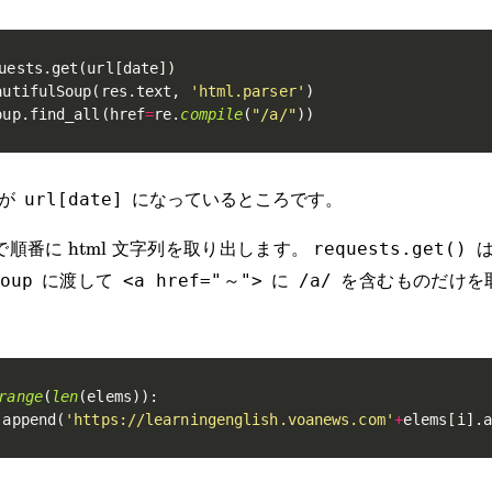
uests
.
get
(
url
[
date
]
)
autifulSoup
(
res
.
text
,
'html.parser'
)
oup
.
find_all
(
href
=
re
.
compile
(
"/a/"
)
)
が
になっているところです。
url[date]
で順番に html 文字列を取り出します。
は
requests.get()
に渡して
に
を含むものだけを
oup
<a href="～">
/a/
range
(
len
(
elems
)
)
:
.
append
(
'https://learningenglish.voanews.com'
+
elems
[
i
]
.
a