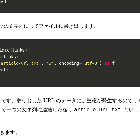
hed
を一つの文字列にしてファイルに書き出します。
ique
(
links
)
n
(
links
)
'article-url.txt'
,
'w'
,
 encoding
=
'utf-8'
)
as
 f
:
ext
)
です。取り出した URL のデータには重複が発生するので，
で一つの文字列に連結した後，
という
article-url.txt
きます。