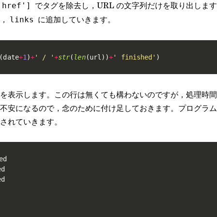
でタグを除去し，URL の文字列だけを取り出しま
'href']
，
に追加していきます。
links
(
date
+
1
)
+
' / '
+
str
(
len
(
url
)
)
+
' finished'
)
を表示します。この行は無くても構わないのですが，処理時間
不安になるので，念のために付け足しておきます。プログラム
されていきます。
d
