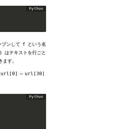
ープンして
という名
f
はテキストを行ごと
)
きます。
～
url[0]
url[30]