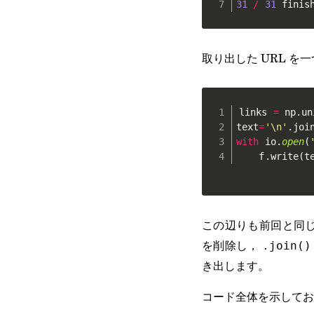
31
/
31
 finis
取り出した URL 
links 
=
 np
.
un
text
=
'\n'
.
joi
with
 io
.
open
(
    f
.
write
(
t
この辺りも前回と同じ
を削除し，
.join()
き出します。
コード全体を示してお