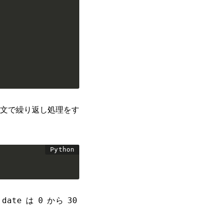
文で繰り返し処理をす
，
は
から
date
0
30