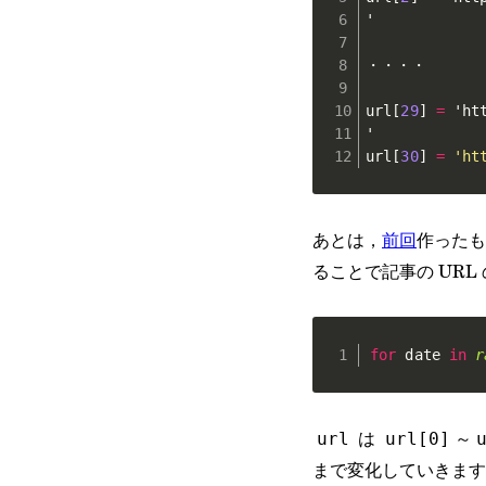
'

・・・・

url
[
29
]
=
 'ht
'

url
[
30
]
=
'ht
あとは，
前回
作ったも
ることで記事の UR
for
 date 
in
r
は
～
url
url[0]
まで変化していきます