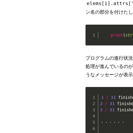
elems[i].attrs[
ン名の部分を付けたし
print
(
str
プログラムの進行状況
処理が進んでいるのが
うなメッセージが表示
1
/
31
2
/
31
3
/
31
 finishe
・・・・・・
