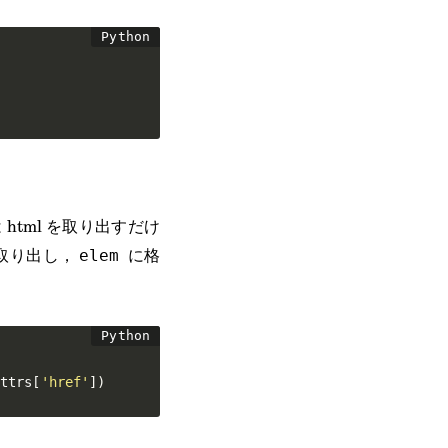
 html を取り出すだけ
取り出し，
に格
elem
ttrs
[
'href'
]
)