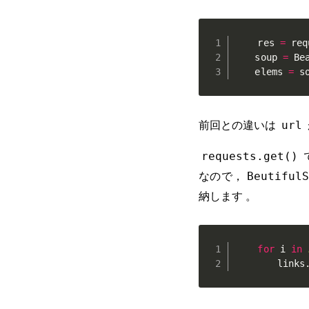
    res 
=
 req
    soup 
=
 Be
    elems 
=
 s
前回との違いは
url
requests.get()
なので，
BeutifulS
納します 。
for
 i 
in
        links