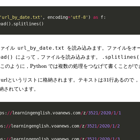
'url_by_date.txt'
,
 encoding
=
'utf-8'
)
as
 f
:
ead
(
)
.
splitlines
(
)
ファイル
を読み込みます。ファイルをオ
url_by_date.txt
によって，ファイルを読み込みます。
ead()
.splitlines(
このように，Python では複数の処理をつなげて書くことがで
urlというリストに格納されます。テキストは31行あるので，
格納されています。
ps
:
//
learningenglish
.
voanews
.
com
/
z
/
3521
/
2020
/
1
/
1
ps
:
//
learningenglish
.
voanews
.
com
/
z
/
3521
/
2020
/
1
/
2
ps
:
//
learningenglish
.
voanews
.
com
/
z
/
3521
/
2020
/
1
/
3