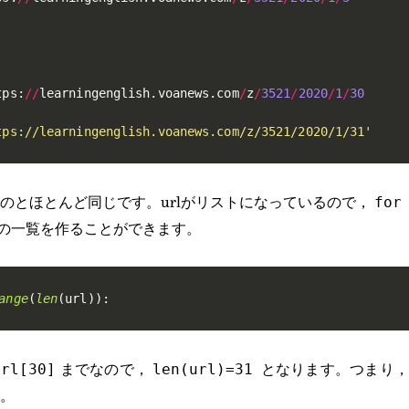
tps
:
//
learningenglish
.
voanews
.
com
/
z
/
3521
/
2020
/
1
/
30
tps://learningenglish.voanews.com/z/3521/2020/1/31'
のとほとんど同じです。urlがリストになっているので，
for
L の一覧を作ることができます。
ange
(
len
(
url
)
)
:
までなので，
となります。つまり
url[30]
len(url)=31
。