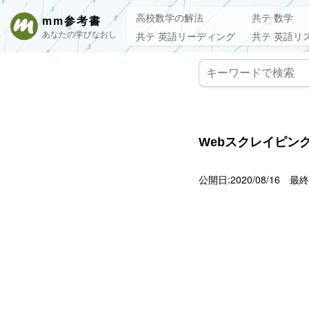
高校数学の解法
共テ 数学
mm参考書
あなたの学びなおし
共テ 英語リーディング
共テ 英語リ
Webスクレイピン
公開日:2020/08/16
最終更