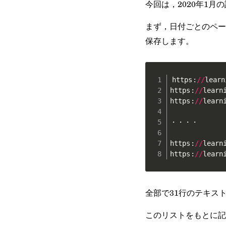
今回は，2020年1月
まず，日付ごとのペー
保存します。
https
:
//
learn
https
:
//
learn
https
:
//
learn
・・・・

https
:
//
learn
https
:
//
learn
全部で31行のテキス
このリストをもとに記