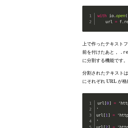
with
 io
.
open
(
    url 
=
 f
.
r
上で作ったテキスト
前を付けたあと，
.r
に分割する機能です。
分割されたテキストは
にそれぞれ URL が
url
[
0
]
=
 'htt
'

url
[
1
]
=
 'htt
'

url
[
2
]
=
 'htt