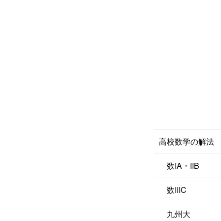
高校数学の解法
数IA・IIB
数IIIC
九州大