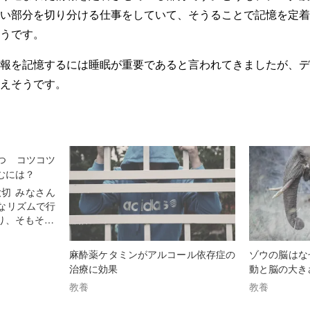
い部分を切り分ける仕事をしていて、そうることで記憶を定着
うです。
報を記憶するには睡眠が重要であると言われてきましたが、デ
えそうです。
つ コツコツ
むには？
切 みなさん
なリズムで行
り、そもそ…
麻酔薬ケタミンがアルコール依存症の
ゾウの脳はな
治療に効果
動と脳の大き
教養
教養