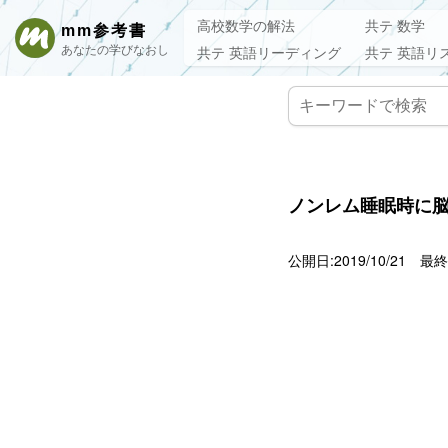
高校数学の解法
共テ 数学
mm参考書
あなたの学びなおし
共テ 英語リーディング
共テ 英語リ
ノンレム睡眠時に脳
公開日:2019/10/21
最終更