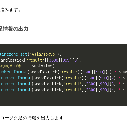
進みます。
足情報の出力
timezone_set
(
'Asia/Tokyo'
)
;
candlestick
[
"result"
]
[
3600
]
[
999
]
[
0
]
;
>Y/m/d H時　'
,
$unixtime
)
;
umber_format
(
$candlestick
[
"result"
]
[
3600
]
[
999
]
[
1
]
*
$us
number_format
(
$candlestick
[
"result"
]
[
3600
]
[
999
]
[
2
]
*
$
number_format
(
$candlestick
[
"result"
]
[
3600
]
[
999
]
[
3
]
*
$
number_format
(
$candlestick
[
"result"
]
[
3600
]
[
999
]
[
4
]
*
$
ローソク足の情報を出力します。