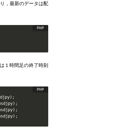
おり，最新のデータは配
。
は１時間足の終了時刻
djpy
)
;
usdjpy
)
;
usdjpy
)
;
usdjpy
)
;