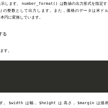
表示します。
は数値の出力形式を指定す
number_format()
切りの整数として出力します。また，価格のデータは米ド
本円に変換しています。
する
ます。
;
;
す。
は幅，
は 高さ，
は描画
$width
$height
$margin