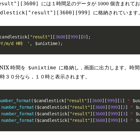
には１時間足のデータが 1000 個含まれて
esult"][3600]
に格納されています
dlestick["result"][3600][999]
candlestick
[
"result"
]
[
3600
]
[
999
]
[
0
]
;
>Y/m/d H時　'
,
$unixtime
)
;
IX 時間を
に格納し，画面に出力します。時間
$unixtime
時３０分なら，１０時と表示されます。
number_format
(
$candlestick
[
"result"
]
[
3600
]
[
999
]
[
1
]
*
$us
number_format
(
$candlestick
[
"result"
]
[
3600
]
[
999
]
[
2
]
*
$
number_format
(
$candlestick
[
"result"
]
[
3600
]
[
999
]
[
3
]
*
$
number_format
(
$candlestick
[
"result"
]
[
3600
]
[
999
]
[
4
]
*
$