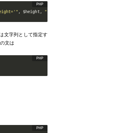
eight='"
,
$height
,
"'>"
;
値は文字列として指定す
の文は