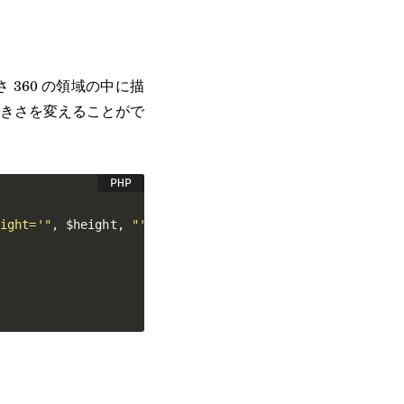
。
360 の領域の中に描
きさを変えることがで
eight='"
,
$height
,
"'>"
;