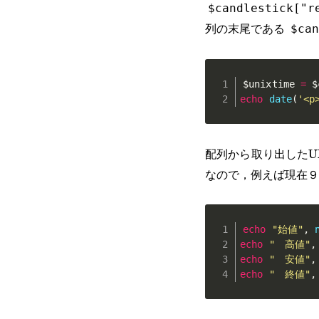
$candlestick["r
列の末尾である
$can
$unixtime
=
$
echo
date
(
'<p
配列から取り出したUN
なので，例えば現在９
echo
"始値"
,
echo
"　高値"
,
echo
"　安値"
,
echo
"　終値"
,