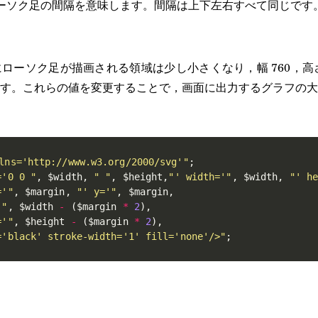
線とローソク足の間隔を意味します。間隔は上下左右すべて同じです
ローソク足が描画される領域は少し小さくなり，幅 760，高さ 
す。これらの値を変更することで，画面に出力するグラフの大
lns='http://www.w3.org/2000/svg'"
;
='0 0 "
,
$width
,
" "
,
$height
,
"' width='"
,
$width
,
"' h
='"
,
$margin
,
"' y='"
,
$margin
,
'"
,
$width
-
(
$margin
*
2
)
,
='"
,
$height
-
(
$margin
*
2
)
,
='black' stroke-width='1' fill='none'/>"
;
。