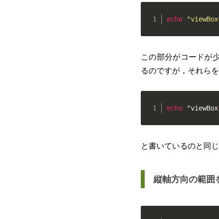
echo
"viewBox
この部分がコードが少
るのですが，それらを
echo
 "viewBox
と書いているのと同じ
縦軸方向の範囲