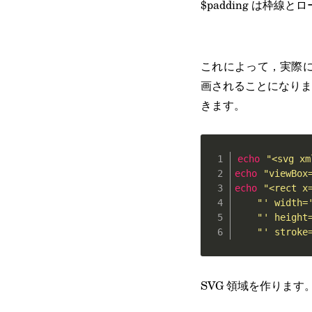
$padding は枠
これによって，実際に
画されることになりま
きます。
echo
"<svg xm
echo
"viewBox
echo
"<rect x
"' width=
"' height
"' stroke
SVG 領域を作ります