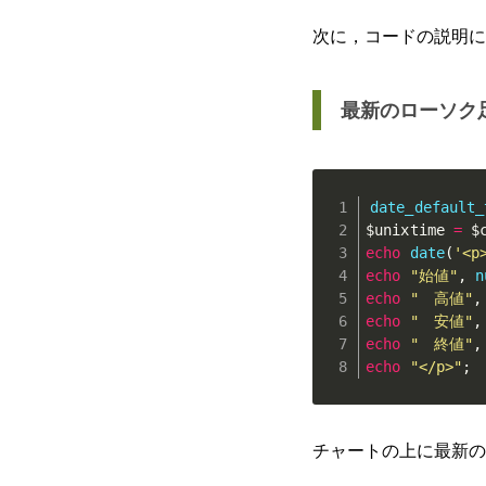
次に，コードの説明に
最新のローソク
date_default_
$unixtime
=
$
echo
date
(
'<p
echo
"始値"
,
n
echo
"　高値"
,
echo
"　安値"
,
echo
"　終値"
,
echo
"</p>"
;
チャートの上に最新の