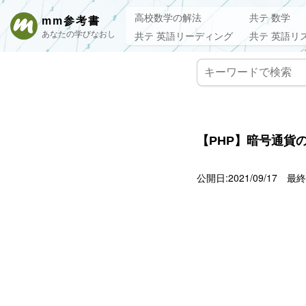
高校数学の解法
共テ 数学
mm参考書
あなたの学びなおし
共テ 英語リーディング
共テ 英語リ
【PHP】暗号通貨
公開日:2021/09/17
最終更