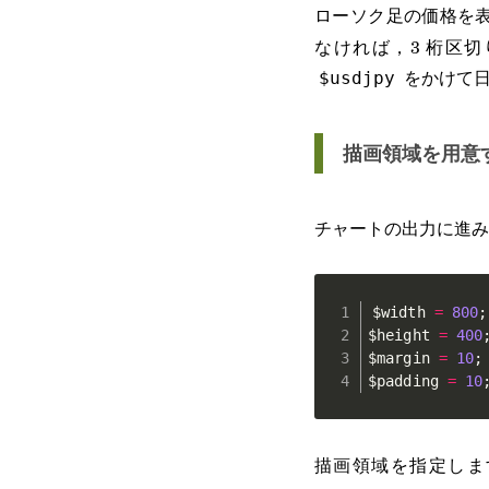
ローソク足の価格を
なければ，3 桁区
をかけて日
$usdjpy
描画領域を用意
チャートの出力に進み
$width
=
800
;
$height
=
400
$margin
=
10
;
$padding
=
10
描画領域を指定しま