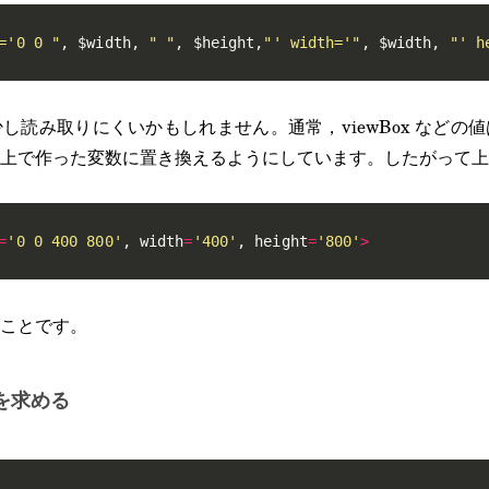
='0 0 "
,
$width
,
" "
,
$height
,
"' width='"
,
$width
,
"' h
し読み取りにくいかもしれません。通常，viewBox などの
上で作った変数に置き換えるようにしています。したがって上
=
'0 0 400 800'
,
 width
=
'400'
,
 height
=
'800'
>
ことです。
を求める