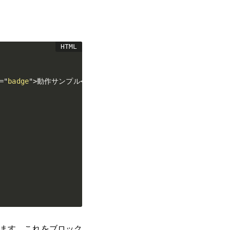
=
"
badge
"
>
動作サンプル
</
span
>
</
p
>
</
header
>
ます。これをブロック