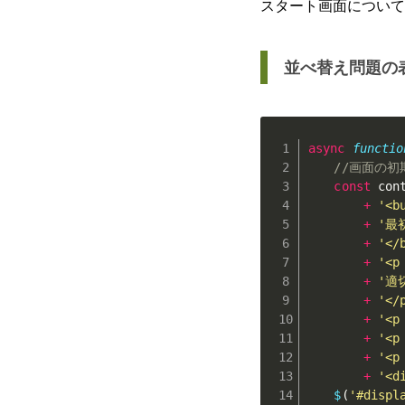
スタート画面について
並べ替え問題の
async
functio
//画面の
const
 con
+
'<b
+
'最
+
'</
+
'<p
+
'適
+
'</
+
'<p
+
'<p
+
'<p
+
'<d
$
(
'#displ