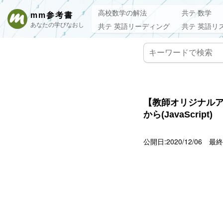
高校数学の解法
共テ 数学
mm参考書
あなたの学びなおし
共テ 英語リーディング
共テ 英語リ
【教師オリジナルア
から(JavaScript)
公開日:2020/12/06
最終更