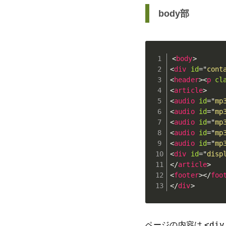
body部
<
body
>
<
div
id
=
"
cont
<
header
>
<
p
cl
<
article
>
<
audio
id
=
"
mp
<
audio
id
=
"
mp
<
audio
id
=
"
mp
<
audio
id
=
"
mp
<
audio
id
=
"
mp
<
div
id
=
"
disp
</
article
>
<
footer
>
</
foo
</
div
>
ページの内容は
<div