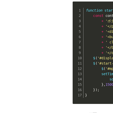
function
star
const
 con
+
'ボ
+
'</
+
'<d
+
'<b
+
' c
+
'</
+
'</
$
(
'#displ
$
(
'#start
$
(
'#m
setTi
s
}
,
150
}
)
;
}