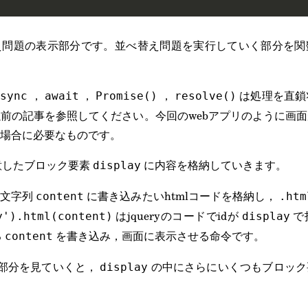
え問題の表示部分です。並べ替え問題を実行していく部分を関
，
，
，
は処理を直鎖
async
await
Promise()
resolve()
前の記事を参照してください。今回のwebアプリのように画
場合に必要なものです。
用意したブロック要素
に内容を格納していきます。
display
ん文字列
に書き込みたいhtmlコードを格納し，
content
.htm
はjqueryのコードでidが
で
y').html(content)
display
る
を書き込み，画面に表示させる命令です。
content
部分を見ていくと，
の中にさらにいくつもブロック
display