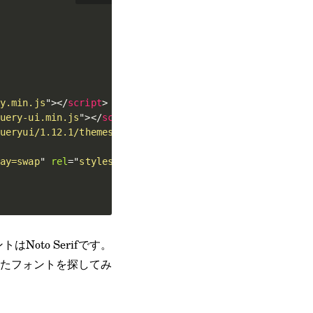
y.min.js
"
>
</
script
>
uery-ui.min.js
"
>
</
script
>
ueryui/1.12.1/themes/smoothness/jquery-ui.css
"
>
ay=swap
"
rel
=
"
stylesheet
"
>
oto Serifです。
合ったフォントを探してみ