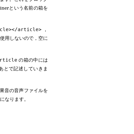
nerという名前の箱を
，
cle></article>
使用しないので，空に
の箱の中には
rticle
あとで記述していきま
果音の音声ファイルを
になります。