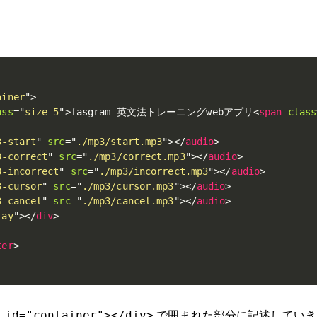
ainer
"
>
ass
=
"
size-5
"
>
fasgram 英文法トレーニングwebアプリ
<
span
class
3-start
"
src
=
"
./mp3/start.mp3
"
>
</
audio
>
3-correct
"
src
=
"
./mp3/correct.mp3
"
>
</
audio
>
3-incorrect
"
src
=
"
./mp3/incorrect.mp3
"
>
</
audio
>
3-cursor
"
src
=
"
./mp3/cursor.mp3
"
>
</
audio
>
3-cancel
"
src
=
"
./mp3/cancel.mp3
"
>
</
audio
>
lay
"
>
</
div
>
ter
>
で囲まれた部分に記述していき
 id="container"></div>