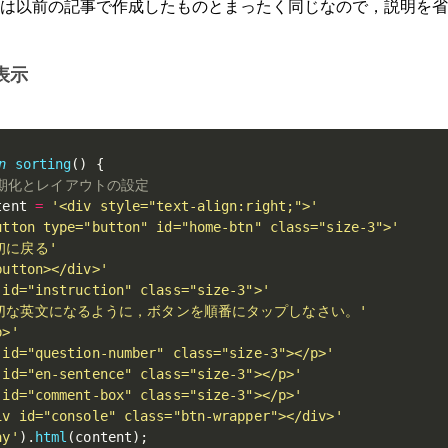
は以前の記事で作成したものとまったく同じなので，説明を省
表示
n
sorting
(
)
{
初期化とレイアウトの設定
tent 
=
'<div style="text-align:right;">'
utton type="button" id="home-btn" class="size-3">'
初に戻る'
button></div>'
 id="instruction" class="size-3">'
切な英文になるように，ボタンを順番にタップしなさい。'
p>'
 id="question-number" class="size-3"></p>'
 id="en-sentence" class="size-3"></p>'
 id="comment-box" class="size-3"></p>'
iv id="console" class="btn-wrapper"></div>'
ay'
)
.
html
(
content
)
;