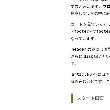
要素と言います。ブロ
用意して，その中に表
コードを見ていくと
<footer></foote
なっています。
の箱には画
header
さらに
と
display
す。
の箱にはも
article
読み込む部分です。こ
スタート画面