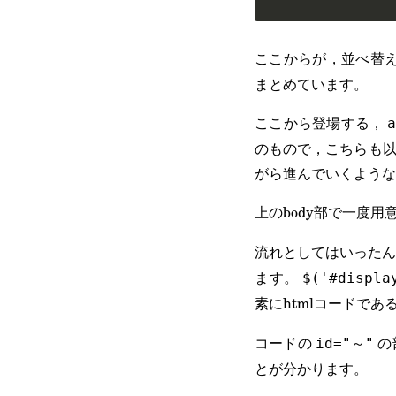
ここからが，並べ替
まとめています。
ここから登場する，
のもので，こちらも以
がら進んでいくような
上のbody部で一度
流れとしてはいった
ます。
$('#displa
素にhtmlコードであ
コードの
の
id="～"
とが分かります。