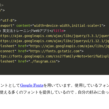
l>
a
"
>
=
"
utf-8
"
>
iewport
"
content
=
"
width=device-width,initial-scale=1
"
>
ram 英文法トレーニングwebアプリ
</
title
>
https://ajax.googleapis.com/ajax/libs/jquery/3.3.1/jquer
https://ajax.googleapis.com/ajax/libs/jqueryui/1.12.1/jq
ylesheet
"
href
=
"
https://ajax.googleapis.com/ajax/libs/jq
econnect
"
href
=
"
https://fonts.gstatic.com
"
>
ttps://fonts.googleapis.com/css2?family=Noto+Serif&displ
ylesheet
"
href
=
"
./fasgram.css
"
>
ォントとして
Google Fonts
を用いています。使用しているフォントはN
sは無料で使える多くのフォントを提供しているので，自分の好みに