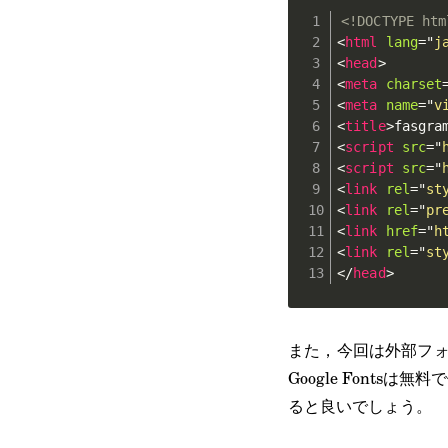
<!DOCTYPE htm
<
html
lang
=
"
j
<
head
>
<
meta
charset
<
meta
name
=
"
v
<
title
>
fasg
<
script
src
=
"
<
script
src
=
"
<
link
rel
=
"
st
<
link
rel
=
"
pr
<
link
href
=
"
h
<
link
rel
=
"
st
</
head
>
また，今回は外部フ
Google Font
ると良いでしょう。