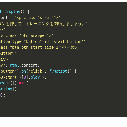
t_display
(
)
{
tent 
=
'<p class="size-2">'
タンを押して、トレーニングを開始しましょう。'
p>'
iv class="btn-wrapper">'
utton type="button" id="start-button"'
lass="btn btn-start size-1">並べ替え'
button>'
div>'
;
ay'
)
.
html
(
content
)
;
-button'
)
.
on
(
'click'
,
function
(
)
{
p3-start'
)
[
0
]
.
play
(
)
;
meout
(
(
)
=>
{
orting
(
)
;
0
)
;