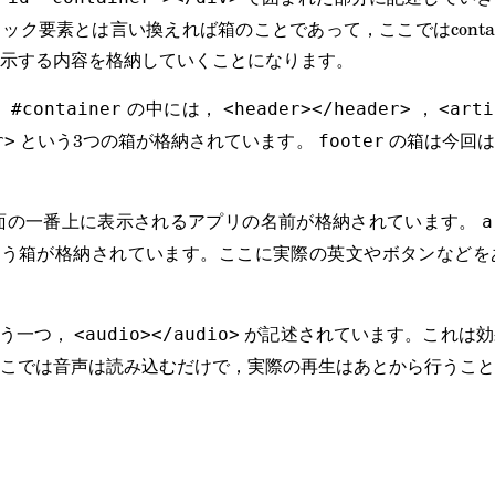
ック要素とは言い換えれば箱のことであって，ここではcontai
示する内容を格納していくことになります。
，
の中には，
，
#container
<header></header>
<arti
という3つの箱が格納されています。
の箱は今回は
r>
footer
面の一番上に表示されるアプリの名前が格納されています。
a
いう箱が格納されています。ここに実際の英文やボタンなどを
う一つ，
が記述されています。これは効
<audio></audio>
こでは音声は読み込むだけで，実際の再生はあとから行うこと