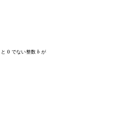
と
でない整数
が
0
0
b
g(a+bi)=0
b