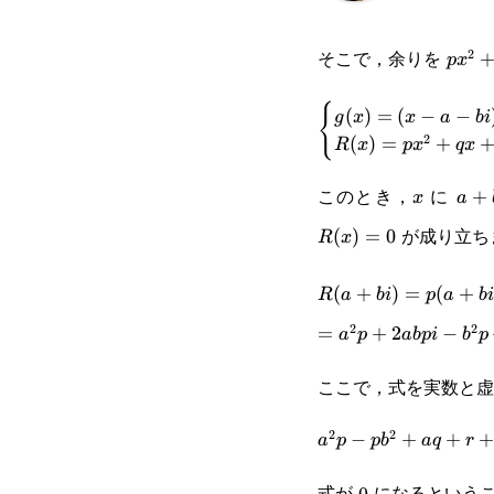
そこで，余りを
2
px^2
p
x
{
\begin{cases}g(x)=(
(
)
=
(
−
−
g
x
x
a
bi
2
(
)
=
+
R
x
p
x
q
x
a+bi)Q(x)+R(x)\\
このとき，
に
x
a+b
+
x
a
が成り立ち
(
)
=
0
R
x
R(a+bi)=p(a+bi)^
(
+
)
=
(
+
R
a
bi
p
a
bi
2
2
=a^2p+2abpi-
=
+
2
−
a
p
ab
p
i
b
p
b^2p+aq+bqi+r=0
ここで，式を実数と虚
2
2
a^2p-
−
+
+
a
p
p
b
a
q
r
pb^2+aq+r+
式が 0 になるとい