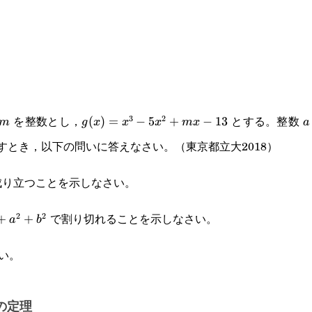
を整数とし，
とする。整数
3
2
m
g(x)=x^3-
(
)
=
−
5
+
−
13
a
m
g
x
x
x
m
x
a
すとき，以下の問いに答えなさい。（東京都立大2018）
5x^2+mx-
13
り立つことを示しなさい。
で割り切れることを示しなさい。
2
2
+
+
a
b
+b^2
い。
の定理