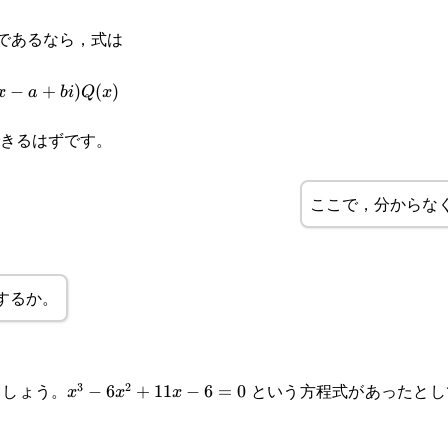
であるなら，式は
−
+
)
(
)
x
a
bi
Q
x
きるはずです。
ここで，分からな
するか。
ましょう。
という方程式があったとし
3
2
x^3-
−
6
+
11
−
6
=
0
x
x
x
6x^2+11x-