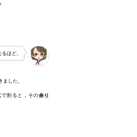
ら
なるほど。
きました。
余り
次式で割ると，その