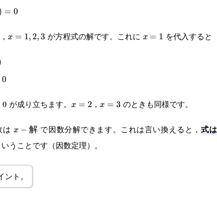
6=0
)
=
0
，
が方程式の解です。これに
を代入すると
x=1,2,3
=
1
,
2
,
3
x=1
=
1
x
x
)
0
 0 が成り立ちます。
，
のときも同様です。
x=2
=
2
x=3
=
3
x
x
式
数は
で因数分解できます。これは言い換えると，
x-
−
x
解
）ということです（因数定理）。
\sf{解}
イント。