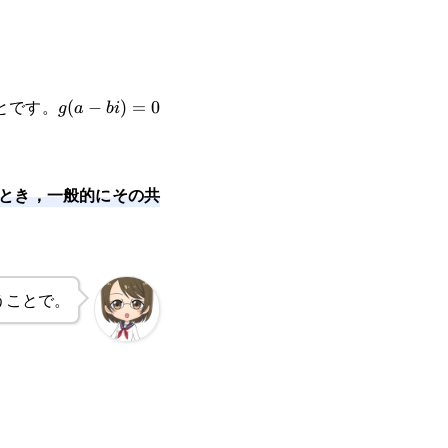
とです。
g(a-
(
−
)
=
0
g
a
bi
bi)=0
とき，一般的にその共
うことで。