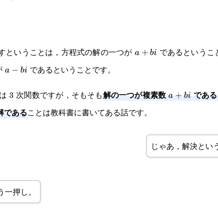
すということは，方程式の解の一つが
であるというこ
a+bi
+
a
bi
が
であるということです。
a-
−
a
bi
bi
解の一つが複素数
である
は 3 次関数ですが，そもそも
a+bi
+
a
bi
解である
ことは教科書に書いてある話です。
じゃあ，解決とい
う一押し。