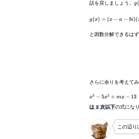
話を戻しましょう。
g
g
g(x)=(x-
(
)
=
(
−
−
)
(
g
x
x
a
bi
a-bi)(x-
と因数分解できるはず
a+bi)Q(x)
さらに余りを考えて
3
2
x^3-
−
5
+
−
13
x
x
m
x
は 2 次以下
の式にな
5x^2+mx-
13
この辺り