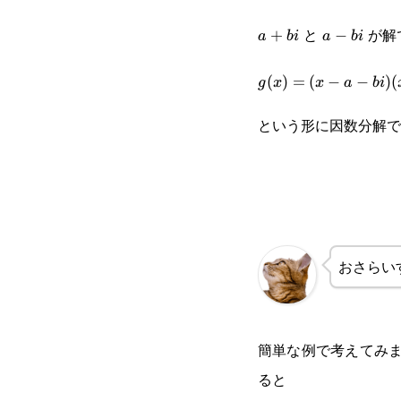
と
が解
a+bi
+
a-
−
a
bi
a
bi
bi
g(x)=(x-
(
)
=
(
−
−
)
(
g
x
x
a
bi
a-bi)(x-
という形に因数分解で
a+bi)Q(x)
おさらい
簡単な例で考えてみ
ると