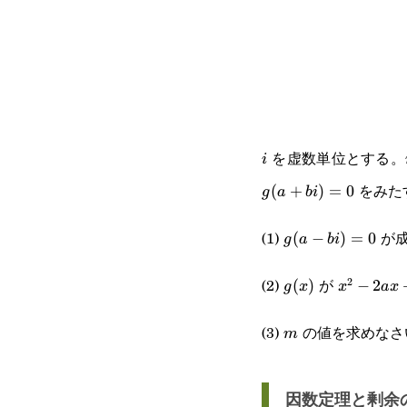
を虚数単位とする。
i
i
をみた
(
+
)
=
0
g
a
bi
(1)
が成
g(a-
(
−
)
=
0
g
a
bi
bi)=0
(2)
が
2
g(x)
(
)
x^2-
−
2
g
x
x
a
x
2ax+a^2
(3)
の値を求めなさ
m
m
因数定理と剰余