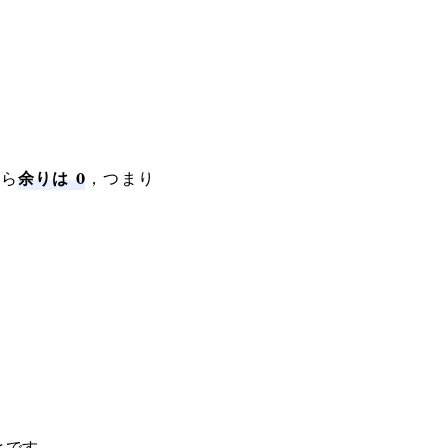
余りは 0
から
，つまり
R(x)=0
とです。