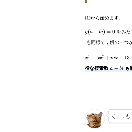
(1)から始めます。
をみた
g(a+bi)=0
(
+
)
=
0
g
a
bi
も同様で，解の一つ
3
2
x^3-
−
5
+
−
13
x
x
m
x
役な複素数
も
5x^2+mx-
a-
−
a
bi
13
bi
そこ，も