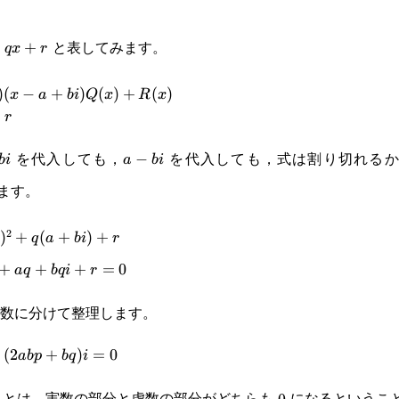
と表してみます。
+qx+r
+
+
q
x
r
x-a-bi)(x-
)
(
−
+
)
(
)
+
(
)
x
a
bi
Q
x
R
x
+
r
R(x)=px^2+qx+r\end{cases}
を代入しても，
を代入しても，式は割り切れる
i
a-
−
bi
a
bi
ます。
bi
2
2+q(a+bi)+r
)
+
(
+
)
+
q
a
bi
r
+
+
+
=
0
a
q
b
q
i
r
数に分けて整理します。
+
(
2
+
)
=
0
ab
p
b
q
i
うことは，実数の部分と虚数の部分がどちらも 0 になるというこ