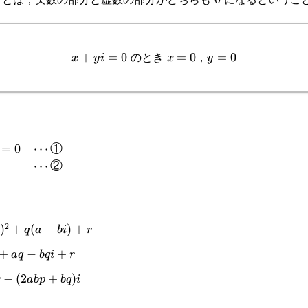
のとき
，
x+yi=0
+
=
0
x=0
=
0
y=0
=
0
x
y
i
x
y
=
0
⋯
①
⋯
②
ts\sf{①}\\2abp+bq=0&\cdots\sf{②}\end{cases}
2
)
+
(
−
)
+
q
a
bi
r
+
−
+
a
q
b
q
i
r
−
(
2
+
)
r
ab
p
b
q
i