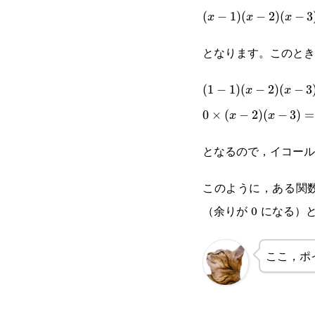
(x-1)
(
−
1
)
(
−
2
)
(
−
3
x
x
x
(x-2)
となります。このとき
(x-
(1-
(
1
−
1
)
(
−
2
)
(
−
3
3)=0
x
x
1)
0\times(x-
0
×
(
−
2
)
(
−
3
)
=
x
x
(x-
2)(x-3)=0
となるので，イコール
2)
このように，ある関
(x-
（余りが 0 になる
3)
ここ，ポ