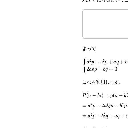
(2abp+bq)i=0
よって
{
2
2
\begin{cases}a^2p-
−
+
+
a
p
b
p
a
q
r
2
+
=
0
ab
p
b
q
b^2p+aq+r=0&\cdo
これを利用します。
R(a-
(
−
)
=
(
−
R
a
bi
p
a
bi
2
2
bi)=p(a-
=a^2p-
=
−
2
−
a
p
ab
p
i
b
p
bi)^2+q(a-
2
2
2abpi-
=a^2p-
=
−
+
+
a
p
b
q
a
q
bi)+r
b^2p+aq-
b^2q+aq+r-