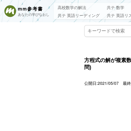
高校数学の解法
共テ 数学
mm参考書
あなたの学びなおし
共テ 英語リーディング
共テ 英語リ
方程式の解が複素数
問)
公開日:2021/05/07
最終更