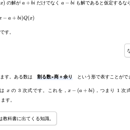
の解が
だけでなく
も解であると仮定するな
(x)
(
)
a+bi
+
a-
−
x
a
bi
a
bi
bi
−
+
)
(
)
x
a
bi
Q
x
です。
割る数×商＋余り
みます。ある数は
という形で表すことがで
は
の 3 次式です。これを，
，つまり 1 
x
x-
−
(
+
)
x
x
a
bi
ります。
(a+bi)
は教科書に出てくる知識。