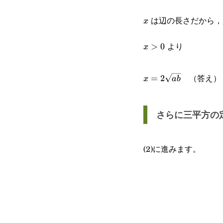
は辺の長さだから，
x
x
より
x>0
>
0
x
x=2\sqrt{ab}
（答え）
=
2
x
ab
さらに三平方の
(2)に進みます。