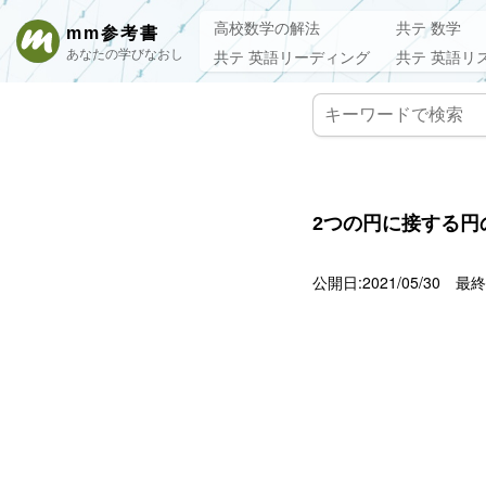
高校数学の解法
共テ 数学
mm参考書
あなたの学びなおし
共テ 英語リーディング
共テ 英語リ
2つの円に接する円の
公開日:2021/05/30
最終更