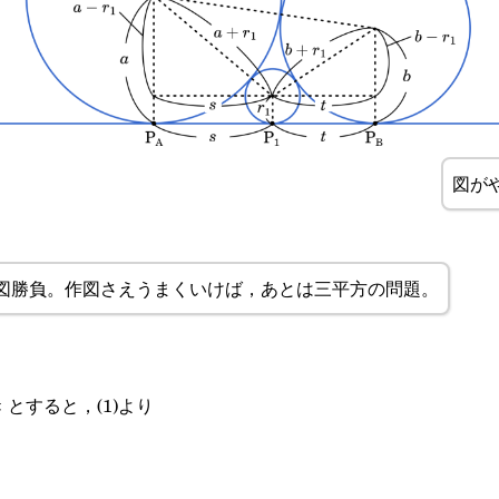
図が
図勝負。作図さえうまくいけば，あとは三平方の問題。
}_1=s
}_B\text{P}_1=t
とすると，(1)より
t