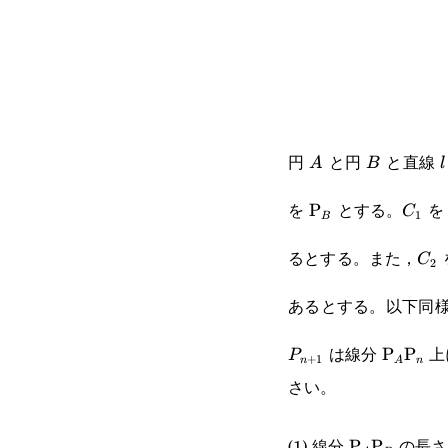
A
B
l
円
と円
と直線
A
B
l
\text{P}_B
C_1
を
とする。
P
C
1
B
C_
るとする。また，
C
2
あるとする。以下同
\text{P
は線分
上
P
P
P
+
1
n
A
n
さい。
\text{P}_A
(1) 線分
の長
P
P