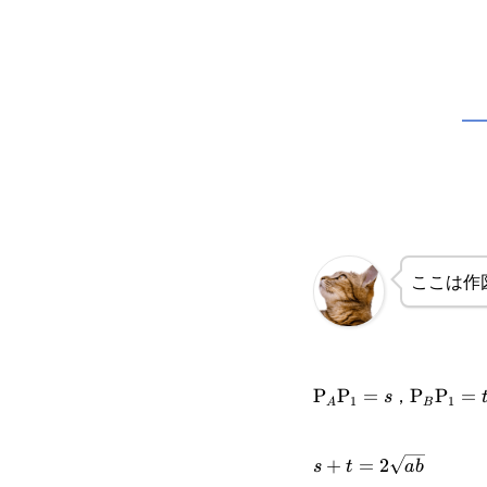
ここは作
\text{P}_A\text{P
\text{P
，
P
P
=
P
P
=
s
1
1
A
B
s+t=2\sqrt{ab}
+
=
2
s
t
ab