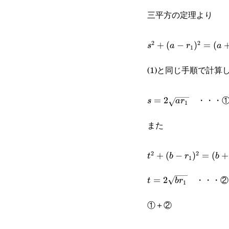
三平方の定理より
s^2+(a-
2
2
+
(
−
)
=
(
s
a
r
a
1
r_1)^2=
(1)と同じ手順で計
(a+r_1)^2
s=2\sqrt{ar_1}
・・・
=
2
s
a
r
1
また
t^2+(b-
2
2
+
(
−
)
=
(
+
t
b
r
b
1
r_1)^2=
t=2\sqrt{br_1}
・・・②
=
2
t
b
r
1
(b+r_1)^2
①＋②