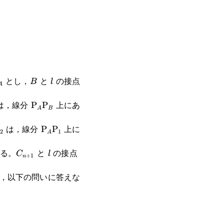
text{P}_A
B
l
とし，
と
の接点
B
l
A
xt{P}_1
\text{P}_A\text{P}_B
は，線分
上にあ
P
P
A
B
text{P}_2
\text{P}_A\text{P}_1
は，線分
上に
P
P
2
1
A
C_{n+1}
l
P_{n+1}
る。
と
の接点
C
l
+
1
n
，以下の問いに答えな