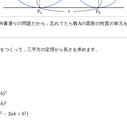
科書通りの問題だから，忘れてたら数Aの図形の性質の単元
をつくって，三平方の定理から長さを求めます。
P}_B=x
2
)
b
2
)
b
2
2
−
2
+
)
a
ab
b