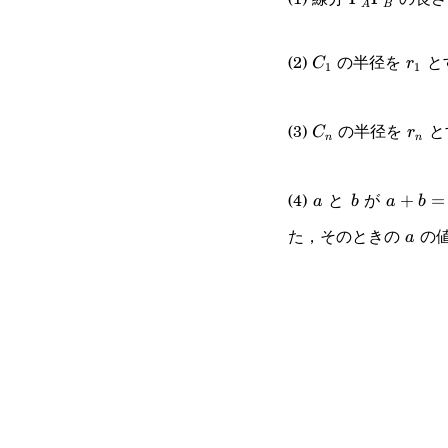
A
B
C_1
r_1
(2)
の半径を
と
C
r
1
1
C_n
r_n
(3)
の半径を
と
C
r
n
n
a
b
a+b=1
(4)
と
が
+
=
a
b
a
b
た，そのときの
の
a
a