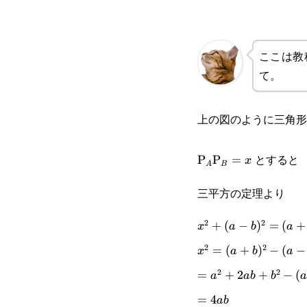
ここは教
て。
上の図のように三角形
\text{P}_A\text{
とすると
P
P
=
x
A
B
三平方の定理より
2
2
x^2+(a-
+
(
−
)
=
(
+
x
a
b
a
2
2
b)^2=
x^2=
=
(
+
)
−
(
−
x
a
b
a
(a+b)^2
2
2
(a+b)^2-
=a^2+2ab+b^2-
=
+
2
+
−
(
a
ab
b
(a-b)^2
(a^2-2ab+b^2)
=4ab
=
4
ab