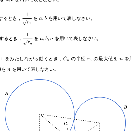
1
\cfrac{1}
a,b
するとき，
を
を用いて表しなさい。
,
a
b
r
1
{\sqrt{r_1}}
1
\cfrac{1}
a,b,n
するとき，
を
を用いて表しなさい。
,
,
a
b
n
r
n
{\sqrt{r_n}}
C_n
r_n
n
をみたしながら動くとき，
の半径
の最大値を
を
1
C
r
n
n
n
値を
を用いて表しなさい。
n
n