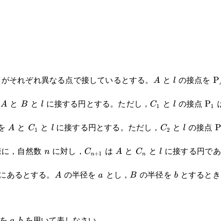
A
l
\
がそれぞれ異なる点で接しているとする。
と
の接点を
P
A
l
A
B
l
C_1
l
\te
を
と
と
に接する円とする。ただし，
と
の接点
P
A
B
l
C
l
1
1
2
A
C_1
l
C_2
l
\
を
と
と
に接する円とする。ただし，
と
の接点
P
A
C
l
C
l
1
2
n
C_{n+1}
A
C_n
l
様に，自然数
に対し，
は
と
と
に接する円であ
n
C
A
C
l
+
1
n
n
}_A\text{P}_n
A
a
B
b
にあるとする。
の半径を
とし，
の半径を
とするとき
A
a
B
b
\text{P}_B
a,b
さを
を用いて表しなさい。
,
a
b