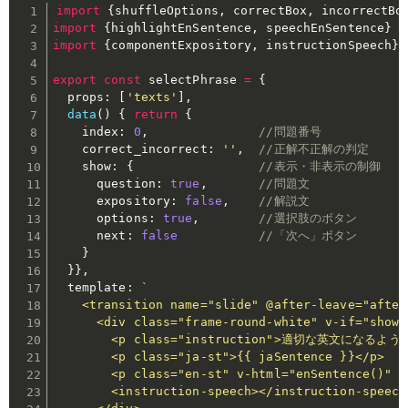
import
{
shuffleOptions
,
 correctBox
,
 incorrectBo
import
{
highlightEnSentence
,
 speechEnSentence
}
f
import
{
componentExpository
,
 instructionSpeech
}
export
const
 selectPhrase 
=
{
  props
:
[
'texts'
]
,
data
(
)
{
return
{
    index
:
0
,
//問題番号
    correct_incorrect
:
''
,
//正解不正解の判定
    show
:
{
//表示・非表示の制御
      question
:
true
,
//問題文
      expository
:
false
,
//解説文
      options
:
true
,
//選択肢のボタン
      next
:
false
//「次へ」ボタン
}
}
}
,
  template
:
`

    <transition name="slide" @after-leave="afterL
      <div class="frame-round-white" v-if="show.q
        <p class="instruction">適切な英文にな
        <p class="ja-st">{{ jaSentence }}</p>

        <p class="en-st" v-html="enSentence()" @
        <instruction-speech></instruction-speech>