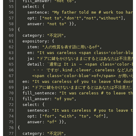
  fill_answer
:
"not to"
,
  select
:
{
    sentence
:
"My father told me # work too hard
    opt
:
[
"not to"
,
"don't"
,
"not"
,
"without"
]
,
    answer
:
"not to"
}
}
,
{
  category
:
"不定詞"
,
  expository
:
{
    item
:
"人の性質を表す語に用いるof"
,
    en
:
"It was careless <span class='color-blue
    ja
:
"ドアに鍵をかけないままにするとはあなたは不注意だ
    detail
:
`通常は It is ～ <span class='color-bl
      ・・・ ですが，kind，clever，careless など人
      <span class='color-blue'>of</span> が用
  en
:
"It was careless of you to leave the door 
  ja
:
"ドアに鍵をかけないままにするとはあなたは不注意だ。
  fill_sentence
:
"It was careless # to leave the
  fill_answer
:
"of you"
,
  select
:
{
    sentence
:
"It was careless # you to leave th
    opt
:
[
"for"
,
"with"
,
"to"
,
"of"
]
,
    answer
:
"of"
}
}
,
{
  category
:
"不定詞"
,