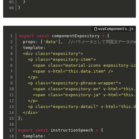
}
}
export
const
 componentExpository 
=
{
  props
:
[
'data'
]
,
//パラメータとして問題文データのexp
  template
:
`

  <div class="expository">

    <p class="expository-item">

      <span class="material-icons expository-ico
      <span v-html="this.data.item" />

    </p>

    <p class="expository-phrase-wrapper">

      <span class="expository-en" v-html="this.da
      <span class="expository-ja" v-html="this.da
    </p>

    <p class="expository-detail" v-html="this.da
  </div>`
}
;
export
const
 instructionSpeech 
=
{
  template
:
`
