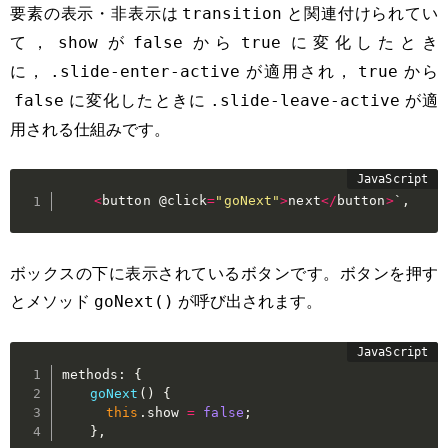
要素の表示・非表示は
と関連付けられてい
transition
て，
が
から
に変化したとき
show
false
true
に，
が適用され，
から
.slide-enter-active
true
に変化したときに
が適
false
.slide-leave-active
用される仕組みです。
<
button @click
=
"goNext"
>
next
<
/
button
>
`
,
ボックスの下に表示されているボタンです。ボタンを押す
とメソッド
が呼び出されます。
goNext()
methods
:
{
goNext
(
)
{
this
.
show 
=
false
;
}
,