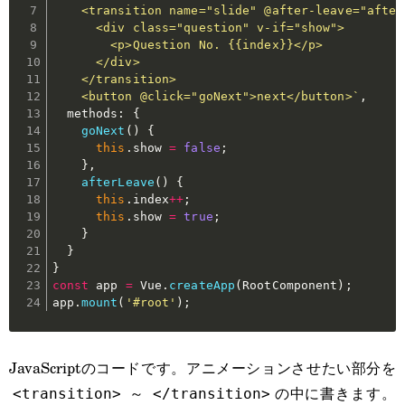
    <transition name="slide" @after-leave="afterL
      <div class="question" v-if="show">

        <p>Question No. {{index}}</p>

      </div>

    </transition>

    <button @click="goNext">next</button>`
,
  methods
:
{
goNext
(
)
{
this
.
show 
=
false
;
}
,
afterLeave
(
)
{
this
.
index
++
;
this
.
show 
=
true
;
}
}
}
const
 app 
=
 Vue
.
createApp
(
RootComponent
)
;
app
.
mount
(
'#root'
)
;
JavaScriptのコードです。アニメーションさせたい部分を
～
の中に書きます。
<transition>
</transition>