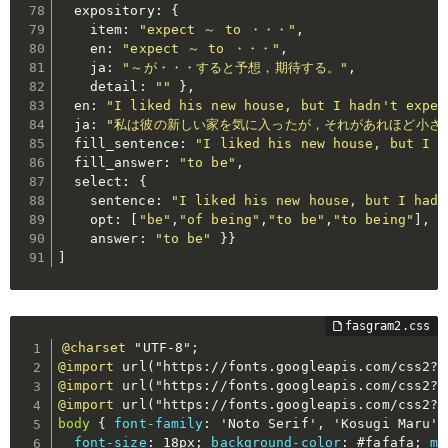
  expository
:
{
    item
:
"expect ～ to ・・・"
,
    en
:
"expect ～ to ・・・"
,
    ja
:
"～が・・・すると予想，期待する。"
,
    detail
:
""
}
,
  en
:
"I liked his new house, but I hadn't expec
  ja
:
"私は彼の新しい家を気に入ったが，それがあれほど小さ
  fill_sentence
:
"I liked his new house, but I h
  fill_answer
:
"to be"
,
  select
:
{
    sentence
:
"I liked his new house, but I hadn
    opt
:
[
"be"
,
"of being"
,
"to be"
,
"to being"
]
,
    answer
:
"to be"
}
}
]
@charset
"UTF-8"
;
@import
url("https://fonts.googleapis.com/css2?f
@import
url("https://fonts.googleapis.com/css2?f
@import
url("https://fonts.googleapis.com/css2?f
body
{
font-family
:
'Noto Serif'
,
'Kosugi Maru'
,
font-size
:
 18px
;
background-color
:
 #fafafa
;
ma