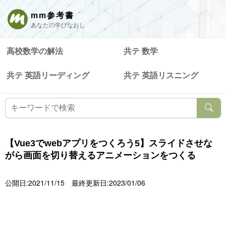
mm参考書
あなたの学びなおし
高校数学の解法
共テ 数学
共テ 英語リーディング
共テ 英語リスニング
【Vue3でwebアプリをつくろう5】スライドさせな
がら画面を切り替えるアニメーションをつくる
公開日:2021/11/15
最終更新日:2023/01/06