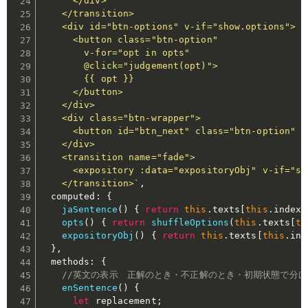
      </div>

    </transition>

    <div id="btn-options" v-if="show.options">

      <button class="btn-option"

        v-for="opt in opts"

        @click="judgement(opt)">

        {{ opt }}

      </button>

    </div>

    <div class="btn-wrapper">

      <button id="btn_next" class="btn-option" v
    </div>

    <transition name="fade">

      <expository :data="expositoryObj" v-if="sh
    </transition>`
,
  computed
:
{
jaSentence
(
)
{
return
this
.
texts
[
this
.
index
]
opts
(
)
{
return
shuffleOptions
(
this
.
texts
[
th
expositoryObj
(
)
{
return
this
.
texts
[
this
.
ind
}
,
  methods
:
{
//英文の表示　正解のとき・不正解のとき・初期状態で分け
enSentence
(
)
{
let
 replacement
;