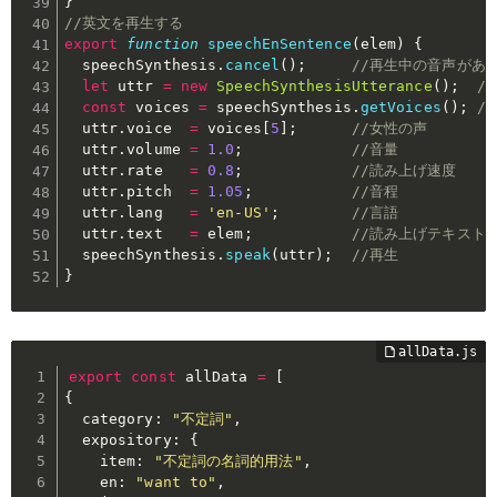
}
//英文を再生する
export
function
speechEnSentence
(
elem
)
{
  speechSynthesis
.
cancel
(
)
;
//再生中の音声があ
let
 uttr 
=
new
SpeechSynthesisUtterance
(
)
;
/
const
 voices 
=
 speechSynthesis
.
getVoices
(
)
;
/
  uttr
.
voice  
=
 voices
[
5
]
;
//女性の声
  uttr
.
volume 
=
1.0
;
//音量
  uttr
.
rate   
=
0.8
;
//読み上げ速度
  uttr
.
pitch  
=
1.05
;
//音程
  uttr
.
lang   
=
'en-US'
;
//言語
  uttr
.
text   
=
 elem
;
//読み上げテキスト
  speechSynthesis
.
speak
(
uttr
)
;
//再生
}
export
const
 allData 
=
[
{
  category
:
"不定詞"
,
  expository
:
{
    item
:
"不定詞の名詞的用法"
,
    en
:
"want to"
,