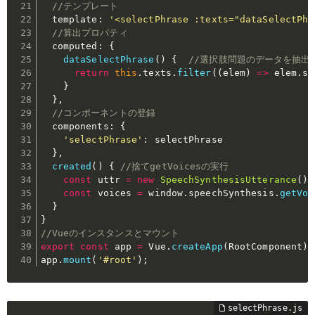
//テンプレート
  template
:
'<selectPhrase :texts="dataSelectPhr
//算出プロパティ
  computed
:
{
dataSelectPhrase
(
)
{
//選択肢問題のデータを抽出
return
this
.
texts
.
filter
(
(
elem
)
=>
 elem
.
se
}
}
,
//コンポーネントの登録
  components
:
{
'selectPhrase'
:
 selectPhrase

}
,
created
(
)
{
//捨てgetVoicesの実行
const
 uttr 
=
new
SpeechSynthesisUtterance
(
)
;
const
 voices 
=
 window
.
speechSynthesis
.
getVoi
}
}
//Vueのインスタンスとマウント
export
const
 app 
=
 Vue
.
createApp
(
RootComponent
)
;
app
.
mount
(
'#root'
)
;