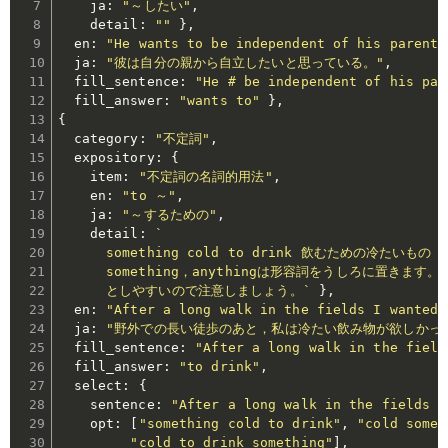
    ja
:
"～したい"
,
    detail
:
""
}
,
  en
:
"He wants to be independent of his parents
  ja
:
"彼は自分の親から自立したいと思っている。"
,
  fill_sentence
:
"He # be independent of his par
  fill_answer
:
"wants to"
}
,
{
  category
:
"不定詞"
,
  expository
:
{
    item
:
"不定詞の名詞的用法"
,
    en
:
"to ～"
,
    ja
:
"～するための"
,
    detail
:
`

      something cold to drink 飲むための冷たいも
      something，anythingは形容詞をうしろに置きます。間違
      としやすいので注意しましょう。`
}
,
  en
:
"After a long walk in the fields I wanted 
  ja
:
"野外での長い徒歩のあと，私は冷たい飲み物が欲しかっ
  fill_sentence
:
"After a long walk in the field
  fill_answer
:
"to drink"
,
  select
:
{
    sentence
:
"After a long walk in the fields I
    opt
:
[
"something cold to drink"
,
"cold somet
"cold to drink something"
]
,