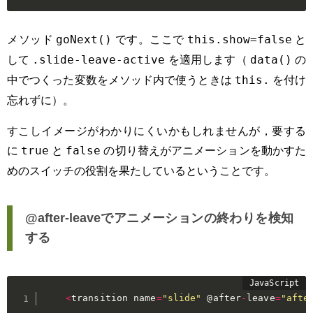
メソッド
です。ここで
と
goNext()
this.show=false
して
を適用します（
の
.slide-leave-active
data()
中でつくった変数をメソッド内で使うときは
を付け
this.
忘れずに）。
すこしイメージがわかりにくいかもしれませんが，要する
に
と
の切り替えがアニメーションを動かすた
true
false
めのスイッチの役割を果たしているということです。
@after-leaveでアニメーションの終わりを検知
する
<
transition name
=
"slide"
 @after
-
leave
=
"afte