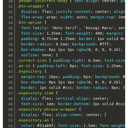
.answer-incorrect-body
{
text-align
:
 center
;
pad
.btn-wrapper
{
display
:
 flex
;
justify-content
:
 center
;
align-
flex-wrap
:
 wrap
;
width
:
 auto
;
margin-top
:
 2em
;
.btn-option
{
font-family
:
'Noto Serif'
,
'Kosugi Maru'
,
 seri
font-size
:
 1.25em
;
font-weight
:
 400
;
margin
:
 5
padding
:
 0.75rem 1.25em
;
border
:
 1px solid #cc
border-radius
:
 0.5em
;
background
:
 #fff
;
box-shadow
:
 0px 1px 3px 
rgba
(
0
,
 0
,
 0
,
 0.16
)
;
outline
:
 none
;
}
.correct-icon
{
padding-right
:
 0.5em
;
font-size
:
.en-st
{
padding-left
:
 8px
;
font-size
:
 1.25em
;
f
.expository
{
margin-top
:
 16px
;
padding
:
 8px
;
background
:
 #f
box-shadow
:
 0px 1px 3px 
rgba
(
0
,
 0
,
 0
,
 0.16
)
;
border
:
 1px solid #ccc
;
border-radius
:
 8px
;
}
.expository-item
{
display
:
 flex
;
vertical-align
:
 center
;
font-size
:
 1em
;
border-bottom
:
 2px solid #ccc
;
.expository-phrase-wrapper
{
display
:
 flex
;
align-items
:
 center
;
}
.expository-en
{
color
:
 #51ab9f
;
font-size
:
 1.5em
;
font-weight
: