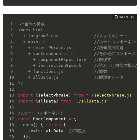
/*全体の構成

index.html

  + fasgram2.css              //スタイルシート

  + main.js                   //ルートコンポーネント

    + selectPhrase.js         //語句選択問題

    + vueComponents.js        //その他のコンポーネン
      + componentExpository   //解説文

      + instructionSpeech     //読み上げ機能の指示文

    + functions.js            //関数

    + allData.js              //問題文データ

*/
import
{
selectPhrase
}
from
'./selectPhrase.js'
import
{
allData
}
from
'./allData.js'
//ルートコンポーネント
const
 RootComponent 
=
{
data
(
)
{
return
{
    texts
:
 allData  
//問題文
}
}
,