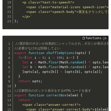
    <p class="text-to-speech">

      <span class="material-icons speech-icon">c
      <span class="speech-body">英文をクリックし
    </p>`
}
;
//選択肢のボタンが自動的にシャッフルされ，ボタンが表示され
//必要がなければ削除してよい
export
function
shuffleOptions
(
opts
)
{
for
(
let
 i 
=
0
;
 i 
<
100
;
 i
++
)
{
let
 a 
=
 Math
.
floor
(
Math
.
random
(
)
*
 opts
.
leng
let
 b 
=
 Math
.
floor
(
Math
.
random
(
)
*
 opts
.
leng
[
opts
[
a
]
,
 opts
[
b
]
]
=
[
opts
[
b
]
,
 opts
[
a
]
]
;
}
return
 opts
;
}
//正解部分のボックス表示をするHTMLコードを返す
export
function
correctBox
(
elem
)
{
return
`

    <span class="answer-correct">

      <span class="answer-correct-body">
${
elem
}
<