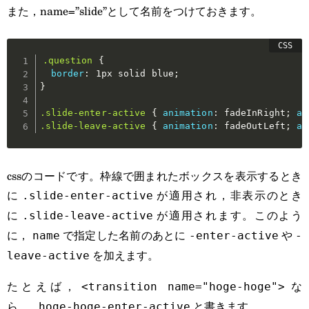
また，name=”slide”として名前をつけておきます。
.question
{
border
:
 1px solid blue
;
}
.slide-enter-active
{
animation
:
 fadeInRight
;
an
.slide-leave-active
{
animation
:
 fadeOutLeft
;
an
cssのコードです。枠線で囲まれたボックスを表示するとき
に
が適用され，非表示のとき
.slide-enter-active
に
が適用されます。このよう
.slide-leave-active
に，
で指定した名前のあとに
や
name
-enter-active
-
を加えます。
leave-active
たとえば，
な
<transition name="hoge-hoge">
ら，
と書きます。
.hoge-hoge-enter-active