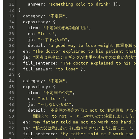
    answer
:
"something cold to drink"
}
}
,
{
  category
:
"不定詞"
,
  expository
:
{
    item
:
"不定詞の形容詞的用法"
,
    en
:
"to ～"
,
    ja
:
"～するための"
,
    detail
:
"a good way to lose weight 体重を
  en
:
"The doctor explained to his patient that 
  ja
:
"医者は患者にジョギングが体重を減らすのに良い方法で
  fill_sentence
:
"The doctor explained to his pa
  fill_answer
:
"to lose"
}
,
{
  category
:
"不定詞"
,
  expository
:
{
    item
:
"不定詞の否定"
,
    en
:
"not to ～"
,
    ja
:
"～しないために"
,
    detail
:
`不定詞の否定の形は not to 動詞原形 となり
      間違えて to not ～ としやすいので注意しましょう。
  en
:
"My father told me not to work too hard."
,
  ja
:
"私の父は私にあまりに働きすぎないように言った。"
,
  fill_sentence
:
"My father told me # work too h