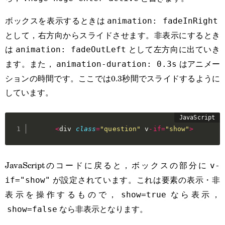
ボックスを表示するときは
animation: fadeInRight
として，右方向からスライドさせます。非表示にするとき
は
として左方向に出ていき
animation: fadeOutLeft
ます。また，
はアニメー
animation-duration: 0.3s
ションの時間です。ここでは0.3秒間でスライドするように
しています。
<
div 
class
=
"question"
 v
-
if
=
"show"
>
JavaScriptのコードに戻ると，ボックスの部分に
v-
が設定されています。これは要素の表示・非
if="show"
表示を操作するもので，
なら表示，
show=true
なら非表示となります。
show=false