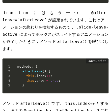
にはもう一つ，
transition
@after-
が設定されています。これはアニ
leave="afterLeave"
メーションの終わりを検知するもので，
.slide-leave-
によってボックスがスライドするアニメーション
active
が終了したときに，メソッド
を呼び出し
afterLeave()
ます。
 methods
:
{
afterLeave
(
)
{
this
.
index
++
;
this
.
show 
=
true
;
}
メソッド
です。
とする
afterLeave()
this.index++
と，画面の
が
に切
Question No. 1
Question No. 2