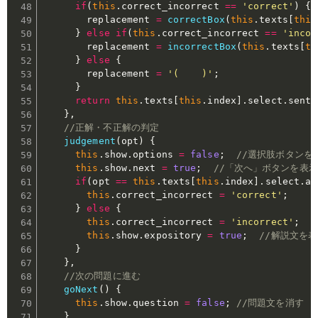
if
(
this
.
correct_incorrect 
==
'correct'
)
{
        replacement 
=
correctBox
(
this
.
texts
[
this
}
else
if
(
this
.
correct_incorrect 
==
'incor
        replacement 
=
incorrectBox
(
this
.
texts
[
th
}
else
{
        replacement 
=
'(    )'
;
}
return
this
.
texts
[
this
.
index
]
.
select
.
sente
}
,
//正解・不正解の判定
judgement
(
opt
)
{
this
.
show
.
options 
=
false
;
//選択肢ボタンを
this
.
show
.
next 
=
true
;
//「次へ」ボタンを表示
if
(
opt 
==
this
.
texts
[
this
.
index
]
.
select
.
an
this
.
correct_incorrect 
=
'correct'
;
}
else
{
this
.
correct_incorrect 
=
'incorrect'
;
this
.
show
.
expository 
=
true
;
//解説文を
}
}
,
//次の問題に進む
goNext
(
)
{
this
.
show
.
question 
=
false
;
//問題文を消す
}
,