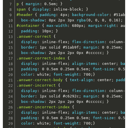
p
{
margin
:
 0.5em
;
}
span
{
display
:
 inline-block
;
}
#header
{
padding
:
 4px
;
background-color
:
 #51ab9
box-shadow
:
 0px 2px 3px 
rgba
(
0
,
 0
,
 0
,
 0.16
)
;
}
#container
{
max-width
:
 680px
;
margin-right
:
 aut
padding
:
 10px
;
}
.answer-correct
{
display
:
 inline-flex
;
flex-direction
:
 column-r
border
:
 1px solid #51ab9f
;
margin
:
 0 0.25em
;
b
box-shadow
:
 2px 2px 2px 0px #cccccc
;
}
.answer-correct-index
{
display
:
 inline-flex
;
align-items
:
 center
;
bac
padding
:
 0 0.5em 0.25em 0.5em
;
font-size
:
 0.5e
color
:
 white
;
font-weight
:
 700
;
}
.answer-correct-body
{
text-align
:
 center
;
paddi
.answer-incorrect
{
display
:
 inline-flex
;
flex-direction
:
 column-r
border
:
 1px solid #c6292c
;
margin
:
 0 0.25em
;
b
box-shadow
:
 2px 2px 2px 0px #cccccc
;
}
.answer-incorrect-index
{
display
:
 inline-flex
;
align-items
:
 center
;
bac
padding
:
 0 0.5em 0.25em 0.5em
;
font-size
:
 0.5e
color
:
 white
;
font-weight
:
 700
;
}