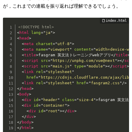
が，これまでの連載を振り返れば理解できるでしょう。
<!DOCTYPE html>
<
html
lang
=
"
ja
"
>
<
head
>
<
meta
charset
=
"
utf-8
"
>
<
meta
name
=
"
viewport
"
content
=
"
width=device-wi
<
title
>
fasgram 英文法トレーニングwebアプリ
</
title
>
<
script
src
=
"
https://unpkg.com/vue@next
"
>
</
scr
<
script
src
=
"
main.js
"
type
=
"
module
"
>
</
script
>
<
link
rel
=
"
stylesheet
"
href
=
"
https://cdnjs.cloudflare.com/ajax/libs
<
link
rel
=
"
stylesheet
"
href
=
"
fasgram2.css
"
/>
</
head
>
<
body
>
<
div
id
=
"
header
"
class
=
"
size-4
"
>
fasgram 英文
<
div
id
=
"
container
"
>
<
div
id
=
"
root
"
>
</
div
>
</
div
>
</
body
>
</
html
>