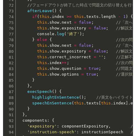
//フェードアウトが終了した時点で問題文の切り替えを行う
afterLeave
(
)
{
if
(
this
.
index 
>=
this
.
texts
.
length 
-
1
)
{
this
.
show
.
next 
=
false
;
//「次へ
this
.
show
.
expository 
=
false
;
//解説文
        console
.
log
(
'終了'
)
;
}
else
{
//次の問
this
.
show
.
next 
=
false
;
//「次へ
this
.
show
.
expository 
=
false
;
//解説文
this
.
correct_incorrect 
=
''
;
//正解不
this
.
index
++
;
//次の問
this
.
show
.
question 
=
true
;
//問題文
this
.
show
.
options 
=
true
;
//選択肢
}
}
,
execSpeech
(
)
{
highlightEnSentence
(
)
;
//英文をハイライト
speechEnSentence
(
this
.
texts
[
this
.
index
]
.
en
}
}
,
  components
:
{
'expository'
:
 componentExpository
,
/
'instruction-speech'
:
 instructionSpeech   
/