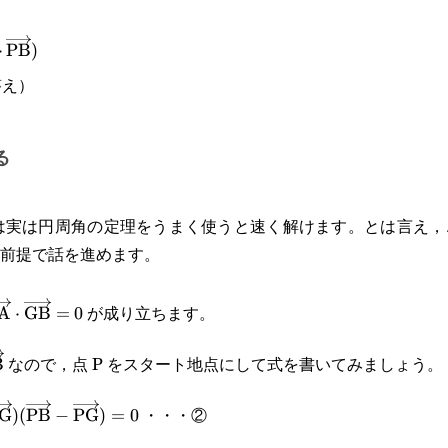
text{PM}}|^2=\cfrac{1}{4}
⋅
PB
)
w{\text{PA}}\cdot\overrightarrow{\text{PB}})
え）
w{\text{PA}}\cdot\overrightarrow{\text{PB}}
る
こは実は円周角の定理をうまく使うと速く解けます。とは言え
前提で話を進めます。
\cfrac{\pi}
overrightarrow{\text{GA}}\cdot\overrightarrow{\text
が成り立ちます。
A
⋅
GB
=
0
なので，点 P をスタート地点にして式を書いてみましょう。
ightarrow{\text{PA}}\cdot\overrightarrow{\text{PB}}
B
・・・②
text{GA}}\cdot\overrightarrow{\text{GB}}=
G
)
(
PB
−
PG
)
=
0