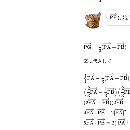
3
(\overrightarrow{\
は始点
\overrig
PP
1
\overrightarrow{\t
PG
=
(
PA
+
PB
)
3
(\overrightarrow{\
②に代入して
1
\Big\{\overrightar
{
PA
−
(
PA
+
PB
)
3
(\overrightarrow{\
2
1
2
\Big(\cfrac{2}{3}\
(
)
(
PA
−
PB
P
{\overrightarrow{\
3
3
3
\cfrac{1}
(2\overrightarrow{
(
2
PA
−
PB
)
(
2
PB
−
(\overrightarrow{
{3}\overrightarrow
2
\overrightarrow{\t
4\overrightarrow{\
4
PA
⋅
PB
−
2∣
PA
∣
{3}\overrightarrow
2
(2\overrightarrow{
2|\overrightarrow{
5\overrightarrow{\
5
PA
⋅
PB
=
2
(
∣
PA
∣
{3}\overrightarro