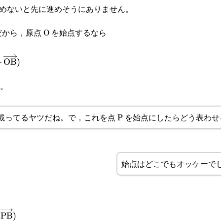
text{PA}}-\overrightarrow{\text{PG}})
めないと先に進めそうにありません。
ghtarrow{\text{PG}}
text{PB}}-\overrightarrow{\text{PG}})=0
だから，原点 O を始点するなら
ext{OG}}=\cfrac{1}{3}
+
OB
)
\text{OP}}+\overrightarrow{\text{OA}}+\overrightarr
。
載ってるヤツだね。で，これを点 P を始点にしたらどう表わせ
始点はどこでもオッケーで
ext{PG}}=\cfrac{1}{3}
PB
)