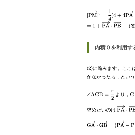
1
|\overrightarrow{\
2
∣
PM
∣
=
(
4
+
4
PA
4
(4+4\overrightarro
（答
=1+\overrightarro
=
1
+
PA
⋅
PB
内積０を利用す
(2)に進みます。こ
かなかったら，という
\angle\text{AGB}=
\
π
より，
∠
AGB
=
G
2
{2}
求めたいのは
\overr
PA
⋅
P
\overrightarrow{\
GA
⋅
GB
=
(
PA
−
P