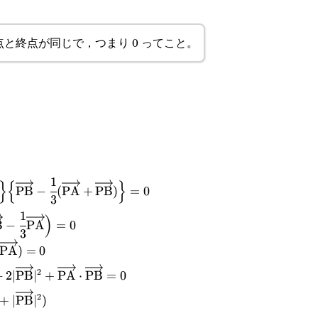
text{PP}}+\overrightarrow{\text{PA}}+\overrightarr
と終点が同じで，つまり 0 ってこと。
htarrow{\text{PP}}
ext{PG}}=\cfrac{1}{3}
text{PA}}+\overrightarrow{\text{PB}})
1
row{\text{PA}}-\cfrac{1}{3}
}
{
}
PB
−
(
PA
+
PB
)
=
0
3
text{PA}}+\overrightarrow{\text{PB}})\Big\}\Big\
1
overrightarrow{\text{PA}}-
)
B
−
PA
=
0
text{PB}}-\cfrac{1}{3}
3
\text{PA}}-
PA
)
=
0
\text{PA}}+\overrightarrow{\text{PB}})\Big\}=0
{\text{PB}}\Big)\Big(\cfrac{2}
2
ext{PB}})
text{PA}}\cdot\overrightarrow{\text{PB}}-2|\overrigh
−
2∣
PB
∣
+
PA
⋅
PB
=
0
{\text{PB}}-\cfrac{1}
2
\text{PB}}-
\text{PB}}|^2+\overrightarrow{\text{PA}}\cdot\over
text{PA}}\cdot\overrightarrow{\text{PB}}=2(|\overri
+
∣
PB
∣
)
w{\text{PA}}\Big)=0