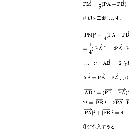
1
\overrightarrow{\
PM
=
(
PA
+
PB
)
2
(\overrightarrow{\
両辺を二乗します。
1
|\overrightarrow{\
2
∣
PM
∣
=
(
PA
+
P
4
(\overrightarrow{\
1
=\cfrac{1}{4}
2
=
(
∣
PA
∣
+
2
PA
⋅
4
(|\overrightarrow{
ここで，
を
|\overrigh
∣
AB
∣
=
2
より
\overrightarrow{\t
AB
=
PB
−
PA
\overrightarrow{\t
2
|\overrightarrow{\
∣
AB
∣
=
(
PB
−
PA
)
2
2
(\overrightarrow{\
2^2=|\overrightarr
2
=
∣
PB
∣
−
2
PA
⋅
2
2
\overrightarrow{\t
2\overrightarrow{\
|\overrightarrow{\
∣
PA
∣
+
∣
PB
∣
=
4
+
①に代入すると