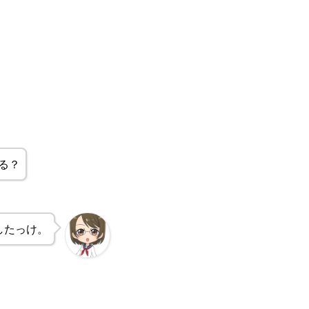
ow{\text{OB}})
る？
したっけ。