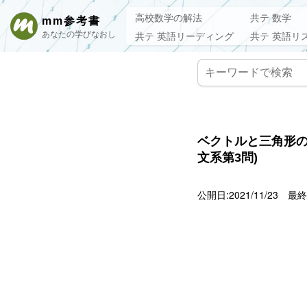
高校数学の解法
共テ 数学
mm参考書
あなたの学びなおし
共テ 英語リーディング
共テ 英語リ
ベクトルと三角形の
文系第3問)
公開日:2021/11/23
最終更