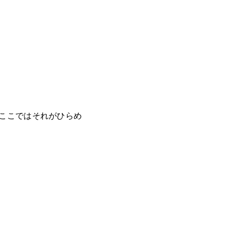
，ここではそれがひらめ
{GB}}=0