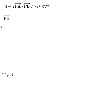
text{PA}})=0
だったので
rrow{\text{PA}}|^2+|\overrightarrow{\text{PB}}|^2=4
=
4
+
2
PA
⋅
PB
text{PA}}\cdot\overrightarrow{\text{PB}}=8+4\overr
A
⋅
PB
）
ext{PA}}\cdot\overrightarrow{\text{PB}}=8
ext{PA}}\cdot\overrightarrow{\text{PB}}=\cfrac{5}
(1)より
text{PM}}|^2=1+\cfrac{5}
text{PM}}|=\cfrac{3}