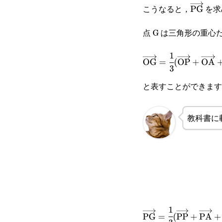
(\overrightarrow{\
こうなると，
を求
\overri
PG
(\overrightarrow{\
点 G は三角形の重心
1
\overrightarrow{\t
OG
=
(
OP
+
OA
3
(\overrightarrow{
と表すことができます
教科書に
1
\overrightarrow{\t
PG
=
(
PP
+
PA
+