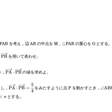
PAB を考え，辺 AB の中点を M，△PAB の重心を G とす
text{AB}}|=2
を用いて表わせ。
w{\text{PM}}|^2
errightarrow{\text{PA}}\cdot\overrightarrow{\text{PB
PB
}=\cfrac{\pi}
\overrightarrow{\text{PA}}\cdot\overrightarrow{\
き，
の値を求めよ。
PA
⋅
PB
5
\overrightarrow{\text{PA}}\cdot\overrightarrow{
\ang
固定し，
をみたすように点 P を動かすとき，
PA
⋅
PB
=
∠
AB
4
{4}
とする。
text{ABG}
<
π