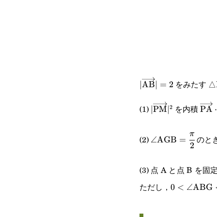
をみたす △
|\overrightarrow{\
∣
AB
∣
=
2
(1)
を内積
2
|\overrightarro
∣
PM
∣
\ov
PA
⋅
\angle\text{AGB
π
(2)
のと
∠
AGB
=
2
{2}
(3) 点 A と点 B を
ただし，
0<\angle\
0
<
∠
ABG
<\pi