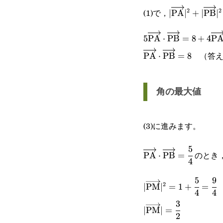
\overrightarrow{\
(1)で，
2
2
|\overrighta
∣
PA
∣
+
∣
PB
∣
5\overrightarrow{\
5
PA
⋅
PB
=
8
+
4
P
（答え
\overrightarrow{\t
PA
⋅
PB
=
8
角の最大値
(3)に進みます。
5
\overrightarrow{\t
のとき，
PA
⋅
PB
=
4
{4}
5
9
|\overrightarrow{\
2
∣
PM
∣
=
1
+
=
4
4
{4}=\cfrac{9}{4}
3
|\overrightarrow{\
∣
PM
∣
=
2
{2}