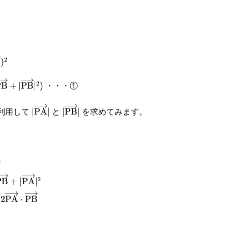
text{PM}}=\cfrac{1}{2}
text{PA}}+\overrightarrow{\text{PB}})
text{PM}}|^2=\cfrac{1}{4}
2
B
)
text{PA}}+\overrightarrow{\text{PB}})^2
・・・①
2
PB
+
∣
PB
∣
)
\text{PA}}|^2+2\overrightarrow{\text{PA}}\cdot\over
利用して
と
を求めてみます。
tarrow{\text{AB}}|=2
|\overrightarrow{\text{PA}}|
∣
PA
∣
|\overrightarrow{\text{PB}}|
∣
PB
∣
ext{AB}}=\overrightarrow{\text{PB}}-
ext{PA}}
2
text{AB}}|^2=
2
text{PB}}-
ow{\text{PB}}|^2-
PB
+
∣
PA
∣
ext{PA}})^2
text{PA}}\cdot\overrightarrow{\text{PB}}+|\overrigh
text{PA}}|^2+|\overrightarrow{\text{PB}}|^2=4+2\ove
2
PA
⋅
PB