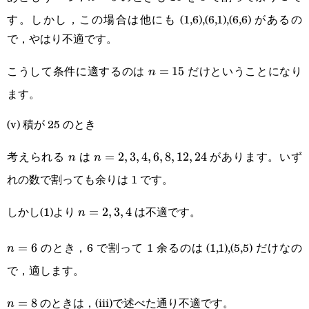
す。しかし，この場合は他にも (1,6),(6,1),(6,6) があるの
で，やはり不適です。
こうして条件に適するのは
だけということになり
n=15
=
15
n
ます。
(v) 積が 25 のとき
考えられる
は
があります。いず
n
n=2,3,4,6,8,12,24
=
2
,
3
,
4
,
6
,
8
,
12
,
24
n
n
れの数で割っても余りは 1 です。
しかし(1)より
は不適です。
n=2,3,4
=
2
,
3
,
4
n
のとき，6 で割って 1 余るのは (1,1),(5,5) だけなの
n=6
=
6
n
で，適します。
のときは，(iii)で述べた通り不適です。
n=8
=
8
n