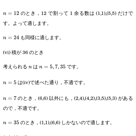
のとき，12 で割って 1 余る数は (1,1),(5,5) だけで
n=12
=
12
n
す。よって適します。
も同様に適します。
n=24
=
24
n
(vi) 積が 36 のとき
考えられる
は
です。
n
n=5,7,35
=
5
,
7
,
35
n
n
は(iv)で述べた通り，不適です。
n=5
=
5
n
のとき，(6,6) 以外にも，(2,4),(4,2),(3,5),(5,3) がある
n=7
=
7
n
ので，不適です。
のとき，(1,1),(6,6) しかないので適します。
n=35
=
35
n