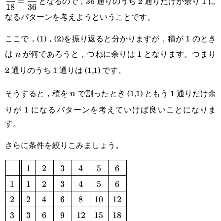
となるので，36 通りのうち 2 通りだけが余り 1 に
=
18
36
{18}=\cfrac{2}
なるパターンを考えようということです。
{36}
ここで，(1)，(2)を振り返ると分かりますが，積が 1 のとき
は
が何であろうと，つねに余りは 1 となります。つまり
n
n
2 通りのうち 1 通りは (1,1) です。
そうすると，積を
で割ったとき (1,1) ともう 1 通りだけ余
n
n
りが 1 になるパターンを考えていけば良いことになりま
す。
さらに条件を絞りこみましょう。
1
2
3
4
5
6
\def\arraystretch{1.5}\begin{array}
1
1
2
3
4
5
6
{|c||c|c|c|c|c|c|}\hline&1&2&3&4&5&6\\\hline1
2
2
4
6
8
10
12
3
3
6
9
12
15
18