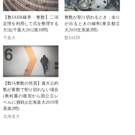
【数IAIIB確率・整数】二項
整数が割り切れるとき，余り
定理を利用して式を整理する
が出るときの確率(東京都立
方法(千葉大2012第10問)
大2019文系第3問)
千葉大
数IAIIB
【数IA整数の性質】最大公約
数が素数で割り切れない場合
(教科書の復習から国公立レ
ベルに挑戦)(北海道大2019理
系第2問)
北海道大