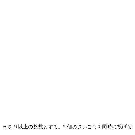
を 2 以上の整数とする。2 個のさいころを同時に投げる
n
n