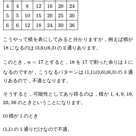
4
4
8
12
16
20
24
5
5
10
15
20
25
30
6
6
12
18
24
30
36
こうやって積を表にしてみると分かりますが，例えば積が
18 になるのは (3,6),(6,3) の 2 通りあります。
このとき，
とすると，18 を 17 で割った余りは 1 に
n=17
=
17
n
なるのですが，こうなるパターンは (1,1),(3,6),(6,3) の 3 通
りあるので，不適となります。
そうすると，可能性としてあり得るのは，積が 1, 4, 9, 16,
25, 36 のときということになります。
(i) 積が 1 のとき
(1,1) の 1 通りだけなので不適。