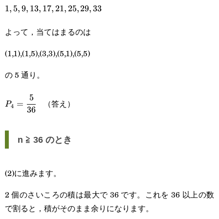
1,5,9,13,17,21,25,29,33
1
,
5
,
9
,
13
,
17
,
21
,
25
,
29
,
33
よって，当てはまるのは
(1,1),(1,5),(3,3),(5,1),(5,5)
の 5 通り。
5
P_4=\cfrac{5}
（答え）
=
P
4
36
{36}
n ≧ 36 のとき
(2)に進みます。
2 個のさいころの積は最大で 36 です。これを 36 以上の数
で割ると，積がそのまま余りになります。