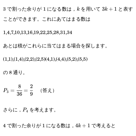
3 で割った余りが 1 になる数は，
を用いて
と表す
k
3k+1
3
+
1
k
k
ことができます。これにあてはまる数は
1,4,7,10,13,16,19,22,25,28,31,34
あとは積がこれらに当てはまる場合を探します。
(1,1),(1,4),(2,2),(2,5)(4,1),(4,4),(5,2),(5,5)
の 8 通り。
8
2
P_3=\cfrac{8}
（答え）
=
=
P
3
36
9
{36}=\cfrac{2}
P_4
{9}
さらに，
を考えます。
P
4
4 で割った余りが 1 になる数は，
で考えると
4k+1
4
+
1
k