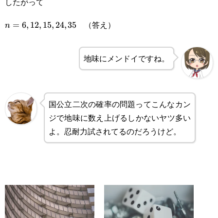
したがって
（答え）
n=6,12,15,24,35
=
6
,
12
,
15
,
24
,
35
n
地味にメンドイですね。
国公立二次の確率の問題ってこんなカン
ジで地味に数え上げるしかないヤツ多い
よ。忍耐力試されてるのだろうけど。