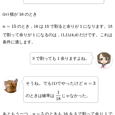
(iv) 積が 16 のとき
のとき，16 は 15 で割ると余りが 1 になります。15
n=15
=
15
n
で割って余りが 1 になるのは，(1,1),(4,4) だけです。これは
条件に適します。
3 で割っても 1 余りますよね。
そうね。でも(1)でやったけど
n=3
=
3
n
1
\cfrac{1}
のときは確率は
じゃなかった。
18
{18}
あともう一つ，
のときも 16 を 5 で割って余り 1 で
n=5
=
5
n