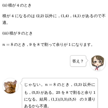
(ii) 積が 4 のとき
積が 4 になるのは (2,2) 以外に，(1,4)，(4,1) があるので不
適。
(iii) 積が 9 のとき
のとき，9 を 8 で割って余りが 1 になります。
n=8
=
8
n
答え？
じゃない。
のとき，(3,3) 以外に
n=8
=
8
n
も，(5,5) がある。25 を 8 で割ると余り 1
になる。結局，(1,1),(3,3),(5,5) の 3 通り
あるから不適。