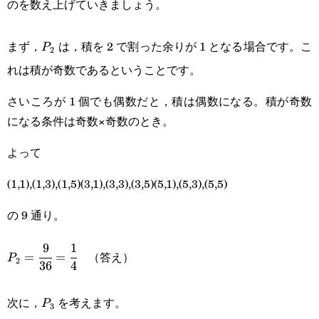
のを数え上げていきましょう。
P_2
まず，
は，積を 2 で割った余りが 1 となる場合です。こ
P
2
れは積が奇数であるということです。
さいころが 1 個でも偶数だと，積は偶数になる。積が奇数
になる条件は奇数×奇数のとき。
よって
(1,1),(1,3),(1,5)(3,1),(3,3),(3,5)(5,1),(5,3),(5,5)
の 9 通り。
9
1
P_2=\cfrac{9}
（答え）
=
=
P
2
36
4
{36}=\cfrac{1}
P_3
{4}
次に，
を考えます。
P
3