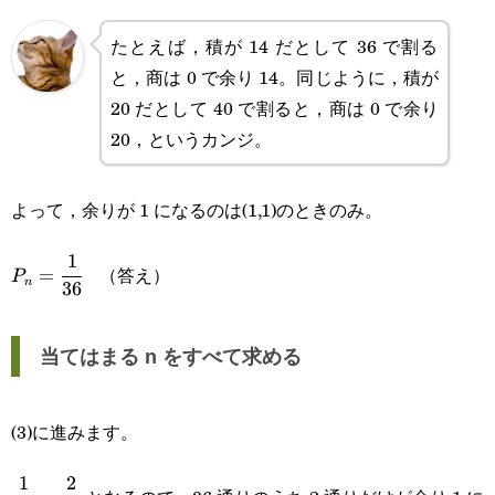
たとえば，積が 14 だとして 36 で割る
と，商は 0 で余り 14。同じように，積が
20 だとして 40 で割ると，商は 0 で余り
20，というカンジ。
よって，余りが 1 になるのは(1,1)のときのみ。
1
P_n=\cfrac{1}
（答え）
=
P
n
36
{36}
当てはまる n をすべて求める
(3)に進みます。
1
2
\cfrac{1}