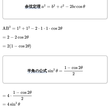
余弦定理
2
2
2
a^2=b^2+c^2-
=
+
−
2
c
o
s
a
b
c
b
c
θ
2bc\cos\theta
2
2
2
\text{AB}^2=1^2+1^2-
AB
=
1
+
1
−
2
⋅
1
⋅
1
⋅
c
o
s
2
θ
2\cdot1\cdot1\cdot\cos2\theta
=2-
=
2
−
2
c
o
s
2
θ
2\cos2\theta
=2(1-
=
2
(
1
−
c
o
s
2
)
θ
\cos2\theta)
1
−
c
o
s
2
\sin^2\theta=\cfrac{1-
θ
半角の公式
2
s
i
n
=
θ
2
\cos2\theta}{2}
1
−
c
o
s
2
=4\cdot\cfrac{1-
θ
=
4
⋅
2
\cos2\theta}{2}
2
=4\sin^2\theta
=
4
s
i
n
θ