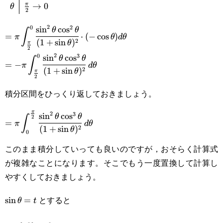
→
0
π
θ
{c|c}x&0\rightarrow1\\\hline\theta&\frac{\pi}
2
{2}\rightarrow0\end{array}
2
0
2
s
i
n
c
o
s
\displaystyle=\pi\int_{\small{\frac{\pi}
θ
θ
∫
=
⋅
(
−
c
o
s
)
π
θ
d
θ
2
(
1
+
s
i
n
)
θ
π
{2}}}^0\cfrac{\sin^2\theta\cos^2\theta}
2
2
0
3
s
i
n
c
o
s
\displaystyle=-
θ
θ
∫
=
−
{(1+\sin\theta)^2}\cdot(-
π
d
θ
2
(
1
+
s
i
n
)
θ
π
\pi\int_{\small{\frac{\pi}
2
\cos\theta)d\theta
積分区間をひっくり返しておきましょう。
{2}}}^0\cfrac{\sin^2\theta\cos^3\theta}
{(1+\sin\theta)^2}\space d\theta
π
2
3
s
i
n
c
o
s
\displaystyle=\pi\int_0^{\small{\frac{\pi}
θ
θ
2
∫
=
π
d
θ
2
(
1
+
s
i
n
)
θ
0
{2}}}\cfrac{\sin^2\theta\cos^3\theta}
このまま積分していっても良いのですが，おそらく計算式
{(1+\sin\theta)^2}\space d\theta
が複雑なことになります。そこでもう一度置換して計算し
やすくしておきましょう。
とすると
\sin\theta=t
s
i
n
=
θ
t