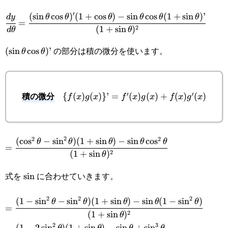
′
(
s
i
n
c
o
s
)
(
1
+
c
o
s
)
−
s
i
n
c
o
s
(
1
+
s
i
n
)
’
\cfrac{dy}
d
y
θ
θ
θ
θ
θ
θ
=
2
(
1
+
s
i
n
)
d
θ
θ
{d\theta}=\cfrac{(\sin\theta\cos\theta)'(1+\cos\thet
の部分は積の微分を使います。
(\sin\theta\cos\theta)’
(
s
i
n
c
o
s
)
’
\sin\theta\cos\theta(1+\sin\theta)’}{(1+\sin\theta)^
θ
θ
積の微分
′
′
{
(
)
(
)}
’
=
\
(
)
(
)
+
(
)
(
)
f
x
g
x
f
x
g
x
f
x
g
x
{f(x)g(x)\}’=f'(x)g(x)+f(x)g'(x)
2
2
2
(
c
o
s
−
s
i
n
)
(
1
+
s
i
n
)
−
s
i
n
c
o
s
=\cfrac{(\cos^2\theta-
θ
θ
θ
θ
θ
=
2
(
1
+
s
i
n
)
θ
\sin^2\theta)
式を
に合わせていきます。
\sin
s
i
n
(1+\sin\theta)-
\sin\theta\cos^2\theta}
2
2
2
(
1
−
s
i
n
−
s
i
n
)
(
1
+
s
i
n
)
−
s
i
n
(
1
−
s
i
n
)
=\cfrac{(1-
θ
θ
θ
θ
θ
=
{(1+\sin\theta)^2}
2
(
1
+
s
i
n
)
θ
\sin^2\theta-
2
3
(
1
−
2
s
i
n
)
(
1
+
s
i
n
)
−
s
i
n
+
s
i
n