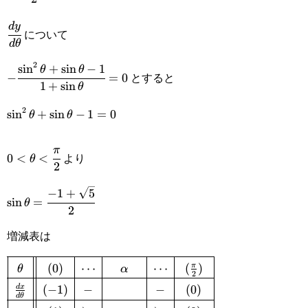
{2}
\cfrac{dy}
d
y
について
d
θ
{d\theta}
2
s
i
n
+
s
i
n
−
1
-
θ
θ
とすると
−
=
0
1
+
s
i
n
θ
\cfrac{\sin^2\theta+\sin\theta-
2
\sin^2\theta+\sin\theta-
s
i
n
+
s
i
n
−
1
=
0
θ
θ
1}{1+\sin\theta}=0
1=0
0<\theta<\cfrac{\pi}
π
より
0
<
<
θ
2
{2}
−
1
+
5
\sin\theta=\cfrac{-1+\sqrt{5}}
s
i
n
=
θ
2
{2}
増減表は
(
0
)
⋯
⋯
(
)
π
\def\arraystretch{1.5}\begin{array}
θ
α
2
(
−
1
)
−
−
(
0
)
d
x
{|c||c|c|c|c|c|}\hline\theta&
d
θ