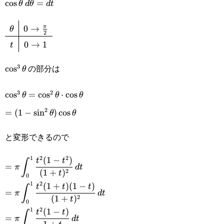
\cos\theta\space
c
o
s
=
θ
d
θ
d
t
d\theta=dt
0
→
π
\def\arraystretch{1.5}\begin{array}
θ
2
0
→
1
t
{c|c}\theta&0\rightarrow\frac{\pi}
{2}\\\hline
の部分は
3
\cos^3\theta
c
o
s
θ
t&0\rightarrow1\end{array}
3
2
\cos^3\theta=\cos^2\theta\cdot\cos\theta
c
o
s
=
c
o
s
⋅
c
o
s
θ
θ
θ
2
=(1-
=
(
1
−
s
i
n
)
c
o
s
θ
θ
\sin^2\theta)\cos\theta
と変形できるので
1
2
2
(
1
−
)
=\displaystyle\pi\int_0^1\cfrac{t^2(1-
t
t
∫
=
π
d
t
2
(
1
+
)
t
0
t^2)}{(1+t)^2}\space dt
1
2
(
1
+
)
(
1
−
)
=\displaystyle\pi\int_0^1\cfrac{t^2(1+t)
t
t
t
∫
=
π
d
t
2
(
1
+
)
t
0
(1-t)}{(1+t)^2}\space dt
1
2
(
1
−
)
=\displaystyle\pi\int_0^1\cfrac{t^2(1-
t
t
∫
=
π
d
t