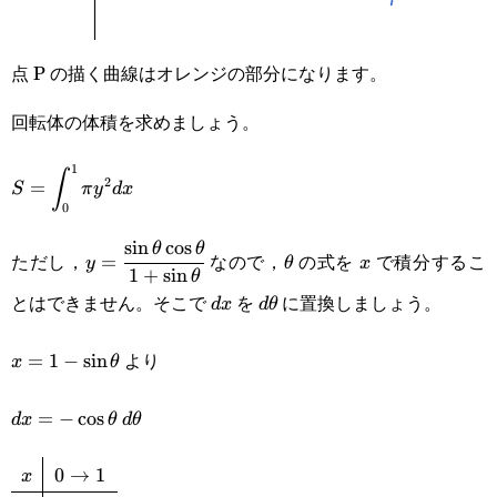
点 P の描く曲線はオレンジの部分になります。
回転体の体積を求めましょう。
1
\displaystyle
∫
2
=
S
π
y
d
x
0
S=\int_0^1\pi
s
i
n
c
o
s
y=\cfrac{\sin\theta\cos\theta}
\theta
x
θ
θ
y^2dx
ただし，
なので，
の式を
で積分するこ
=
y
θ
x
1
+
s
i
n
θ
{1+\sin\theta}
とはできません。そこで
を
に置換しましょう。
dx
d\theta
d
x
d
θ
より
x=1-
=
1
−
s
i
n
x
θ
\sin\theta
dx=-
=
−
c
o
s
d
x
θ
d
θ
\cos\theta\space
0
→
1
\def\arraystretch{1.5}\begin{array}
x
d\theta