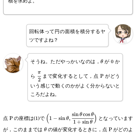
積を求めよ。
回転体って円の面積を積分するヤ
ツですよね？
そうね。ただやっかいなのは，
が 0 か
\theta
θ
\cfrac{\pi}
π
ら
まで変化するとして，点 P がどう
2
{2}
いう感じで動くのかがよく分からないと
ころだよね。
s
i
n
c
o
s
\Big(1-
θ
θ
(
)
点 P の座標は(1)で
となっています
1
−
s
i
n
,
θ
1
+
s
i
n
θ
\sin\theta,\cfrac{\sin\theta\cos\the
が，このままでは
の値が変化するときに，点 P がどのよ
\theta
θ
{1+\sin\theta}\Big)