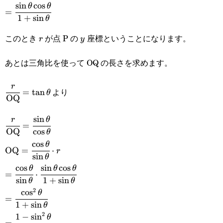
s
i
n
c
o
s
=\cfrac{\sin\theta\cos\theta}
θ
θ
=
1
+
s
i
n
θ
{1+\sin\theta}
このとき
が点 P の
座標ということになります。
r
y
r
y
あとは三角比を使って OQ の長さを求めます。
\cfrac{r}
r
より
=
t
a
n
θ
OQ
{\text{OQ}}=\tan\theta
s
i
n
\cfrac{r}
r
θ
=
OQ
c
o
s
θ
{\text{OQ}}=\cfrac{\sin\theta}
c
o
s
\text{OQ}=\cfrac{\cos\theta}
θ
OQ
=
⋅
r
{\cos\theta}
s
i
n
θ
{\sin\theta}\cdot r
c
o
s
s
i
n
c
o
s
=\cfrac{\cos\theta}
θ
θ
θ
=
⋅
s
i
n
1
+
s
i
n
θ
θ
{\sin\theta}\cdot\cfrac{\sin\theta\cos\theta}
2
c
o
s
=\cfrac{\cos^2\theta}
θ
=
{1+\sin\theta}
1
+
s
i
n
θ
{1+\sin\theta}
2
1
−
s
i
n
=\cfrac{1-
θ