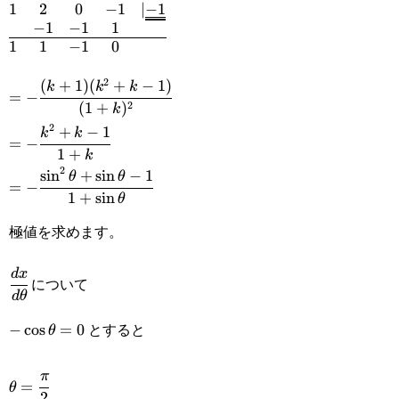
1
2
0
−
1
∣
−
1
\begin{matrix}1&2&0&-1&|\underline{-1}\\&-1&-1&1
−
1
−
1
1
1
1
−
1
0
1&1&-1&0\end{matrix}
2
(
+
1
)
(
+
−
1
)
=-
k
k
k
=
−
2
(
1
+
)
k
\cfrac{(k+1)
2
+
−
1
=-
k
k
=
−
(k^2+k-1)}
1
+
k
\cfrac{k^2+k-
2
s
i
n
+
s
i
n
−
1
=-
θ
θ
{(1+k)^2}
=
−
1}{1+k}
1
+
s
i
n
θ
\cfrac{\sin^2\theta+\sin\theta-
極値を求めます。
1}{1+\sin\theta}
\cfrac{dx}
d
x
について
d
θ
{d\theta}
とすると
-
−
c
o
s
=
0
θ
\cos\theta=0
\theta=\cfrac{\pi}
π
=
θ
2