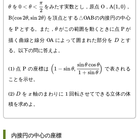
\theta
0<\theta<\cfrac{\pi}
(1,0)
π
を
をみたす実数とし，原点 O，A
，
0
<
<
(
1
,
0
)
θ
θ
2
{2}
B
を頂点とする△OABの内接円の中心
(\cos2\theta,\sin2\theta)
(
c
o
s
2
,
s
i
n
2
)
θ
θ
を P とする。また，
がこの範囲を動くときに点 P が
\theta
θ
描く曲線と線分 OA によって囲まれた部分を
とす
D
D
る。以下の問に答えよ。
s
i
n
c
o
s
\Big(1-
θ
θ
(
)
(1) 点 P の座標は
で表される
1
−
s
i
n
,
θ
1
+
s
i
n
θ
\sin\theta,\cfrac{\sin\theta\cos\th
ことを示せ。
{1+\sin\theta}\Big)
(2)
を
軸のまわりに 1 回転させてできる立体の体
D
x
D
x
積を求めよ。
内接円の中心の座標