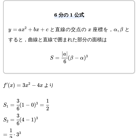
6 分の 1 公式
と直線の交点の
座標を，
と
2
y=ax^2+bx+c
=
+
+
x
\alpha,\b
,
y
a
x
b
x
c
x
α
β
すると，曲線と直線で囲まれた部分の面積は
∣
∣
S=\cfrac{|a|}
a
3
=
(
−
)
S
β
α
6
{6}(\beta-
\alpha)^3
より
′
2
f'(x)=3x^2-
(
)
=
3
−
4
f
x
x
x
4x
3
1
S_1=\cfrac{3}
3
=
(
1
−
0
)
=
S
1
6
2
{6}(1-
3
S_2=\cfrac{3}
3
=
(
4
−
1
)
S
2
0)^3=\cfrac{1}
6
{6}(4-1)^3
1
=\cfrac{1}
{2}
3
=
⋅
3