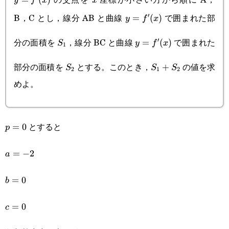
y
f
x
x
B，C とし，線分 AB と曲線
で囲まれた部
′
y=f'(x)
=
(
)
y
f
x
S_1
y=f'(x)
分の面積を
，線分 BC と曲線
で囲まれた
′
=
(
)
S
y
f
x
1
S_2
S_1+S_2
部分の面積を
とする。このとき，
の値を求
+
S
S
S
2
1
2
めよ。
とすると
p=0
=
0
p
a=-2
=
−
2
a
b=0
=
0
b
c=0
=
0
c