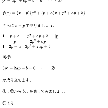
・・・①
p^3+ap^2+bp+c=0
+
+
+
=
0
p
a
p
b
p
c
2
2
f(x)=(x-p)\{x^2+
(
)
=
(
−
)
{
+
(
+
)
+
+
+
}
f
x
x
p
x
p
a
x
p
a
p
b
(p+a)x+p^2+ap+b\}
さらに
で割りましょう。
x-
−
x
p
p
2
1
+
+
+
∣
p
a
p
a
p
b
p
\begin{matrix}1&p+a&p^2+ap+b&|\underline{p}\\
2
2
+
p
p
a
p
2
1
2
+
3
+
2
+
p
a
p
a
p
b
同様に
・・・②
2
3p^2+2ap+b=0
3
+
2
+
=
0
p
a
p
b
が成り立ちます。
①，②から
を表してみましょう。
b,c
,
b
c
②より