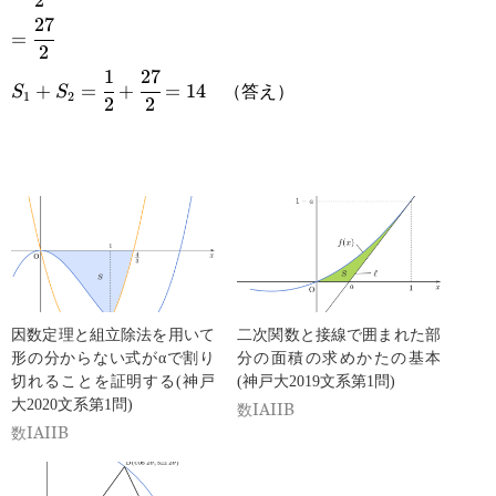
2
{2}\cdot3^3
27
=\cfrac{27}
=
2
{2}
1
27
S_1+S_2=\cfrac{1}
（答え）
+
=
+
=
14
S
S
1
2
2
2
{2}+\cfrac{27}
{2}=14
因数定理と組立除法を用いて
二次関数と接線で囲まれた部
形の分からない式がαで割り
分の面積の求めかたの基本
切れることを証明する(神戸
(神戸大2019文系第1問)
大2020文系第1問)
数IAIIB
数IAIIB