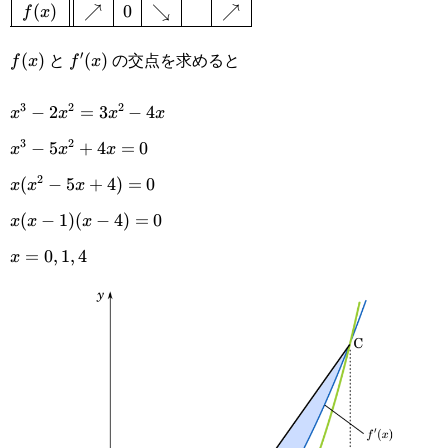
(
)
↗
0
↘
↗
f
x
f'(x)&+&0&-&0&+\\\hline
f(x)&\nearrow&0&\searrow&&\nearrow\\\hline\end{
と
の交点を求めると
′
f(x)
(
)
f'(x)
(
)
f
x
f
x
3
2
2
x^3-
−
2
=
3
−
4
x
x
x
x
3
2
2x^2=3x^2-
x^3-
−
5
+
4
=
0
x
x
x
4x
2
5x^2+4x=0
x(x^2-
(
−
5
+
4
)
=
0
x
x
x
5x+4)=0
x(x-
(
−
1
)
(
−
4
)
=
0
x
x
x
1)(x-
x=0,1,4
=
0
,
1
,
4
x
4)=0