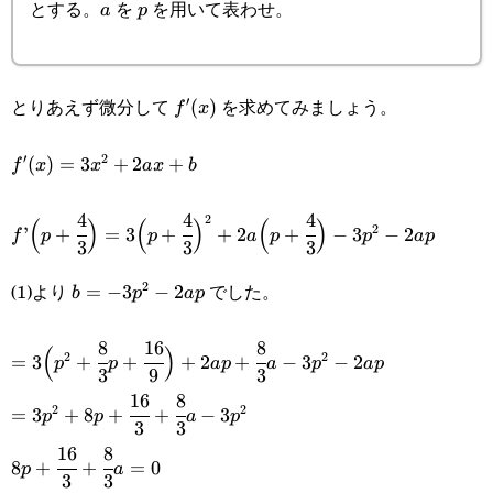
とする。
を
を用いて表わせ。
a
p
a
p
とりあえず微分して
を求めてみましょう。
′
f'(x)
(
)
f
x
′
2
f'(x)=3x^2+2ax+b
(
)
=
3
+
2
+
f
x
x
a
x
b
4
4
4
f’\Big(p+\cfrac{4}
2
(
)
(
)
(
)
2
’
+
=
3
+
+
2
+
−
3
−
2
f
p
p
a
p
p
a
p
3
3
3
{3}\Big)=3\Big(p+\cfrac{4}
(1)より
でした。
2
b=-3p^2-
=
−
3
−
2
b
p
a
p
{3}\Big)^2+2a\Big(p+\cfrac{4}
2ap
{3}\Big)-3p^2-2ap
8
16
8
=3\Big(p^2+\cfrac{8}
(
)
2
2
=
3
+
+
+
2
+
−
3
−
2
p
p
a
p
a
p
a
p
3
9
3
{3}p+\cfrac{16}
16
8
=3p^2+8p+\cfrac{16}
2
2
=
3
+
8
+
+
−
3
p
p
a
p
{9}\Big)+2ap+\cfrac{8}
3
3
{3}+\cfrac{8}{3}a-
16
8
8p+\cfrac{16}
{3}a-3p^2-2ap
8
+
+
=
0
p
a
3p^2
3
3