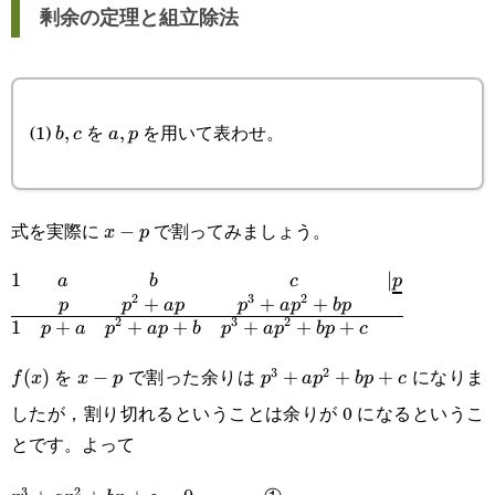
剰余の定理と組立除法
(1)
を
を用いて表わせ。
b,c
,
a,p
,
b
c
a
p
式を実際に
で割ってみましょう。
x-
−
x
p
p
1
∣
a
b
c
p
\begin{matrix}1&a&b&c&|\underline{p}\\&p&p^2
2
3
2
+
+
+
p
p
a
p
p
a
p
b
p
2
3
2
1
+
+
+
+
+
+
p
a
p
a
p
b
p
a
p
b
p
c
を
で割った余りは
になりま
3
2
f(x)
(
)
x-
−
p^3+ap^2+bp+c
+
+
+
f
x
x
p
p
a
p
b
p
c
したが，割り切れるということは余りが 0 になるというこ
p
とです。よって
3
2