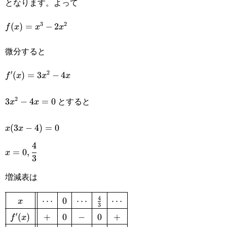
となります。よって
3
2
f(x)=x^3-
(
)
=
−
2
f
x
x
x
2x^2
微分すると
′
2
f'(x)=3x^2-
(
)
=
3
−
4
f
x
x
x
4x
とすると
2
3x^2-
3
−
4
=
0
x
x
4x=0
x(3x-
(
3
−
4
)
=
0
x
x
4
4)=0
x=0,\cfrac{4}
=
0
,
x
3
{3}
増減表は
4
\def\arraystretch{1.5}\begin{array}{|c||c|c|c|c|c|}\hlin
⋯
0
⋯
⋯
x
3
′
(
)
+
0
−
0
+
f
x
x&\cdots&0&\cdots&\frac{4}{3}&\cdots\\\hline