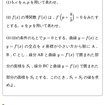
(1)
を
を用いて表わせ。
b,c
,
a,p
,
b
c
a
p
4
f(x)
f'(x)
f’\Big(p+\cfrac{4}
(
)
(2)
の導関数
は，
をみたす
′
(
)
(
)
’
+
=
0
f
x
f
x
f
p
3
{3}\Big)=0
とする。
を
を用いて表わせ。
a
p
a
p
(3) (2)の条件のもとで
とする。曲線
と
p=0
=
0
y=f(x)
=
(
)
p
y
f
x
の交点を
座標が小さい方から順に A，
′
y=f'(x)
=
(
)
x
y
f
x
x
B，C とし，線分 AB と曲線
で囲まれた部
′
y=f'(x)
=
(
)
y
f
x
S_1
y=f'(x)
分の面積を
，線分 BC と曲線
で囲まれた
′
=
(
)
S
y
f
x
1
S_2
S_1+S_2
部分の面積を
とする。このとき，
の値を求
+
S
S
S
2
1
2
めよ。