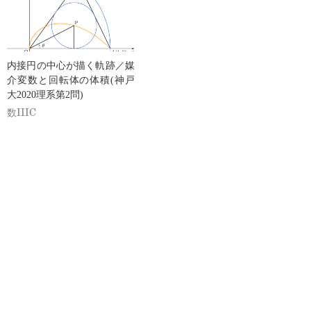
内接円の中心が描く軌跡／媒
介変数と回転体の体積(神戸
大2020理系第2問)
数IIIC