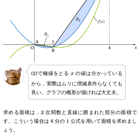
(2)で極値をとる
の値は分かっている
x
x
から，実際はムリに増減表作らなくても
良い。グラフの概形が描ければ大丈夫。
求める面積は，2 次関数と直線に囲まれた部分の面積で
す。こういう場合は 6 分の 1 公式を用いて面積を求めまし
ょう。