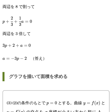
{3}+\cfrac{8}
両辺を 8 で割って
{3}a=0
2
1
p+\cfrac{2}
+
+
=
0
p
a
3
3
{3}+\cfrac{1}
両辺を 3 倍して
{3}a=0
3p+2+a=0
3
+
2
+
=
0
p
a
（答え）
a=-3p-
=
−
3
−
2
a
p
2
グラフを描いて面積を求める
(3) (2)の条件のもとで
とする。曲線
と
p=0
=
0
y=f(x)
=
(
)
p
y
f
x
の交点を
座標が小さい方から順に A，
′
y=f'(x)
=
(
)
x