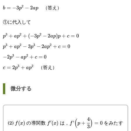
（答え）
2
b=-3p^2-
=
−
3
−
2
b
p
a
p
2ap
①に代入して
3
2
2
p^3+ap^2+
+
+
(
−
3
−
2
)
+
=
0
p
a
p
p
a
p
p
c
3
2
3
2
(-3p^2-
p^3+ap^2-
+
−
3
−
2
+
=
0
p
a
p
p
a
p
c
2ap)p+c=0
3
2
3p^3-
-2p^3-
−
2
−
+
=
0
p
a
p
c
2ap^2+c=0
（答え）
3
2
ap^2+c=0
c=2p^3+ap^2
=
2
+
c
p
a
p
微分する
4
f(x)
f'(x)
f’\Big(p+\cfrac{4}
(
)
(2)
の導関数
は，
をみたす
′
(
)
(
)
’
+
=
0
f
x
f
x
f
p
3
{3}\Big)=0