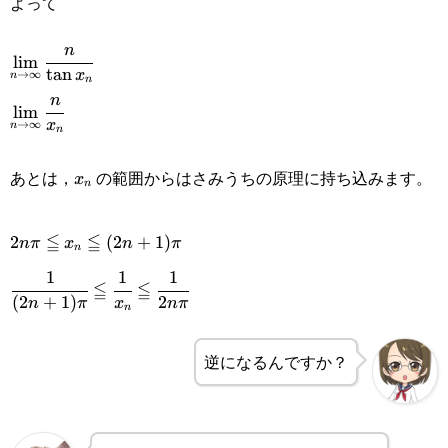
よって
\displaystyle\lim_{n\rightarrow\infty}\cfrac{n}
n
l
i
m
t
a
n
x
→
∞
n
n
{\tan x_n}
\displaystyle\lim_{n\rightarrow\infty}\cfrac{n}
n
l
i
m
x
→
∞
n
n
{x_n}
x_n
あとは，
の範囲からはさみうちの原理に持ち込みます。
x
n
2n\pi\leqq
≦
≦
2
(
2
+
1
)
nπ
x
n
π
n
x_n\leqq(2n+1)\pi
1
1
1
\cfrac{1}
≦
≦
(
2
+
1
)
2
n
π
x
nπ
n
{(2n+1)\pi}\leqq\cfrac{1}
{x_n}\leqq\cfrac{1}
逆になるんですか？
{2n\pi}