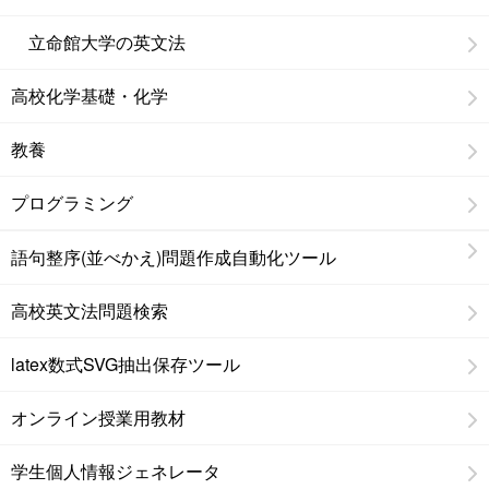
立命館大学の英文法
高校化学基礎・化学
教養
プログラミング
語句整序(並べかえ)問題作成自動化ツール
高校英文法問題検索
latex数式SVG抽出保存ツール
オンライン授業用教材
学生個人情報ジェネレータ