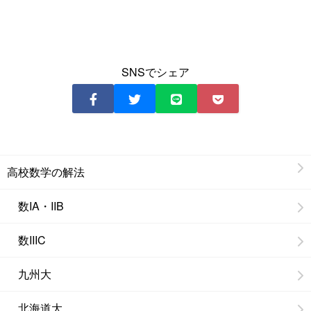
SNSでシェア
高校数学の解法
数IA・IIB
数IIIC
九州大
北海道大