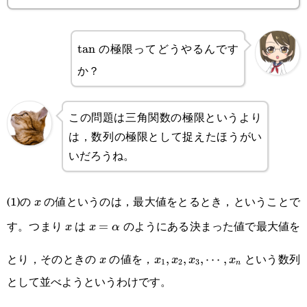
の極限ってどうやるんです
\tan
t
a
n
か？
この問題は三角関数の極限というより
は，数列の極限として捉えたほうがい
いだろうね。
(1)の
の値というのは，最大値をとるとき，ということで
x
x
す。つまり
は
のようにある決まった値で最大値を
x
x=\alpha
=
x
x
α
x
x_1,x_2,x_3,\cdots,x_n
とり，そのときの
の値を，
という数列
,
,
,
⋯
,
x
x
x
x
x
1
2
3
n
として並べようというわけです。