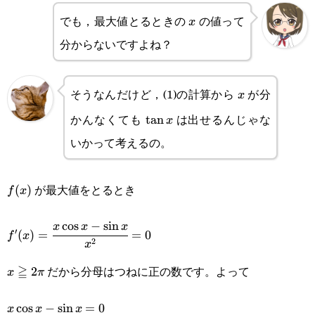
でも，最大値とるときの
の値って
x
x
分からないですよね？
そうなんだけど，(1)の計算から
が分
x
x
かんなくても
は出せるんじゃな
\tan
t
a
n
x
いかって考えるの。
x
が最大値をとるとき
f(x)
(
)
f
x
c
o
s
−
s
i
n
f'(x)=\cfrac{x\cos
x
x
x
′
(
)
=
=
0
f
x
2
x
x-\sin x}{x^2}=0
≧
だから分母はつねに正の数です。よって
x\geqq2\pi
2
x
π
x\cos
c
o
s
−
s
i
n
=
0
x
x
x