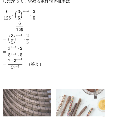
したがって，求める条件付き確率は
{5}\Big)&\times&\cfrac{2}
6
3
2
−
4
n
(
)
\cfrac{\cfrac{6}
⋅
⋅
{5}\\\textsf{1～3枚目}&&n-
125
5
5
{125}\cdot\Big(\cfrac{3}
6
4\textsf{枚}&&n\textsf{枚
125
{5}\Big)^{n-
目}\end{matrix}
3
2
=\Big(\cfrac{3}
−
4
n
(
)
=
⋅
4}\cdot\cfrac{2}{5}}
5
5
{5}\Big)^{n-
−
4
3
⋅
2
n
=\cfrac{3^{n-
{\cfrac{6}{125}}
=
4}\cdot\cfrac{2}
−
4
5
⋅
5
n
4}\cdot2}
−
4
2
⋅
3
n
=\cfrac{2\cdot3^{n-
{5}
（答え）
=
{5^{n-
−
3
5
n
4}}{5^{n-3}}
4}\cdot5}