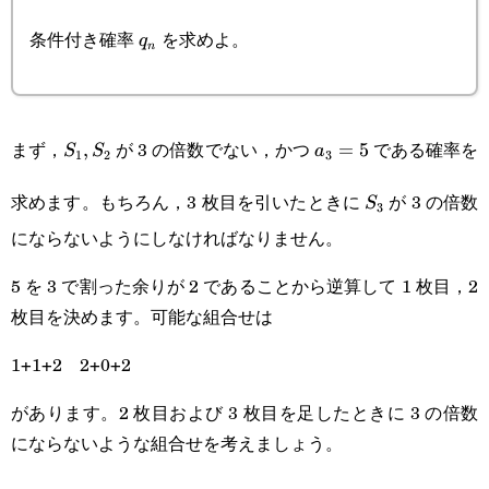
q_n
条件付き確率
を求めよ。
q
n
S_1,S_2
a_3=5
まず，
が 3 の倍数でない，かつ
である確率を
,
=
5
S
S
a
1
2
3
S_3
求めます。もちろん，3 枚目を引いたときに
が 3 の倍数
S
3
にならないようにしなければなりません。
5 を 3 で割った余りが 2 であることから逆算して 1 枚目，2
枚目を決めます。可能な組合せは
1+1+2 2+0+2
があります。2 枚目および 3 枚目を足したときに 3 の倍数
にならないような組合せを考えましょう。