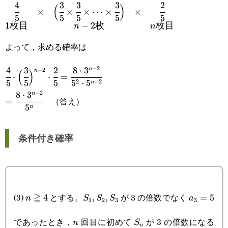
4
3
3
3
2
(
)
\begin{matrix}\cfrac{4}
×
×
×
⋯
×
×
5
5
5
5
5
−
2
1
枚目
n
枚
n
枚目
{5}&\times&\Big(\cfrac{3}
{5}\times\cfrac{3}
よって，求める確率は
{5}\times\cdots\times\cfrac{3}
−
2
4
3
2
8
⋅
3
n
\cfrac{4}
−
2
n
(
)
⋅
⋅
=
{5}\Big)&\times&\cfrac{2}
2
−
2
5
5
5
5
⋅
5
n
{5}\cdot\Big(\cfrac{3}
−
2
8
⋅
3
n
=\cfrac{8\cdot3^{n-
{5}\\\textsf{1枚目}&&n-
（答え）
=
{5}\Big)^{n-
5
n
2}}{5^n}
2\textsf{枚}&&n\textsf{枚
2}\cdot\cfrac{2}
目}\end{matrix}
条件付き確率
{5}=\cfrac{8\cdot3^{n-
2}}{5^2\cdot5^{n-2}}
n\geqq4
S_1,S_2,S_3
a_3=5
(3)
≧
とする。
が 3 の倍数でなく
4
,
,
=
5
n
S
S
S
a
1
2
3
3
n
S_n
であったとき，
回目に初めて
が 3 の倍数になる
n
S
n