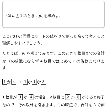
{5}\cdot\cfrac{1}
{5}\cdot\cfrac{2}
n\geqq2
p_n
(2)
≧
のとき，
を求めよ。
2
n
p
n
{5}+\cfrac{2}
{5}\cdot\cfrac{2}
ここは(1)と同様にカードの値を 3 で割った余りで考えると
{5}\cdot\cfrac{2}
理解しやすいでしょう。
{5}
p_4
たとえば，
を考えてみます。このとき 3 枚目までの合計
p
4
が 3 の倍数にならず 4 枚目ではじめて 3 の倍数になりま
す。
\boxed{1}\textsf{か}\boxed{4}\rightarrow\boxed{1}
1
4
→
1
4
3
か
か
か
\boxed{1}
\boxed{4}
\boxed{2}
\boxed{5}
1 枚目が
か
の場合，2 枚目に
か
がくると終了
1
4
2
5
なので，それ以外を引きます。この時点で，合計を 3 で割