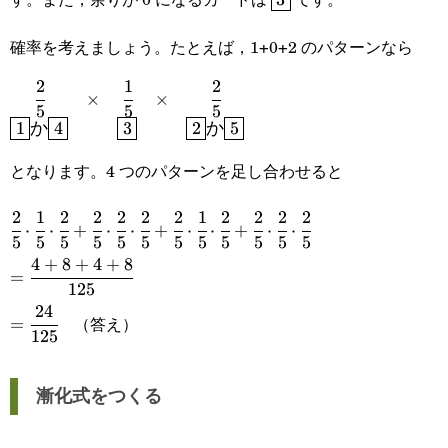
確率を考えましょう。たとえば，1+0+2 のパターンなら
2
1
2
\begin{matrix}\cfrac{2}{5}&\times&\cfrac{1}{5}&\t
×
×
5
5
5
1
4
3
2
5
{5}\\\boxed{1}\textsf{か}\boxed{4}&&\boxed{3}&&
か
か
となります。4 つのパターンを足し合わせると
2
1
2
2
2
2
2
1
2
2
2
2
\cfrac{2}
⋅
⋅
+
⋅
⋅
+
⋅
⋅
+
⋅
⋅
5
5
5
5
5
5
5
5
5
5
5
5
{5}\cdot\cfrac{1}
4
+
8
+
4
+
8
=\cfrac{4+8+4+8}
=
{5}\cdot\cfrac{2}
125
{125}
24
=\cfrac{24}
（答え）
{5}+\cfrac{2}
=
125
{125}
{5}\cdot\cfrac{2}
{5}\cdot\cfrac{2}
漸化式をつくる
{5}+\cfrac{2}