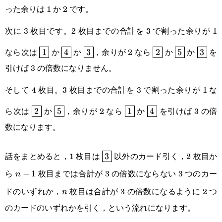
った余りは 1 か 2 です。
次に 3 枚目です。2 枚目までの合計を 3 で割った余りが 1
\boxed{1}
\boxed{4}
\boxed{3}
\boxed{2}
\boxed{5}
\boxe
なら次は
か
か
，余りが 2 なら
か
か
を
1
4
3
2
5
3
引けば 3 の倍数になりません。
そして 4 枚目。3 枚目までの合計を 3 で割った余りが 1 な
\boxed{2}
\boxed{5}
\boxed{1}
\boxed{4}
ら次は
か
，余りが 2 なら
か
を引けば 3 の倍
2
5
1
4
数になります。
\boxed{3}
話をまとめると，1 枚目は
以外のカード引く，2 枚目か
3
ら
枚目までは合計が 3 の倍数にならない 3 つのカー
n-
−
1
n
ドのいずれか，
枚目は合計が 3 の倍数になるように 2 つ
1
n
n
のカードのいずれかを引く，という流れになります。