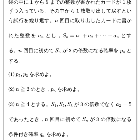
袋の中に 1 から 5 までの整数が書かれたカードが 1 枚
ずつ入っている。その中から 1 枚取り出して戻すとい
う試行を繰り返す。
回目に取り出したカードに書か
n
n
a_n
S_n=a_1+a_2+\cdots+a_n
れた整数を
とし，
とす
=
+
+
⋯
+
a
S
a
a
a
1
2
n
n
n
n
S_n
p_n
る。
回目に初めて
が 3 の倍数になる確率を
と
n
S
p
n
n
する。
p_2,p_3
(1)
を求めよ。
,
p
p
2
3
n\geqq2
p_n
(2)
≧
のとき，
を求めよ。
2
n
p
n
n\geqq4
S_1,S_2,S_3
a_3=5
(3)
≧
とする。
が 3 の倍数でなく
4
,
,
=
5
n
S
S
S
a
1
2
3
3
n
S_n
であったとき，
回目に初めて
が 3 の倍数になる
n
S
n
q_n
条件付き確率
を求めよ。
q
n