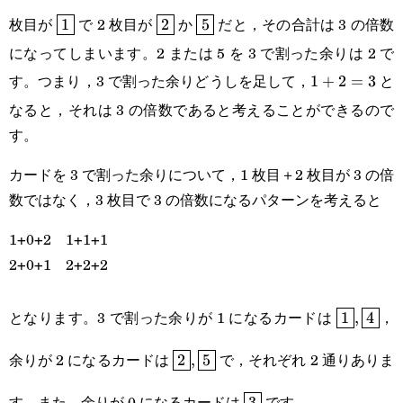
\boxed{1}
\boxed{2}
\boxed{5}
枚目が
で 2 枚目が
か
だと，その合計は 3 の倍数
1
2
5
になってしまいます。2 または 5 を 3 で割った余りは 2 で
す。つまり，3 で割った余りどうしを足して，
と
1+2=3
1
+
2
=
3
なると，それは 3 の倍数であると考えることができるので
す。
カードを 3 で割った余りについて，1 枚目＋2 枚目が 3 の倍
数ではなく，3 枚目で 3 の倍数になるパターンを考えると
1+0+2 1+1+1
2+0+1 2+2+2
\boxed{1
となります。3 で割った余りが 1 になるカードは
，
1
,
4
\boxed{2},\boxed{5}
余りが 2 になるカードは
で，それぞれ 2 通りありま
2
,
5
\boxed{3}
す。また，余りが 0 になるカードは
です。
3