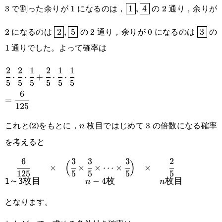
\boxed{1},\boxed{4}
3 で割った余りが 1 になるのは，
の 2 通り，余りが
1
,
4
\boxed{2},\boxed{5}
\boxe
2 になるのは
の 2 通り，余りが 0 になるのは
の
2
,
5
3
1 通りでした。よって確率は
2
2
1
2
1
1
\cfrac{2}
⋅
⋅
+
⋅
⋅
5
5
5
5
5
5
{5}\cdot\cfrac{2}
6
=\cfrac{6}
=
{5}\cdot\cfrac{1}
125
{125}
{5}+\cfrac{2}
これと(2)をもとに，
枚目ではじめて 3 の倍数になる確率
n
n
{5}\cdot\cfrac{1}
を考えると
{5}\cdot\cfrac{1}
6
3
3
3
2
(
)
\begin{matrix}\cfrac{6}
×
×
×
⋯
×
×
125
5
5
5
5
{5}
−
4
1
～
3
枚目
n
枚
n
枚目
{125}&\times&\Big(\cfrac{3}
{5}\times\cfrac{3}
となります。
{5}\times\cdots\times\cfrac{3}