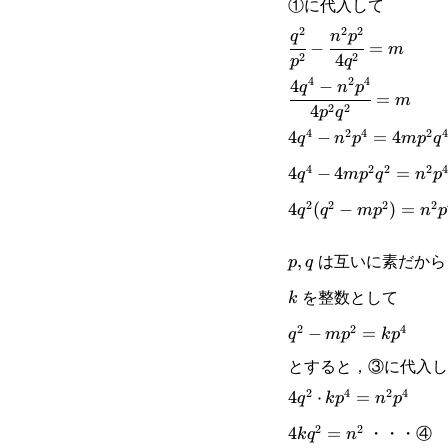
①に代入して
{4q^2}
2
2
2
\cfrac{q^2}
q
n
p
−
=
m
2
2
4
p
q
{p^2}-
4
2
4
4
−
\cfrac{4q^4-
q
n
p
=
m
\cfrac{n^2p^2}
2
2
4
p
q
n^2p^4}
4
2
4
2
4
4q^4-
4
−
=
4
q
n
p
m
p
q
{4q^2}=m
{4p^2q^2}=m
4
2
2
2
4
n^2p^4=4mp^2q^4
4q^4-
4
−
4
=
q
m
p
q
n
p
2
2
2
2
4mp^2q^2=n^2p^4
4q^2(q^2-
4
(
−
)
=
q
q
m
p
n
p
mp^2)=n^2p^4
は互いに素だから
p,q
,
p
q
を整数として
k
k
2
2
4
q^2-
−
=
q
m
p
k
p
とすると，③に代入し
mp^2=kp^4
2
4
2
4
4q^2\cdot
4
⋅
=
q
k
p
n
p
・・・④
2
2
kp^4=n^2p^4
4kq^2=n^2
4
=
k
q
n