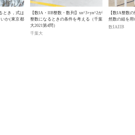
るとき，式は
【数IA・IIB整数・数列】xn^3+yn^2が
【数IA整数
いか(東京都
整数になるときの条件を考える（千葉
然数の組を用
大2021第4問）
数IAIIB
千葉大