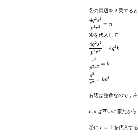
②の両辺を 2 乗する
2
2
4
\cfrac{4q^2s^2}
q
s
=
n
2
2
p
r
{p^2r^2}=n
④を代入して
2
2
4
\cfrac{4q^2s^2}
q
s
2
=
4
q
k
2
2
p
r
{p^2r^2}=4q^2k
2
\cfrac{s^2}
s
=
k
2
2
p
r
{p^2r^2}=k
2
\cfrac{s^2}
s
2
=
k
p
2
r
{r^2}=kp^2
右辺は整数なので，左
は互いに素だから
r,s
,
r
s
①に
を代入す
r=1
=
1
r