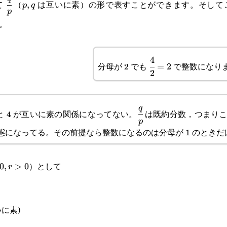
て
（
は互いに素）の形で表すことができます。そして
,
p
q
p
{p}
。
4
\cfrac{4}
分母が 2 でも
で整数になり
=
2
2
{2}=2
\cfrac{q}
q
 と 4 が互いに素の関係になってない。
は既約分数，つまりこ
p
{p}
態になってる。その前提なら整数になるのは分母が 1 のときだ
）として
,r>0
0
,
>
0
r
に素)