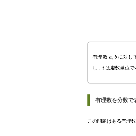
有理数
に対し
a,b
,
a
b
し，
は虚数単位で
i
i
有理数を分数で
この問題はある有理数