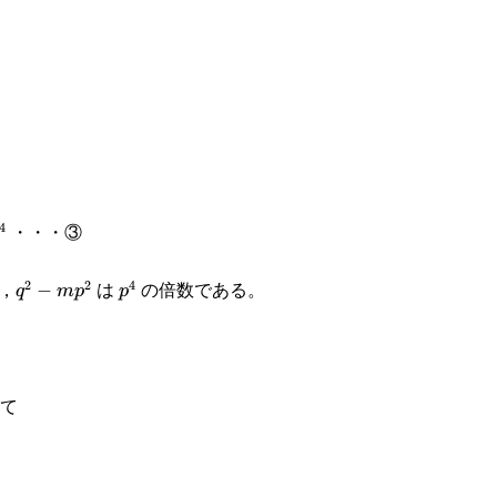
・・・③
4
，
は
の倍数である。
2
2
4
q^2-
−
p^4
q
m
p
p
mp^2
て