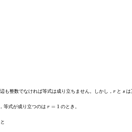
と
辺も整数でなければ等式は成り立ちません。しかし，
と
は
r
s
r
s
，等式が成り立つのは
のとき。
r=1
=
1
r
ると