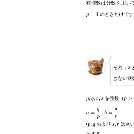
有理数は分数を用い
のときだけです
=
1
p
それ，2
きない状
を整数（
p,q,r,s
,
,
,
p>0
>
p
q
r
s
p
a=\cfrac{q}
b=\cfrac{s}
q
s
，
=
=
a
b
p
r
{p}
{r}
(
および
は互い
p,q
,
s,r
,
p
q
s
r
とする。