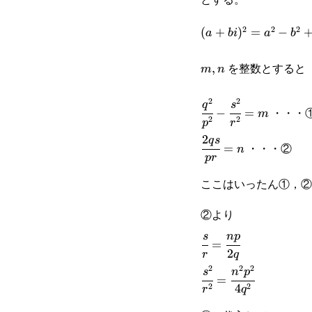
2
2
2
(a+bi)^2=a^2-
(
+
)
=
−
a
bi
a
b
b^2+2abi
を整数とすると
m,n
,
m
n
2
2
\cfrac{q^2}
q
s
・・・
−
=
m
2
2
p
r
{p^2}-
2
\cfrac{2qs}
q
s
・・・②
=
n
\cfrac{s^2}
p
r
{pr}=n
{r^2}=m
ここはいったん①，②
②より
\cfrac{s}
s
n
p
=
2
r
q
{r}=\cfrac{np}
2
2
2
\cfrac{s^2}
s
n
p
=
{2q}
2
2
4
r
q
{r^2}=\cfrac{n^2p