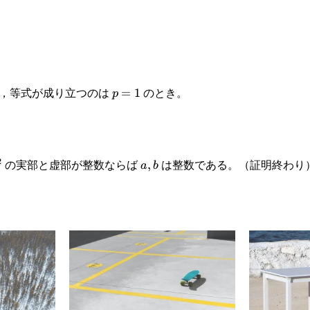
，等式が成り立つのは
のとき。
p=1
=
1
p
の実部と虚部が整数ならば
は整数である。（証明終わり
2
2
a,b
,
a
b