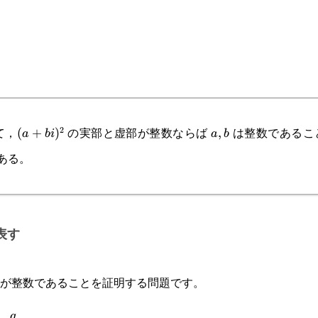
て，
の実部と虚部が整数ならば
は整数であるこ
2
(a+bi)^2
(
+
)
a,b
,
a
bi
a
b
ある。
表す
が整数であることを証明する問題です。
\cfrac{q}
p,q
q