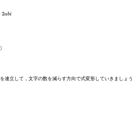
+
2
abi
①
を連立して，文字の数を減らす方向で式変形していきましょう
^2}