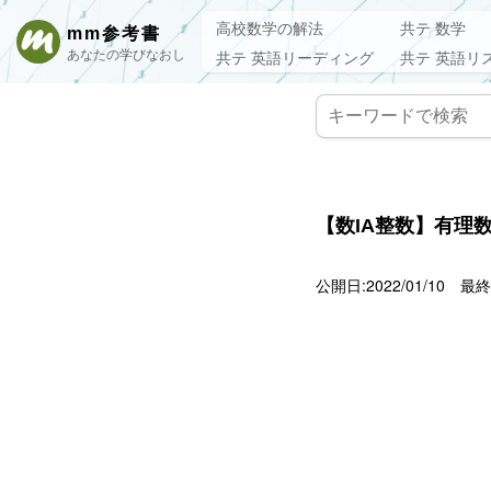
高校数学の解法
共テ 数学
mm参考書
あなたの学びなおし
共テ 英語リーディング
共テ 英語リ
【数IA整数】有理
公開日:2022/01/10
最終更