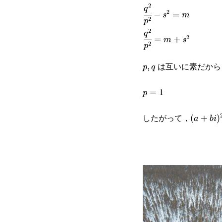
2
\cfrac{q^2}
q
2
−
=
s
m
2
p
{p^2}-
2
\cfrac{q^2}
q
2
=
+
m
s
s^2=m
2
p
{p^2}=m+s^2
は互いに素だから
p,q
,
p
q
p=1
=
1
p
したがって，
(a+bi)^
(
+
)
a
bi