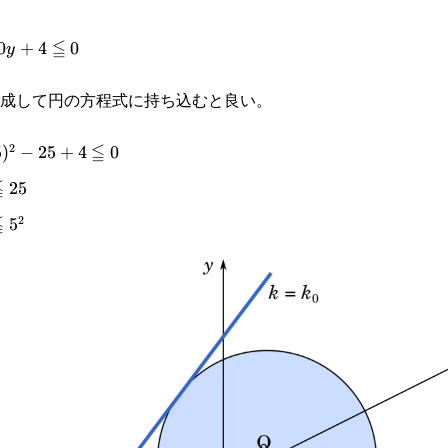
≦
0
+
4
0
y
成して円の方程式に持ち込むと良い。
≦
2
5
)
−
25
+
4
0
≦
25
≦
2
5