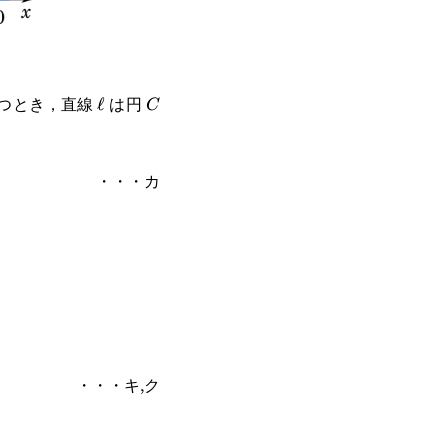
つとき，直線
は円
xtcircled{0}}
\ell
ℓ
C
C
・・・カ
・・・キ,ク