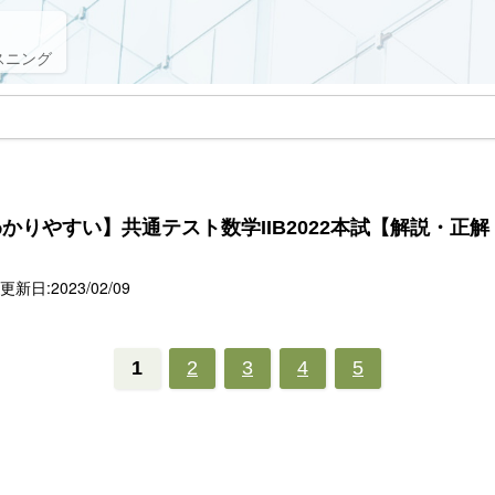
スニング
かりやすい】共通テスト数学IIB2022本試【解説・正
新日:2023/02/09
1
2
3
4
5