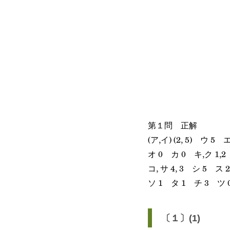
第１問 正解
(ア,イ) (2, 5) ウ 5 エ
オ 0 カ 0 キ,ク 1,2
コ, サ 4, 3 シ 5 ス 
ソ 1 タ 1 チ 3 ツ 
〔１〕(1)