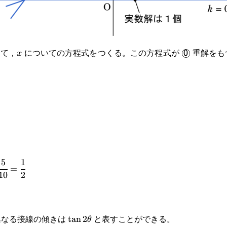
して，
についての方程式をつくる。この方程式が
重解をも
x
\textsf{\te
◯
x
0
5
1
5}
=
10
2
なる接線の傾きは
と表すことができる。
\tan2\theta
t
a
n
2
θ