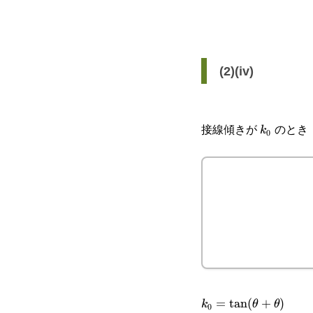
(2)(iv)
k_0
接線傾きが
のとき
k
0
k_0=\tan(\theta+\
=
t
a
n
(
+
)
k
θ
θ
0