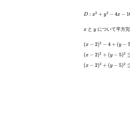
2
2
D:x^2+y^2-
:
+
−
4
−
1
D
x
y
x
4x-
と
について平方完
x
y
x
y
10y+4\leqq0
2
(x-2)^2-4+
(
−
2
)
−
4
+
(
−
x
y
2
2
(y-5)^2-
(x-2)^2+(y-
(
−
2
)
+
(
−
5
)
x
y
25+4\leqq0
2
2
5)^2\leqq25
(x-2)^2+(y-
(
−
2
)
+
(
−
5
)
x
y
5)^2\leqq5^2