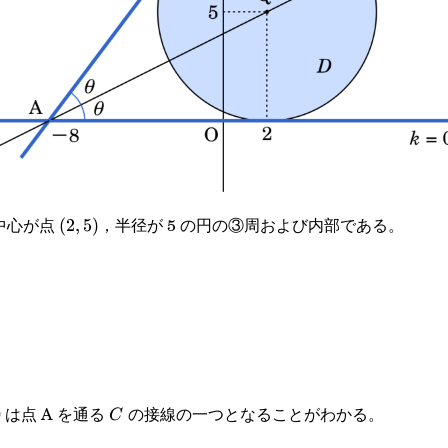
中心が点
，半径が 5 の円の③周および内部である。
(2,5)
(
2
,
5
)
は点 A を通る
の接線の一つとなることがわかる。
0
C
C