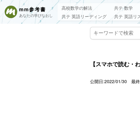
高校数学の解法
共テ 数学
mm参考書
あなたの学びなおし
共テ 英語リーディング
共テ 英語リ
【スマホで読む・わ
公開日:2022/01/30
最終更