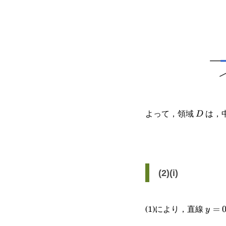
よって，領域
は，
D
D
(2)(i)
(1)により，直線
y=0
=
y