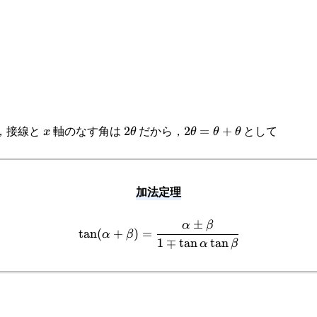
x
2\theta
2\theta=\theta+\theta
，接線と
軸のなす角は
だから，
として
2
2
=
+
x
θ
θ
θ
θ
加法定理
±
\tan(\alpha+\beta)=\cfrac{\alpha\pm\b
α
β
t
a
n
(
+
)
=
α
β
1
∓
t
a
n
t
a
n
α
β
{1\mp\tan\alpha\tan\beta}
theta)