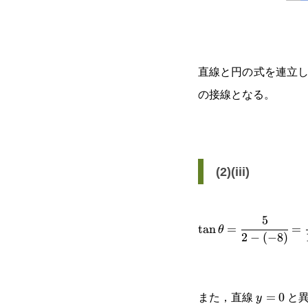
直線と円の式を連立
の接線となる。
(2)(iii)
5
\tan\theta=\cfrac{
t
a
n
=
=
θ
2
−
(
−
8
)
{2-(-8)}=\cfrac{5}
{10}=\cfrac{1}{2}
また，直線
と異
y=0
=
0
y