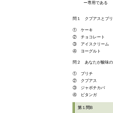
ー専用である
問１ クプアスとブリ
① ケーキ
② チョコレート
③ アイスクリーム
④ ヨーグルト
問２ あなたが酸味の
① ブリチ
② クプアス
③ ジャボチカバ
④ ピタンガ
第１問B