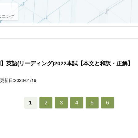
スニング
】英語(リーディング)2022本試【本文と和訳・正解】
新日:2023/01/19
1
2
3
4
5
6