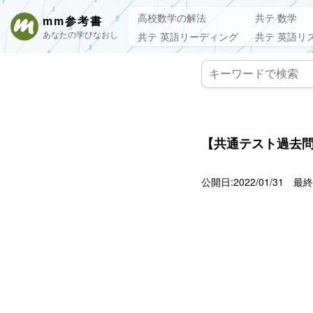
高校数学の解法
共テ 数学
mm参考書
あなたの学びなおし
共テ 英語リーディング
共テ 英語リ
【共通テスト過去問
公開日:2022/01/31
最終更