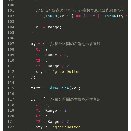
//始点と終点のどちらかが実数であれば直線をひく
if
(
isNaN
(
xy
.
Y1
)
==
false
||
isNaN
(
xy
.
Y2
        x 
+=
 range
;
}
      xy 
=
{
//積分区間の左端を示す直線
X1
:
 a
,
Y1
:
 Range 
/
2
,
X2
:
 a
,
Y2
:
-
Range 
/
2
,
        style
:
'greenDotted'
}
;
      text 
+=
drawLine
(
xy
)
;
      xy 
=
{
//積分区間の右端を示す直線
X1
:
 b
,
Y1
:
 Range 
/
2
,
X2
:
 b
,
Y2
:
-
Range 
/
2
,
        style
:
'greenDotted'