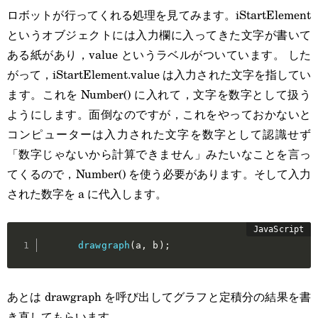
ロボットが行ってくれる処理を見てみます。iStartElement
というオブジェクトには入力欄に入ってきた文字が書いて
ある紙があり，value というラベルがついています。 した
がって，iStartElement.value は入力された文字を指してい
ます。これを Number() に入れて，文字を数字として扱う
ようにします。面倒なのですが，これをやっておかないと
コンピューターは入力された文字を数字として認識せず
「数字じゃないから計算できません」みたいなことを言っ
てくるので，Number() を使う必要があります。そして入力
された数字を a に代入します。
drawgraph
(
a
,
 b
)
;
あとは drawgraph を呼び出してグラフと定積分の結果を書
き直してもらいます。