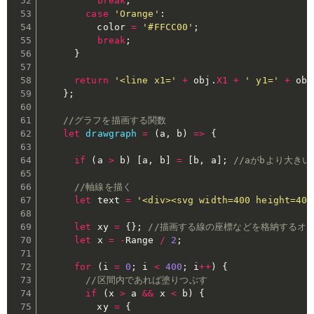
break
;
case
'Orange'
:
          color 
=
'#FFCC00'
;
break
;
}
return
'<line x1='
+
 obj
.
X1
+
' y1='
+
 obj
}
;
//グラフを描画する関数
let
drawgraph
=
(
a
,
 b
)
=>
{
if
(
a 
>
 b
)
[
a
,
 b
]
=
[
b
,
 a
]
;
//aがbより大き
//軸線を描く
let
 text 
=
'<div><svg width=400 height=400
let
 xy 
=
{
}
;
//描画する線の座標などを格納するオ
let
 x 
=
-
Range 
/
2
;
for
(
i 
=
0
;
 i 
<
400
;
 i
++
)
{
//区間内であれば塗りつぶす
if
(
x 
>
 a 
&&
 x 
<
 b
)
{
          xy 
=
{