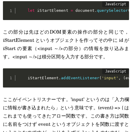
let
 iStartElement 
=
 document
.
querySelector
(
この部分は先ほどのDOM要素の操作の部分と同じで，
iStartElement というオブジェクトを作ってその中に id が
iStart の要素（<input ～/>の部分）の情報を放り込みま
す。<input ～/>は積分区間を入力する部分です。
    iStartElement
.
addEventListener
(
'input'
,
(
ev
ここがイベントリスナーです。’input’ というのは「入力欄
に情報が書き込まれたら」という意味です。(event) => { は
これまでも使ってきたアロー関数です。この書き方は関数
に名前をつけず event というオブジェクトを関数に渡すと