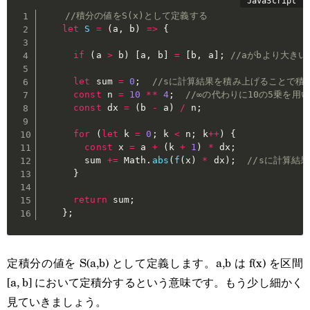
//積分の値をS(x)として定義する
let
S
=
(
a
,
 b
)
=>
{
if
(
a 
>
 b
)
[
a
,
 b
]
=
[
b
,
 a
]
;
//aがbより大き
let
 sum 
=
0
;
//sに計算結果を積み上げることで積
const
 n 
=
10
**
4
;
//∞の代わりに10の5乗を用
const
 dx 
=
(
b 
-
 a
)
/
 n
;
for
(
let
 k 
=
0
;
 k 
<
 n
;
 k
++
)
{
const
 x 
=
 a 
+
(
k 
+
1
)
*
 dx
;
        sum 
+=
 Math
.
abs
(
f
(
x
)
*
 dx
)
;
//sに計算結
}
return
 sum
;
}
;
定積分の値を S(a,b) として定義します。a,b は f(x) を区間
[a, b] において定積分するという意味です。もう少し細かく
見ていきましょう。