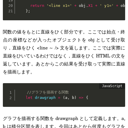
return
'<line x1='
+
 obj
.
X1
+
' y1='
+
 obj
}
;
関数の値をもとに直線をひく部分です。ここでは始点・終
点の座標などが入ったオブジェクトを obj として受け取
り，直線をひく <line ～ /> 文を返します。ここでは実際に
直線をひいているわけではなく，直線をひく HTML の文を
返しています。あとからこの結果を受け取って実際に直線
を描画します。
//グラフを描画する関数
let
drawgraph
=
(
a
,
 b
)
=>
{
グラフを描画する関数を drawgraph として定義します。a,
b は積分区間を表します。今回はあとから何度もグラフを