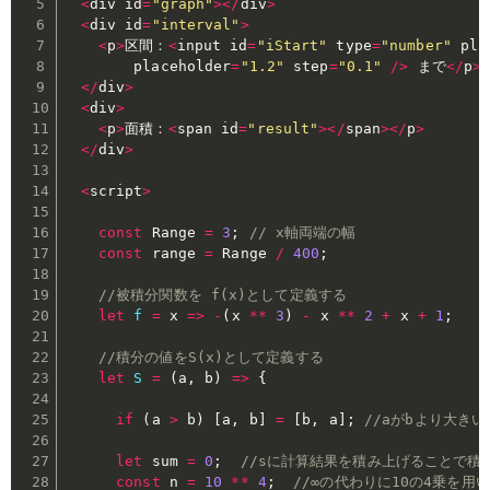
<
div id
=
"graph"
>
<
/
div
>
<
div id
=
"interval"
>
<
p
>
区間：
<
input id
=
"iStart"
 type
=
"number"
 pla
        placeholder
=
"1.2"
 step
=
"0.1"
/
>
 まで
<
/
p
>
<
/
div
>
<
div
>
<
p
>
面積：
<
span id
=
"result"
>
<
/
span
>
<
/
p
>
<
/
div
>
<
script
>
const
 Range 
=
3
;
// x軸両端の幅
const
 range 
=
 Range 
/
400
;
//被積分関数を f(x)として定義する
let
f
=
x
=>
-
(
x 
**
3
)
-
 x 
**
2
+
 x 
+
1
;
//積分の値をS(x)として定義する
let
S
=
(
a
,
 b
)
=>
{
if
(
a 
>
 b
)
[
a
,
 b
]
=
[
b
,
 a
]
;
//aがbより大き
let
 sum 
=
0
;
//sに計算結果を積み上げることで積
const
 n 
=
10
**
4
;
//∞の代わりに10の4乗を用