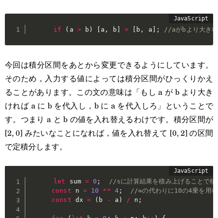
if
(
a 
>
 b
)
[
a
,
 b
]
=
[
b
,
 a
]
;
//aがbより大き
今回は積分区間をあとから変更できるようにしています。
そのため，入力する値によっては積分区間がひっくりかえ
ることがあります。この文の意味は「もし a が b より大き
ければ a に b を代入し，b に a を代入しろ」ということで
す。つまり a と b の値を入れ替えるわけです。積分区間が
[2, 0] みたいなことになれば，値を入れ替えて [0, 2] の区間
で定積分します。
let
 sum 
=
0
;
//sに計算結果を積み上げることで
const
 n 
=
10
**
4
;
//∞の代わりに10の4乗を用
const
 dx 
=
(
b 
-
 a
)
/
 n
;