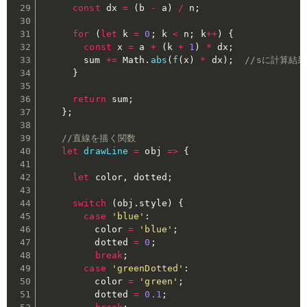
const
 dx 
=
(
b 
-
 a
)
/
 n
;
for
(
let
 k 
=
0
;
 k 
<
 n
;
 k
++
)
{
const
 x 
=
 a 
+
(
k 
+
1
)
*
 dx
;
        sum 
+=
 Math
.
abs
(
f
(
x
)
*
 dx
)
;
//sに計算結
}
return
 sum
;
}
;
//直線を描く関数
let
drawLine
=
obj
=>
{
let
 color
,
 dotted
;
switch
(
obj
.
style
)
{
case
'blue'
:
          color 
=
'blue'
;
          dotted 
=
0
;
break
;
case
'greenDotted'
:
          color 
=
'green'
;
          dotted 
=
0.1
;