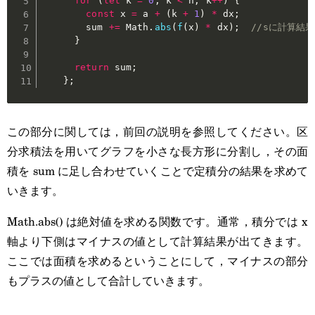
for
(
let
 k 
=
0
;
 k 
<
 n
;
 k
++
)
{
const
 x 
=
 a 
+
(
k 
+
1
)
*
 dx
;
        sum 
+=
 Math
.
abs
(
f
(
x
)
*
 dx
)
;
//sに計算結
}
return
 sum
;
}
;
この部分に関しては，前回の説明を参照してください。区
分求積法を用いてグラフを小さな長方形に分割し，その面
積を sum に足し合わせていくことで定積分の結果を求めて
いきます。
Math.abs() は絶対値を求める関数です。通常，積分では x
軸より下側はマイナスの値として計算結果が出てきます。
ここでは面積を求めるということにして，マイナスの部分
もプラスの値として合計していきます。