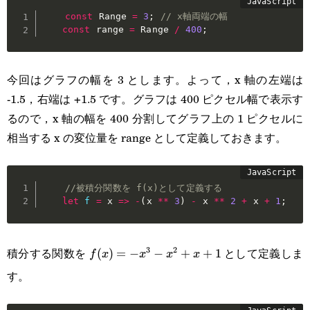
const
 Range 
=
3
;
// x軸両端の幅
const
 range 
=
 Range 
/
400
;
今回はグラフの幅を 3 とします。よって，x 軸の左端は
-1.5，右端は +1.5 です。グラフは 400 ピクセル幅で表示す
るので，x 軸の幅を 400 分割してグラフ上の 1 ピクセルに
相当する x の変位量を range として定義しておきます。
//被積分関数を f(x)として定義する
let
f
=
x
=>
-
(
x 
**
3
)
-
 x 
**
2
+
 x 
+
1
;
積分する関数を
として定義しま
3
2
f(x)=-
(
)
=
−
−
+
+
1
f
x
x
x
x
す。
x^3-
x^2+x+1