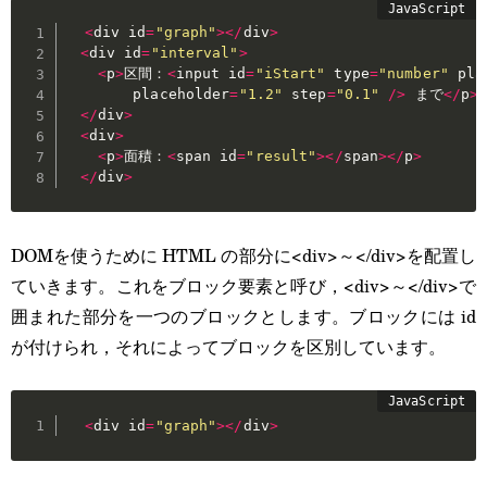
<
div id
=
"graph"
>
<
/
div
>
<
div id
=
"interval"
>
<
p
>
区間：
<
input id
=
"iStart"
 type
=
"number"
 pla
        placeholder
=
"1.2"
 step
=
"0.1"
/
>
 まで
<
/
p
>
<
/
div
>
<
div
>
<
p
>
面積：
<
span id
=
"result"
>
<
/
span
>
<
/
p
>
<
/
div
>
DOMを使うために HTML の部分に<div>～</div>を配置し
ていきます。これをブロック要素と呼び，<div>～</div>で
囲まれた部分を一つのブロックとします。ブロックには id
が付けられ，それによってブロックを区別しています。
<
div id
=
"graph"
>
<
/
div
>