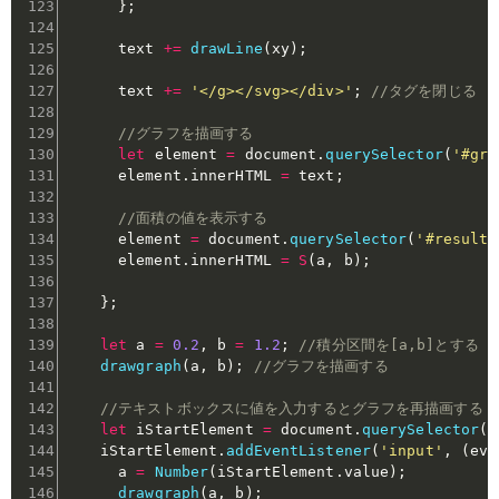
}
;
      text 
+=
drawLine
(
xy
)
;
      text 
+=
'</g></svg></div>'
;
//タグを閉じる
//グラフを描画する
let
 element 
=
 document
.
querySelector
(
'#gra
      element
.
innerHTML 
=
 text
;
//面積の値を表示する
      element 
=
 document
.
querySelector
(
'#result'
      element
.
innerHTML 
=
S
(
a
,
 b
)
;
}
;
let
 a 
=
0.2
,
 b 
=
1.2
;
//積分区間を[a,b]とする
drawgraph
(
a
,
 b
)
;
//グラフを描画する
//テキストボックスに値を入力するとグラフを再描画する
let
 iStartElement 
=
 document
.
querySelector
(
'
    iStartElement
.
addEventListener
(
'input'
,
(
eve
      a 
=
Number
(
iStartElement
.
value
)
;
drawgraph
(
a
,
 b
)
;