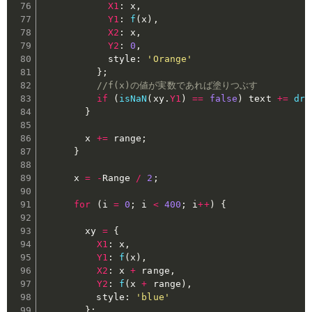
X1
:
 x
,
Y1
:
f
(
x
)
,
X2
:
 x
,
Y2
:
0
,
            style
:
'Orange'
}
;
//f(x)の値が実数であれば塗りつぶす
if
(
isNaN
(
xy
.
Y1
)
==
false
)
 text 
+=
dra
}
        x 
+=
 range
;
}
      x 
=
-
Range 
/
2
;
for
(
i 
=
0
;
 i 
<
400
;
 i
++
)
{
        xy 
=
{
X1
:
 x
,
Y1
:
f
(
x
)
,
X2
:
 x 
+
 range
,
Y2
:
f
(
x 
+
 range
)
,
          style
:
'blue'
}
;