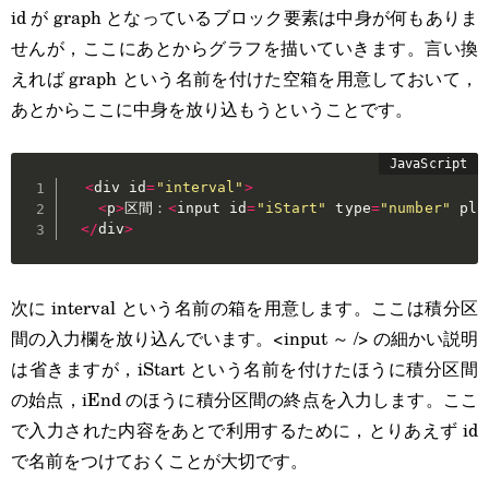
id が graph となっているブロック要素は中身が何もありま
せんが，ここにあとからグラフを描いていきます。言い換
えれば graph という名前を付けた空箱を用意しておいて，
あとからここに中身を放り込もうということです。
<
div id
=
"interval"
>
<
p
>
区間：
<
input id
=
"iStart"
 type
=
"number"
 pla
<
/
div
>
次に interval という名前の箱を用意します。ここは積分区
間の入力欄を放り込んでいます。<input ～ /> の細かい説明
は省きますが，iStart という名前を付けたほうに積分区間
の始点，iEnd のほうに積分区間の終点を入力します。ここ
で入力された内容をあとで利用するために，とりあえず id
で名前をつけておくことが大切です。