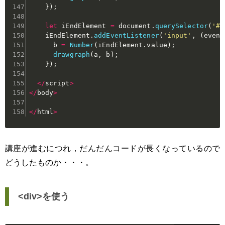
}
)
;
let
 iEndElement 
=
 document
.
querySelector
(
'#i
    iEndElement
.
addEventListener
(
'input'
,
(
event
      b 
=
Number
(
iEndElement
.
value
)
;
drawgraph
(
a
,
 b
)
;
}
)
;
<
/
script
>
<
/
body
>
<
/
html
>
講座が進むにつれ，だんだんコードが長くなっているので
どうしたものか・・・。
<div>を使う