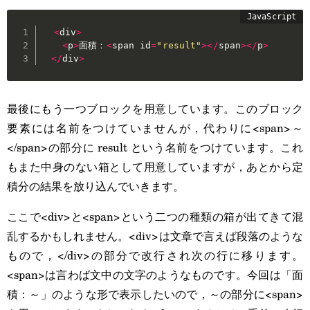
<
div
>
<
p
>
面積：
<
span id
=
"result"
>
<
/
span
>
<
/
p
>
<
/
div
>
最後にもう一つブロックを用意しています。このブロック
要素には名前をつけていませんが，代わりに<span>～
</span>の部分に result という名前をつけています。これ
もまた中身のない箱として用意していますが，あとから定
積分の結果を放り込んでいきます。
ここで<div>と<span>という二つの種類の箱が出てきて混
乱するかもしれません。<div>は文章で言えば段落のような
もので，</div>の部分で改行され次の行に移ります。
<span>は言わば文中の文字のようなものです。今回は「面
積：～」のような形で表示したいので，～の部分に<span>