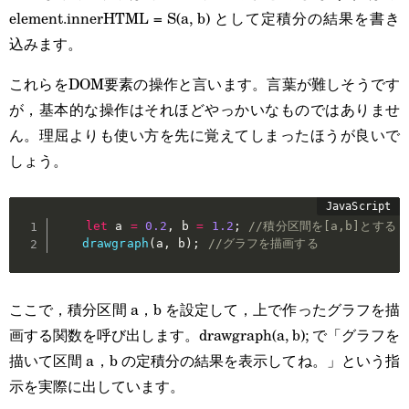
element.innerHTML = S(a, b) として定積分の結果を書き
込みます。
これらをDOM要素の操作と言います。言葉が難しそうです
が，基本的な操作はそれほどやっかいなものではありませ
ん。理屈よりも使い方を先に覚えてしまったほうが良いで
しょう。
let
 a 
=
0.2
,
 b 
=
1.2
;
//積分区間を[a,b]とする
drawgraph
(
a
,
 b
)
;
//グラフを描画する
ここで，積分区間 a，b を設定して，上で作ったグラフを描
画する関数を呼び出します。drawgraph(a, b); で「グラフを
描いて区間 a，b の定積分の結果を表示してね。」という指
示を実際に出しています。