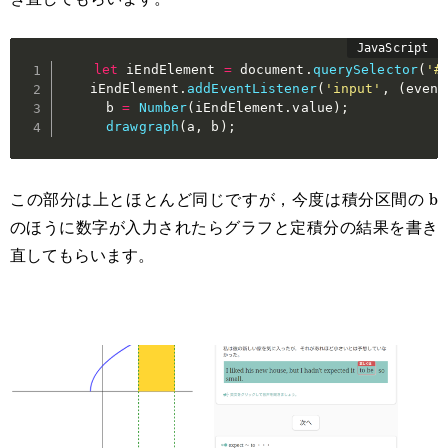
let
 iEndElement 
=
 document
.
querySelector
(
'#
    iEndElement
.
addEventListener
(
'input'
,
(
event
      b 
=
Number
(
iEndElement
.
value
)
;
drawgraph
(
a
,
 b
)
;
この部分は上とほとんど同じですが，今度は積分区間の b
のほうに数字が入力されたらグラフと定積分の結果を書き
直してもらいます。