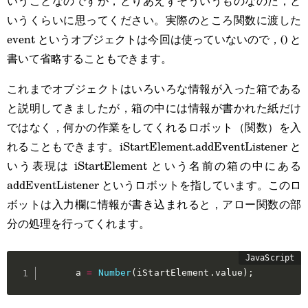
いうことなのですが，とりあえずそういうものなのだ，と
いうくらいに思ってください。実際のところ関数に渡した
event というオブジェクトは今回は使っていないので，() と
書いて省略することもできます。
これまでオブジェクトはいろいろな情報が入った箱である
と説明してきましたが，箱の中には情報が書かれた紙だけ
ではなく，何かの作業をしてくれるロボット（関数）を入
れることもできます。iStartElement.addEventListener と
いう表現は iStartElement という名前の箱の中にある
addEventListener というロボットを指しています。このロ
ボットは入力欄に情報が書き込まれると，アロー関数の部
分の処理を行ってくれます。
      a 
=
Number
(
iStartElement
.
value
)
;