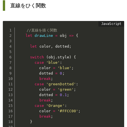
直線をひく関数
//直線を描く関数
let
drawLine
=
obj
=>
{
let
 color
,
 dotted
;
switch
(
obj
.
style
)
{
case
'blue'
:
          color 
=
'blue'
;
          dotted 
=
0
;
break
;
case
'greenDotted'
:
          color 
=
'green'
;
          dotted 
=
0.1
;
break
;
case
'Orange'
:
          color 
=
'#FFCC00'
;
break
;
}