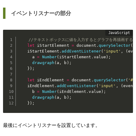
イベントリスナーの部分
//テキストボックスに値を入力するとグラフを再描画する
let
 iStartElement 
=
 document
.
querySelector
(
'
    iStartElement
.
addEventListener
(
'input'
,
(
eve
      a 
=
Number
(
iStartElement
.
value
)
;
drawgraph
(
a
,
 b
)
;
}
)
;
let
 iEndElement 
=
 document
.
querySelector
(
'#i
    iEndElement
.
addEventListener
(
'input'
,
(
event
      b 
=
Number
(
iEndElement
.
value
)
;
drawgraph
(
a
,
 b
)
;
}
)
;
最後にイベントリスナーを設置しています。