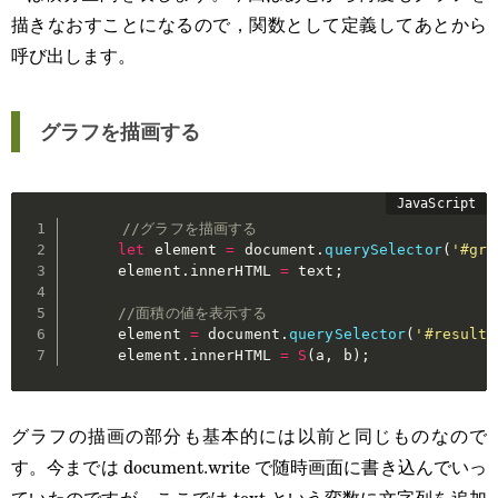
描きなおすことになるので，関数として定義してあとから
呼び出します。
グラフを描画する
//グラフを描画する
let
 element 
=
 document
.
querySelector
(
'#gra
      element
.
innerHTML 
=
 text
;
//面積の値を表示する
      element 
=
 document
.
querySelector
(
'#result'
      element
.
innerHTML 
=
S
(
a
,
 b
)
;
グラフの描画の部分も基本的には以前と同じものなので
す。今までは document.write で随時画面に書き込んでいっ
ていたのですが，ここでは text という変数に文字列を追加