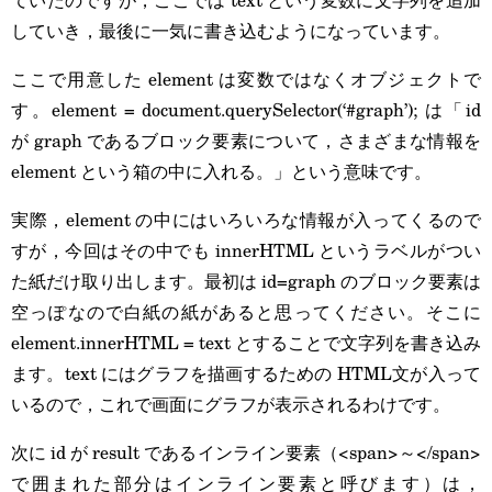
していき，最後に一気に書き込むようになっています。
ここで用意した element は変数ではなくオブジェクトで
す。element = document.querySelector(‘#graph’); は「id
が graph であるブロック要素について，さまざまな情報を
element という箱の中に入れる。」という意味です。
実際，element の中にはいろいろな情報が入ってくるので
すが，今回はその中でも innerHTML というラベルがつい
た紙だけ取り出します。最初は id=graph のブロック要素は
空っぽなので白紙の紙があると思ってください。そこに
element.innerHTML = text とすることで文字列を書き込み
ます。text にはグラフを描画するための HTML文が入って
いるので，これで画面にグラフが表示されるわけです。
次に id が result であるインライン要素（<span>～</span>
で囲まれた部分はインライン要素と呼びます）は，