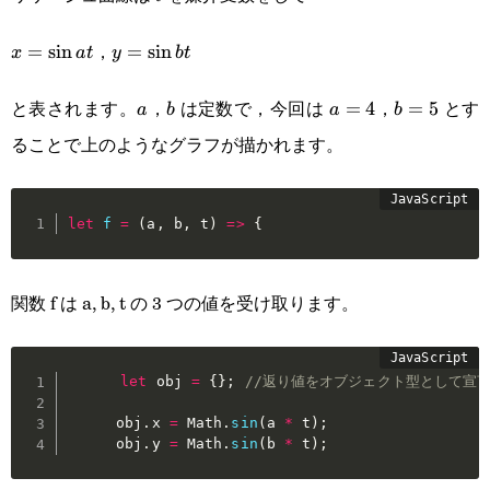
，
x=\sin
=
s
i
n
y=\sin
=
s
i
n
x
a
t
y
b
t
at
bt
と表されます。
，
は定数で，今回は
，
とす
a
b
a=4
=
4
b=5
=
5
a
b
a
b
ることで上のようなグラフが描かれます。
let
f
=
(
a
,
 b
,
 t
)
=>
{
関数 f は a, b, t の 3 つの値を受け取ります。
let
 obj 
=
{
}
;
//返り値をオブジェクト型として宣
      obj
.
x 
=
 Math
.
sin
(
a 
*
 t
)
;
      obj
.
y 
=
 Math
.
sin
(
b 
*
 t
)
;