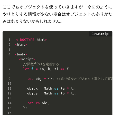
ここでもオブジェクトを使っていきますが，今回のように
やりとりする情報が少ない場合はオブジェクトのありがた
みはあまりないかもしれません。
<
!
DOCTYPE
 html
>
<
html
>
<
body
>
<
script
>
//関数f(x)を定義する
let
f
=
(
a
,
 b
,
 t
)
=>
{
let
 obj 
=
{
}
;
//返り値をオブジェクト型として宣言
      obj
.
x 
=
 Math
.
sin
(
a 
*
 t
)
;
      obj
.
y 
=
 Math
.
sin
(
b 
*
 t
)
;
return
 obj
;
}
;