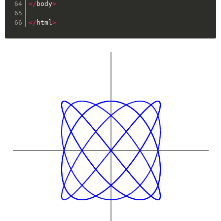
<
/
body
>
<
/
html
>