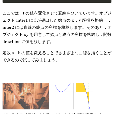
ここでは，t の値を変化させて直線をひいています。オブジ
ェクト inter1 に f が導出した始点の x，y 座標を格納し，
inter2 には直線の終点の座標を格納します。そのあと，オ
ブジェクト xy を用意して始点と終点の座標を格納し，関数
drawLine に値を渡します。
定数 a，b の値を変えることでさまざまな曲線を描くことが
できるので試してみましょう。