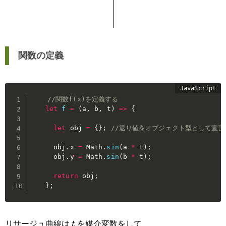
関数の定義
//関数f(x)を定義する
let
f
=
(
a
,
 b
,
 t
)
=>
{
let
 obj 
=
{
}
;
//返り値をオブジェクト型として宣言
      obj
.
x 
=
 Math
.
sin
(
a 
*
 t
)
;
      obj
.
y 
=
 Math
.
sin
(
b 
*
 t
)
;
return
 obj
;
}
;
リサージュ曲線は
を媒介変数をして
t
t