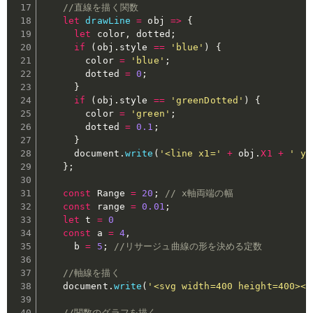
//直線を描く関数
let
drawLine
=
obj
=>
{
let
 color
,
 dotted
;
if
(
obj
.
style 
==
'blue'
)
{
        color 
=
'blue'
;
        dotted 
=
0
;
}
if
(
obj
.
style 
==
'greenDotted'
)
{
        color 
=
'green'
;
        dotted 
=
0.1
;
}
      document
.
write
(
'<line x1='
+
 obj
.
X1
+
' y1
}
;
const
 Range 
=
20
;
// x軸両端の幅
const
 range 
=
0.01
;
let
 t 
=
0
const
 a 
=
4
,
      b 
=
5
;
//リサージュ曲線の形を決める定数
//軸線を描く
    document
.
write
(
'<svg width=400 height=400><l
//関数のグラフを描く