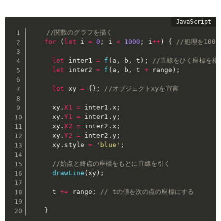
//関数のグラフを描く
for
(
let
 i 
=
0
;
 i 
<
1000
;
 i
++
)
{
//処理を100
let
 inter1 
=
f
(
a
,
 b
,
 t
)
;
//直線をひく座標を格
let
 inter2 
=
f
(
a
,
 b
,
 t 
+
 range
)
;
let
 xy 
=
{
}
;
//オブジェクトxyを宣言
      xy
.
X1
=
 inter1
.
x
;
      xy
.
Y1
=
 inter1
.
y
;
      xy
.
X2
=
 inter2
.
x
;
      xy
.
Y2
=
 inter2
.
y
;
      xy
.
style 
=
'blue'
;
//始点と終点の座標をもとに直線を引く
drawLine
(
xy
)
;
      t 
+=
 range
;
// tの値を次の点の座標にする
}