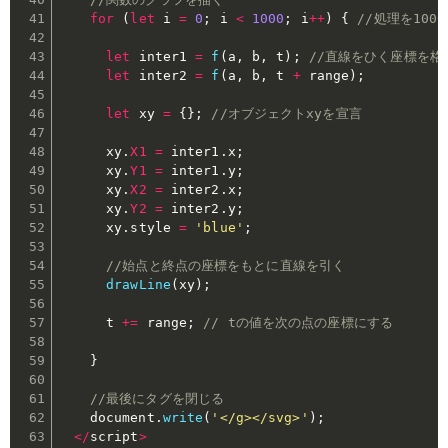
for
(
let
 i 
=
0
;
 i 
<
1000
;
 i
++
)
{
//処理を100
let
 inter1 
=
f
(
a
,
 b
,
 t
)
;
//直線をひく座標を格
let
 inter2 
=
f
(
a
,
 b
,
 t 
+
 range
)
;
let
 xy 
=
{
}
;
//オブジェクトxyを宣言
      xy
.
X1
=
 inter1
.
x
;
      xy
.
Y1
=
 inter1
.
y
;
      xy
.
X2
=
 inter2
.
x
;
      xy
.
Y2
=
 inter2
.
y
;
      xy
.
style 
=
'blue'
;
//始点と終点の座標をもとに直線を引く
drawLine
(
xy
)
;
      t 
+=
 range
;
// tの値を次の点の座標にする
}
//最後にタグを閉じる
    document
.
write
(
'</g></svg>'
)
;
<
/
script
>