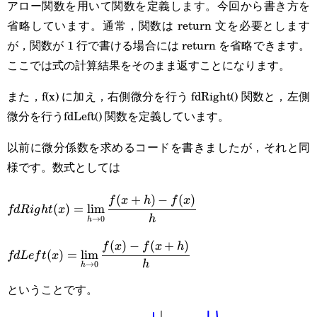
アロー関数を用いて関数を定義します。今回から書き方を
省略しています。通常，関数は return 文を必要とします
が，関数が 1 行で書ける場合には return を省略できます。
ここでは式の計算結果をそのまま返すことになります。
また，f(x) に加え，右側微分を行う fdRight() 関数と，左側
微分を行うfdLeft() 関数を定義しています。
以前に微分係数を求めるコードを書きましたが，それと同
様です。数式としては
(
+
)
−
(
)
\displaystyle
f
x
h
f
x
(
)
=
l
i
m
fd
R
i
g
h
t
x
h
→
0
h
fdRight(x)=\lim_{h\rightarrow0}\cfrac{f(x+h)-
(
)
−
(
+
)
\displaystyle
f
x
f
x
h
f(x)}{h}
(
)
=
l
i
m
fd
L
e
f
t
x
h
→
0
h
fdLeft(x)=\lim_{h\rightarrow0}\cfrac{f(x)-
ということです。
f(x+h)}{h}