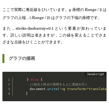
ここで実際に漸近線をひいています。
座標の Range / 2 は
y
y
グラフの上端，(-Range / 2) はグラフの下端の座標です。
また，stroke-dasharray=0.1 という要素が加わっていま
す。詳しい説明は省きますが，この値を変えることでさま
ざまな点線をひくことができます。
グラフの描画
}
else
{
//始点と終点の座標をもとに直線を引く
        document
.
write
(
'<g transform="translate(
}