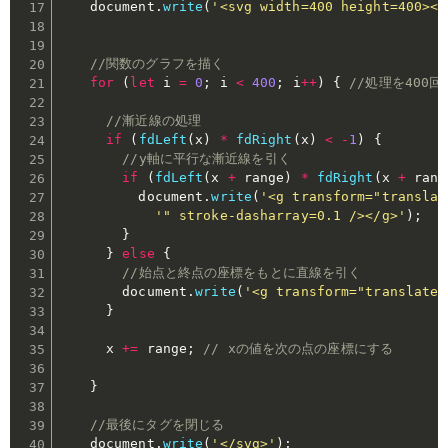
    document
.
write
(
'<svg width=400 height=400><l
//関数のグラフを描く
for
(
let
 i 
=
0
;
 i 
<
400
;
 i
++
)
{
//処理を400
//漸近線の処理
if
(
fdLeft
(
x
)
*
fdRight
(
x
)
<
-
1
)
{
//y軸に平行な漸近線を引く
if
(
fdLeft
(
x 
+
 range
)
*
fdRight
(
x 
+
 rang
          document
.
write
(
'<g transform="translat
'" stroke-dasharray=0.1 /></g>'
)
;
}
}
else
{
//始点と終点の座標をもとに直線を引く
        document
.
write
(
'<g transform="translate(
}
      x 
+=
 range
;
// xの値を次の点の座標にする
}
//最後にタグを閉じる
    document
.
write
(
'</svg>'
)
;