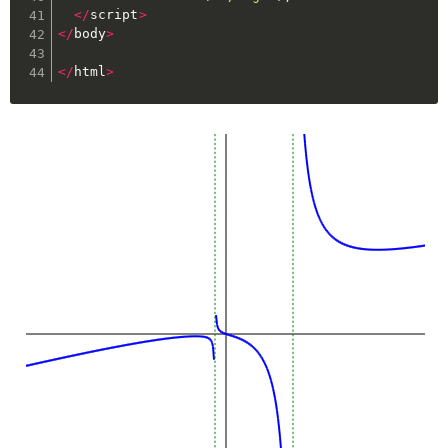
<
/
script
>
<
/
body
>
<
/
html
>