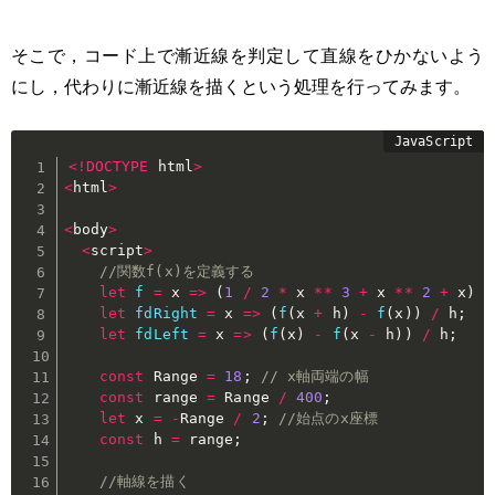
そこで，コード上で漸近線を判定して直線をひかないよう
にし，代わりに漸近線を描くという処理を行ってみます。
<
!
DOCTYPE
 html
>
<
html
>
<
body
>
<
script
>
//関数f(x)を定義する
let
f
=
x
=>
(
1
/
2
*
 x 
**
3
+
 x 
**
2
+
 x
)
/
let
fdRight
=
x
=>
(
f
(
x 
+
 h
)
-
f
(
x
)
)
/
 h
;
let
fdLeft
=
x
=>
(
f
(
x
)
-
f
(
x 
-
 h
)
)
/
 h
;
const
 Range 
=
18
;
// x軸両端の幅
const
 range 
=
 Range 
/
400
;
let
 x 
=
-
Range 
/
2
;
//始点のx座標
const
 h 
=
 range
;
//軸線を描く