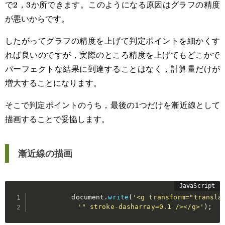
で2，3か所できます。このようになる原因はグラフの精度
が悪いからです。
したがってグラフの精度を上げて判定ポイントを細かくす
れば良いのですが，実際のところ精度を上げてもどこかで
パーフェクトな結果に到達することはなく，計算量だけが
増大することになります。
そこで判定ポイントのうち，最後の1つだけを漸近線として
描画することで妥協します。
漸近線の描画
          document
.
write
(
'<g transform="transla
'" stroke-dasharray=0.1 /></g>'
)
;