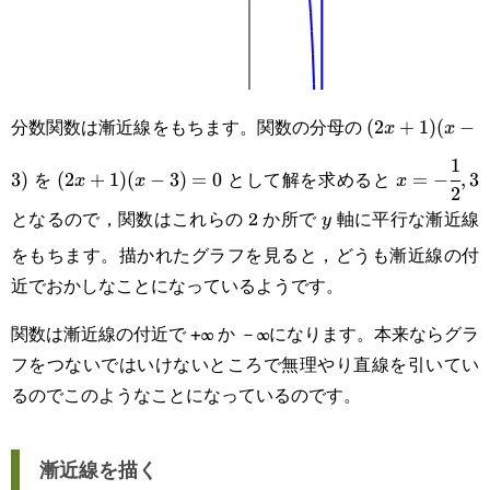
分数関数は漸近線をもちます。関数の分母の
(2x+1)
(
2
+
1
)
(
−
x
x
1
(x-3)
(2x+1)
x=-
を
として解を求めると
3
)
(
2
+
1
)
(
−
3
)
=
0
=
−
,
3
x
x
x
2
(x-
\cfrac{1}
となるので，関数はこれらの 2 か所で
軸に平行な漸近線
y
y
3)=0
{2},3
をもちます。描かれたグラフを見ると，どうも漸近線の付
近でおかしなことになっているようです。
関数は漸近線の付近で +∞ か －∞になります。本来ならグラ
フをつないではいけないところで無理やり直線を引いてい
るのでこのようなことになっているのです。
漸近線を描く