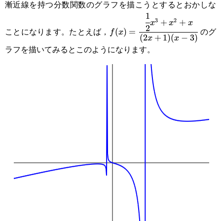
漸近線を持つ分数関数のグラフを描こうとするとおかしな
1
f(x)=\cfrac{\cfrac{1}
3
2
+
+
x
x
x
2
ことになります。たとえば，
のグ
(
)
=
f
x
{2}x^3+x^2+x}
(
2
+
1
)
(
−
3
)
x
x
ラフを描いてみるとこのようになります。
{(2x+1)(x-3)}