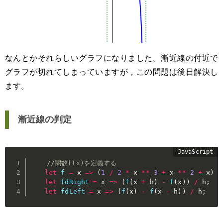
なんとかそれらしいグラフになりました。漸近線の付近で
グラフが切れてしまっていますが，この問題は後日解決し
ます。
漸近線の判定
//関数f(x)を定義する
let
f
=
x
=>
(
1
/
2
*
 x 
**
3
+
 x 
**
2
+
 x
)
/
let
fdRight
=
x
=>
(
f
(
x 
+
 h
)
-
f
(
x
)
)
/
 h
;
let
fdLeft
=
x
=>
(
f
(
x
)
-
f
(
x 
-
 h
)
)
/
 h
;