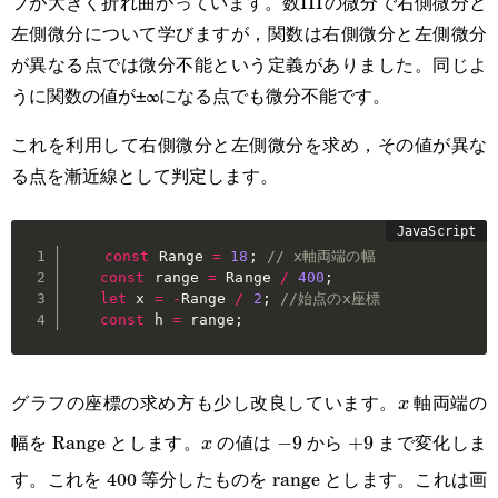
フが大きく折れ曲がっています。数IIIの微分で右側微分と
左側微分について学びますが，関数は右側微分と左側微分
が異なる点では微分不能という定義がありました。同じよ
うに関数の値が±∞になる点でも微分不能です。
これを利用して右側微分と左側微分を求め，その値が異な
る点を漸近線として判定します。
const
 Range 
=
18
;
// x軸両端の幅
const
 range 
=
 Range 
/
400
;
let
 x 
=
-
Range 
/
2
;
//始点のx座標
const
 h 
=
 range
;
グラフの座標の求め方も少し改良しています。
軸両端の
x
x
幅を Range とします。
の値は
から
まで変化しま
x
-9
−
9
+9
+
9
x
す。これを 400 等分したものを range とします。これは画