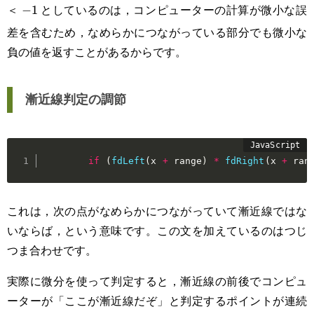
＜
としているのは，コンピューターの計算が微小な誤
-1
−
1
差を含むため，なめらかにつながっている部分でも微小な
負の値を返すことがあるからです。
漸近線判定の調節
if
(
fdLeft
(
x 
+
 range
)
*
fdRight
(
x 
+
 ran
これは，次の点がなめらかにつながっていて漸近線ではな
いならば，という意味です。この文を加えているのはつじ
つま合わせです。
実際に微分を使って判定すると，漸近線の前後でコンピュ
ーターが「ここが漸近線だぞ」と判定するポイントが連続