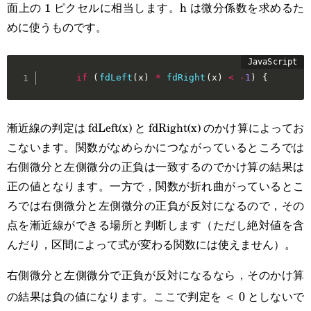
面上の 1 ピクセルに相当します。h は微分係数を求めるた
めに使うものです。
if
(
fdLeft
(
x
)
*
fdRight
(
x
)
<
-
1
)
{
漸近線の判定は fdLeft(x) と fdRight(x) のかけ算によってお
こないます。関数がなめらかにつながっているところでは
右側微分と左側微分の正負は一致するのでかけ算の結果は
正の値となります。一方で，関数が折れ曲がっているとこ
ろでは右側微分と左側微分の正負が反対になるので，その
点を漸近線ができる場所と判断します（ただし絶対値を含
んだり，区間によって式が変わる関数には使えません）。
右側微分と左側微分で正負が反対になるなら，そのかけ算
の結果は負の値になります。ここで判定を ＜
としないで
0
0