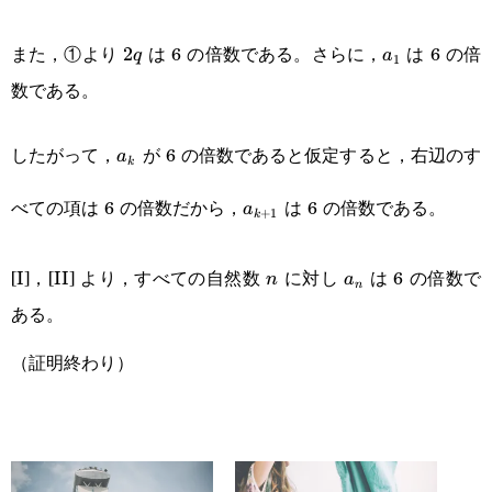
2q
a_1
また，①より
は 6 の倍数である。さらに，
は 6 の倍
2
q
a
1
数である。
a_k
したがって，
が 6 の倍数であると仮定すると，右辺のす
a
k
a_{k+1}
べての項は 6 の倍数だから，
は 6 の倍数である。
a
+
1
k
n
a_n
[I]，[II] より，すべての自然数
に対し
は 6 の倍数で
n
a
n
ある。
（証明終わり）