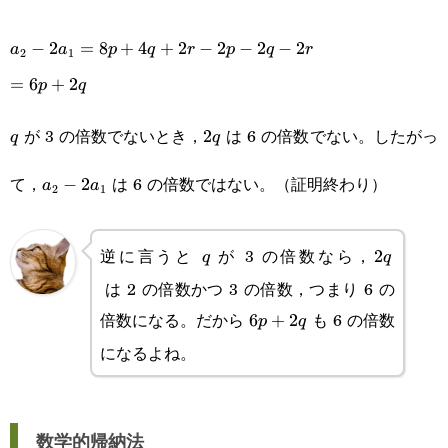
a_2-
−
2
=
8
+
4
+
2
−
2
−
2
−
2
a
a
p
q
r
p
q
r
2
1
2a_1=8p+4q+2r-
=6p+2q
=
6
+
2
p
q
2p-2q-2r
が 3 の倍数でないとき，
は 6 の倍数でない。したがっ
q
2q
2
q
q
a_2-
て，
は 6 の倍数ではない。（証明終わり）
−
2
a
a
2
1
2a_1
逆に言うと
が 3 の倍数なら，
q
2q
2
q
q
は 2 の倍数かつ 3 の倍数，つまり 6 の
倍数になる。だから
も 6 の倍数
6p+2q
6
+
2
p
q
になるよね。
数学的帰納法