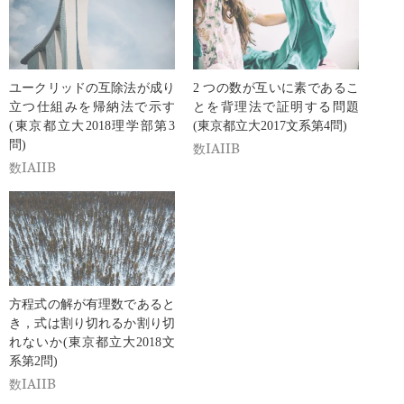
ユークリッドの互除法が成り
2 つの数が互いに素であるこ
立つ仕組みを帰納法で示す
とを背理法で証明する問題
(東京都立大2018理学部第3
(東京都立大2017文系第4問)
問)
数IAIIB
数IAIIB
方程式の解が有理数であると
き，式は割り切れるか割り切
れないか(東京都立大2018文
系第2問)
数IAIIB