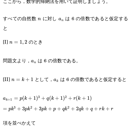
ここから，数学的帰納法を用いて証明しましょう。
n
a_n
すべての自然数
に対し
は 6 の倍数であると仮定する
n
a
n
と
[I]
のとき
n=1,2
=
1
,
2
n
a_n
問題文より，
は 6 の倍数である。
a
n
n=k+1
a_k
[II]
として，
は 6 の倍数であると仮定すると
=
+
1
n
k
a
k
a_{k+1}=p(k+1)^3+q(k+1)^2+r(k+1)
3
2
=
(
+
1
)
+
(
+
1
)
+
(
+
1
)
a
p
k
q
k
r
k
+
1
k
3
2
2
=pk^3+3pk^2+3pk+p+qk^2+2qk+q+rk+r
=
+
3
+
3
+
+
+
2
+
+
+
p
k
p
k
p
k
p
q
k
q
k
q
r
k
r
項を並べかえて