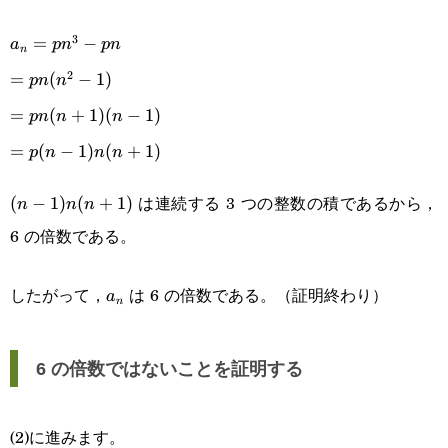
p
a_n=pn^3-
3
=
−
a
p
n
p
n
n
pn
2
=pn(n^2-
=
(
−
1
)
p
n
n
1)
=pn(n+1)
=
(
+
1
)
(
−
1
)
p
n
n
n
(n-1)
=p(n-
=
(
−
1
)
(
+
1
)
p
n
n
n
1)n(n+1)
は連続する 3 つの整数の積であるから，
(n-
(
−
1
)
(
+
1
)
n
n
n
6 の倍数である。
1)n(n+1)
a_n
したがって，
は 6 の倍数である。（証明終わり）
a
n
6 の倍数ではないことを証明する
(2)に進みます。