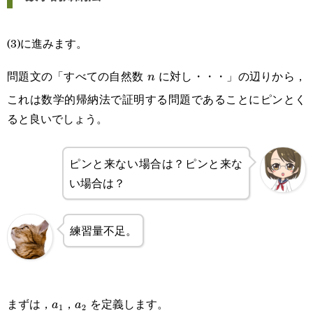
(3)に進みます。
問題文の「すべての自然数
に対し・・・」の辺りから，
n
n
これは数学的帰納法で証明する問題であることにピンとく
ると良いでしょう。
ピンと来ない場合は？ピンと来な
い場合は？
練習量不足。
a_1
a_2
まずは，
，
を定義します。
a
a
1
2