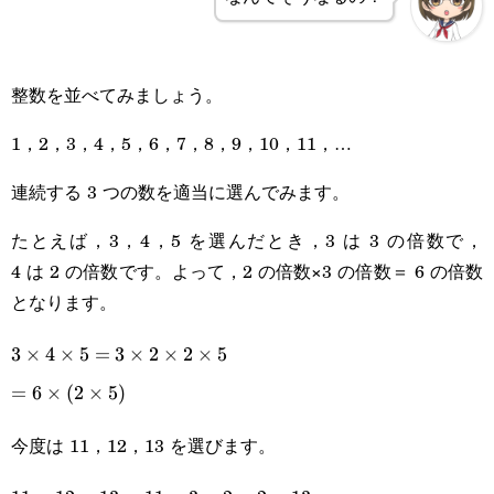
整数を並べてみましょう。
1，2，3，4，5，6，7，8，9，10，11，…
連続する 3 つの数を適当に選んでみます。
たとえば，3，4，5 を選んだとき，3 は 3 の倍数で，
4 は 2 の倍数です。よって，2 の倍数×3 の倍数＝ 6 の倍数
となります。
3\times4\times5=3\times2\times2\times5
3
×
4
×
5
=
3
×
2
×
2
×
5
=6\times(2\times5)
=
6
×
(
2
×
5
)
今度は 11，12，13 を選びます。