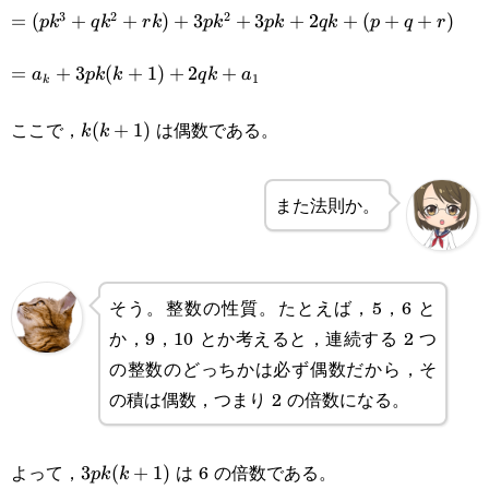
3
2
2
=
=
(
+
+
)
+
3
+
3
+
2
+
(
+
+
)
p
k
q
k
r
k
p
k
p
k
q
k
p
q
r
(pk^3+qk^2+rk)+3pk^2+3pk+2qk+
=a_k+3pk(k+1)+2qk+a_1
=
+
3
(
+
1
)
+
2
+
a
p
k
k
q
k
a
1
k
(p+q+r)
ここで，
は偶数である。
k(k+1)
(
+
1
)
k
k
また法則か。
そう。整数の性質。たとえば，5，6 と
か，9，10 とか考えると，連続する 2 つ
の整数のどっちかは必ず偶数だから，そ
の積は偶数，つまり 2 の倍数になる。
よって，
は 6 の倍数である。
3pk(k+1)
3
(
+
1
)
p
k
k