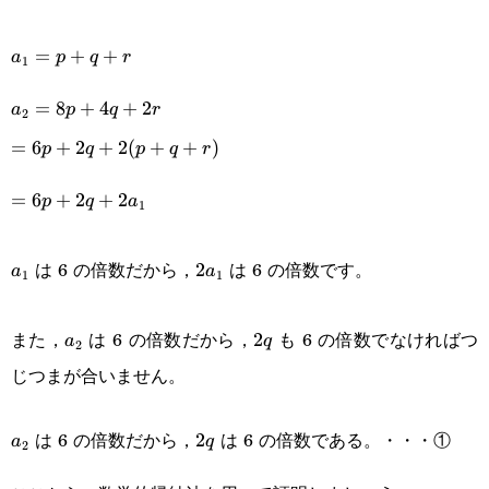
a_1=p+q+r
=
+
+
a
p
q
r
1
a_2=8p+4q+2r
=
8
+
4
+
2
a
p
q
r
2
=6p+2q+2(p+q+r)
=
6
+
2
+
2
(
+
+
)
p
q
p
q
r
=6p+2q+2a_1
=
6
+
2
+
2
p
q
a
1
a_1
2a_1
は 6 の倍数だから，
は 6 の倍数です。
2
a
a
1
1
a_2
2q
また，
は 6 の倍数だから，
も 6 の倍数でなければつ
2
a
q
2
じつまが合いません。
a_2
2q
は 6 の倍数だから，
は 6 の倍数である。・・・①
2
a
q
2