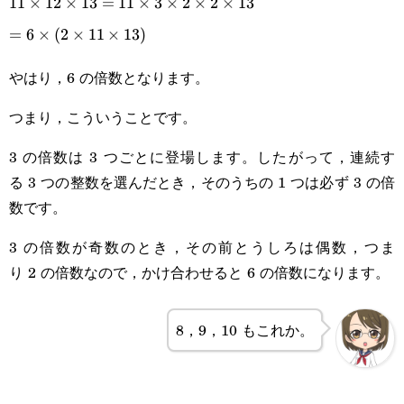
11\times12\times13=11\times3\times2\times2\times13
11
×
12
×
13
=
11
×
3
×
2
×
2
×
13
=6\times(2\times11\times13)
=
6
×
(
2
×
11
×
13
)
やはり，6 の倍数となります。
つまり，こういうことです。
3 の倍数は 3 つごとに登場します。したがって，連続す
る 3 つの整数を選んだとき，そのうちの 1 つは必ず 3 の倍
数です。
3 の倍数が奇数のとき，その前とうしろは偶数，つま
り 2 の倍数なので，かけ合わせると 6 の倍数になります。
8，9，10 もこれか。