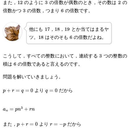
また，12 のように 3 の倍数が偶数のとき，その数は 2 の
倍数かつ 3 の倍数，つまり 6 の倍数です。
他にも 17，18，19 とか当てはまるヤ
ツ。18 はそのそも 6 の倍数だよね。
こうして，すべての整数において，連続する 3 つの整数の
積は 6 の倍数であると言えるのです。
問題を解いていきましょう。
より
だから
p+r=q=0
+
=
=
0
q=0
=
0
p
r
q
q
a_n=pn^3+rn
3
=
+
a
p
n
r
n
n
また，
より
だから
p+r=0
+
=
0
r=-
=
−
p
r
r
p