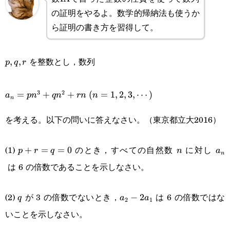
の証明をやるよ。数学的帰納法も使うか
ら証明の書き方を習得して。
を整数とし，数列
p,q,r
,
,
p
q
r
a_n=pn^3+qn^2+rn
(n=1,2,3,\cdots)
3
2
=
+
+
(
=
1
,
2
,
3
,
⋯
)
a
p
n
q
n
r
n
n
n
を考える。以下の問いに答えなさい。（東京都立大2016）
p+r=q=0
n
a_
(1)
のとき，すべての自然数
に対し
+
=
=
0
p
r
q
n
a
n
は 6 の倍数であることを示しなさい。
q
a_2-
(2)
が 3 の倍数でないとき，
は 6 の倍数ではな
−
2
q
a
a
2
1
2a_1
いことを示しなさい。