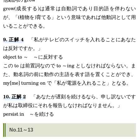
grow(成長する)は通常は自動詞であり目的語を伴わない
が、「(植物を)育てる」という意味であれば他動詞として用
いることができる。
9. 正解 4
「私がテレビのスイッチを入れることにあなた
は反対ですか。」
object to ～ ～に反対する
この to は前置詞なので to ～ing としなければならない。ま
た、動名詞の前に動作の主語を表す語を置くことができ、
my[me] turning on で「私が電源を入れること」となる。
10. 正解 2
「あなたが遅刻を続けるなら、申し訳ないです
が私は取締役にそれを報告しなければなりません。」
persist in ～を続ける
No.11～13