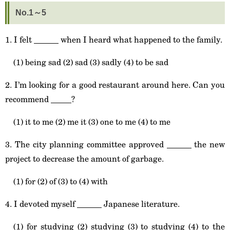
No.1～5
1. I felt ______ when I heard what happened to the family.
(1) being sad (2) sad (3) sadly (4) to be sad
2. I’m looking for a good restaurant around here. Can you
recommend _____?
(1) it to me (2) me it (3) one to me (4) to me
3. The city planning committee approved ______ the new
project to decrease the amount of garbage.
(1) for (2) of (3) to (4) with
4. I devoted myself ______ Japanese literature.
(1) for studying (2) studying (3) to studying (4) to the