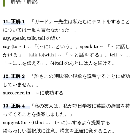
解答・解説
11. 正解 1
「ガードナー先生は私たちにテストをすること
については一度も言わなかった。」
say, speak, talk, tell の違い
say (to ～) … 「(～に)…という」。speak to ～ 「～に話し
かける」。talk to[with] ～ 「～と話をする」。tell ～ …
「～に…を伝える」。(4)tell のあとには人を続ける。
12. 正解 2
「誰もこの興味深い現象を説明することに成功
していません。」
succeeded in ～に成功する
13. 正解 4
「私の友人は、私が毎日学校に英語の辞書を持
ってくることを提案しました。」
suggest (to ～) that … (～に)…するよう提案する
紛らわしい選択肢に注意。構文を正確に覚えること。