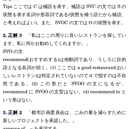
Tips ここでは C は補語を表す。補語は SVC の文では S の
状態を表す名詞や形容詞である(状態を補う語だから補語、
と考えればよい)。また、SVOC の文では O の状態を表す。
2. 正解 3
「私はここの周りに良いレストランを探してい
ます。私に何かお勧めしてくれますか。」
SVO の文
recommend(おすすめする)は他動詞であり、うしろに目的
語となる名詞が続く。(1) ここでは a good restaurant(おい
しいレストラン)は特定されていないので it で指すのは不自
然である。(2) この形だと SVOO の文になるが、
recommend に SVOO の文型はない。(4) recommend to と
いう形はない。
3. 正解 2
「都市計画委員会は、ごみの量を減らすために
新しいプロジェクトを承認した。」
approve of ～を承認する