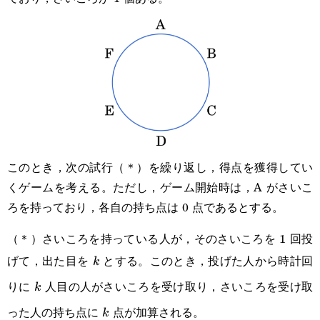
このとき，次の試行（＊）を繰り返し，得点を獲得してい
くゲームを考える。ただし，ゲーム開始時は，A がさいこ
ろを持っており，各自の持ち点は 0 点であるとする。
（＊）さいころを持っている人が，そのさいころを 1 回投
げて，出た目を
とする。このとき，投げた人から時計回
k
k
りに
人目の人がさいころを受け取り，さいころを受け取
k
k
った人の持ち点に
点が加算される。
k
k