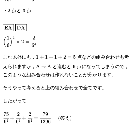
{6}\Big)^4\times2=\cfrac{2}
・2 点と 3 点
{6^4}
\boxed{\text{EA}}\space\boxed{\text{DA}}
EA
DA
1
2
\Big(\cfrac{1}
4
(
)
×
2
=
4
6
6
{6}\Big)^4\times2=\cfrac{2}
これ以外にも，
点などの組み合わせも考
1+1+1+2=5
1
+
1
+
1
+
2
=
5
{6^4}
えられますが，A → A と進むと 6 点になってしまうので，
このような組み合わせは作れないことが分かります。
そうやって考えると上の組み合わせで全てです。
したがって
75
2
2
79
\cfrac{75}
（答え）
+
+
=
4
4
4
6
6
6
1296
{6^4}+\cfrac{2}