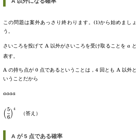
A 以外になる確率
この問題は案外あっさり終わります。(1)から始めましょ
う。
さいころを投げて A 以外がさいころを受け取ることを
と
a
a
表す。
A の持ち点が 0 点であるということは，4 回とも A 以外と
いうことだから
aaaa
aaaa
5
\Big(\cfrac{5}
4
(
)
（答え）
6
{6}\Big)^4
A が 5 点である確率