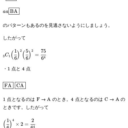
aa\boxed{\text{BA}}
BA
aa
のパターンもあるのを見逃さないようにしましょう。
したがって
1
5
75
_3C_1\Big(\cfrac{1}
2
2
(
)
(
)
=
C
3
1
4
6
6
6
{6}\Big)^2\Big(\cfrac{5}
・1 点と 4 点
{6}\Big)^2=\cfrac{75}
{6^4}
\boxed{\text{FA}}\space\boxed{\text{CA}}
FA
CA
1 点となるのは F → A のとき。4 点となるのは C → A の
ときです。したがって
1
2
\Big(\cfrac{1}
4
(
)
×
2
=
4
6
6