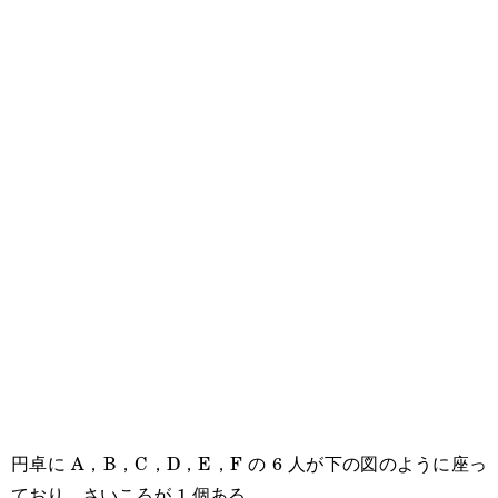
円卓に A，B，C，D，E，F の 6 人が下の図のように座っ
ており，さいころが 1 個ある。