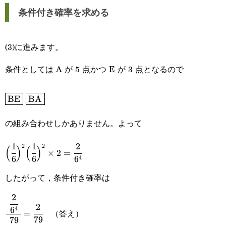
{6^4}+\cfrac{2}
条件付き確率を求める
{6^4}=\cfrac{79}
{1296}
(3)に進みます。
条件としては A が 5 点かつ E が 3 点となるので
\boxed{\text{BE}}\space\boxed{\text{BA}}
BE
BA
の組み合わせしかありません。よって
1
1
2
\Big(\cfrac{1}
2
2
(
)
(
)
×
2
=
4
6
6
6
{6}\Big)^2\Big(\cfrac{1}
したがって，条件付き確率は
{6}\Big)^2\times2=\cfrac{2}
2
{6^4}
\cfrac{\space\cfrac{2}
2
4
6
（答え）
=
{6^4}\space}
79
79