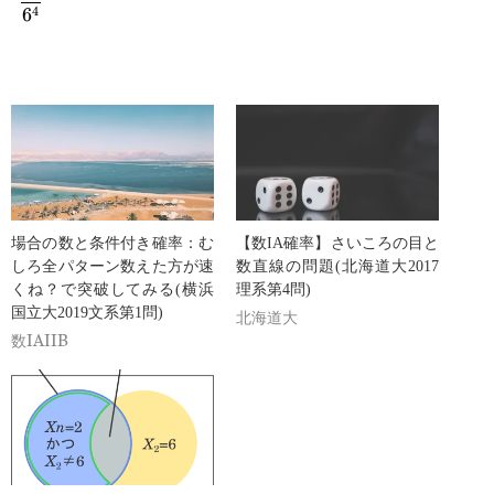
4
6
{\cfrac{79}
{6^4}}=\cfrac{2}{79}
場合の数と条件付き確率：む
【数IA確率】さいころの目と
しろ全パターン数えた方が速
数直線の問題(北海道大2017
くね？で突破してみる(横浜
理系第4問)
国立大2019文系第1問)
北海道大
数IAIIB