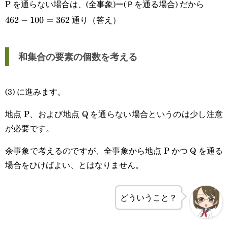
P を通らない場合は、(全事象)ー(Ｐを通る場合) だから
通り（答え）
462-
462
−
100
=
362
100=362
和集合の要素の個数を考える
(3) に進みます。
地点 P、および地点 Q を通らない場合というのは少し注意
が必要です。
余事象で考えるのですが、全事象から地点 P かつ Q を通る
場合をひけばよい、とはなりません。
どういうこと？