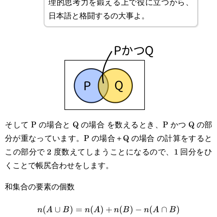
理的思考力を鍛える上で役に立つから、
日本語と格闘するの大事よ。
そして P の場合と Q の場合 を数えるとき、P かつ Q の部
分が重なっています。P の場合＋Q の場合 の計算をすると
この部分で 2 度数えてしまうことになるので、1 回分をひ
くことで帳尻合わせをします。
和集合の要素の個数
(
∪
)
=
(
)
+
n(A\cup B)=n(A)+n(B)-n(
(
)
−
(
∩
)
n
A
B
n
A
n
B
n
A
B