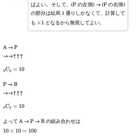
ばよい。そして、(P の左側) → (P の右側)
の部分は結局 1 通りしかなくて、計算して
も
となるから無視してよい。
\times
×
1
1
A → P
→→↑↑↑
_5C_2=10
=
10
C
5
2
P → B
→→↑↑↑
_5C_2=10
=
10
C
5
2
よって A → P → B の組み合わせは
10\times10=100
10
×
10
=
100