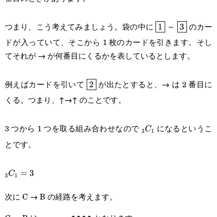
\boxed{1}
\boxed{3
つまり、こう考えてみましょう。袋の中に
～
のカー
1
3
ドが入っていて、そこから 1 枚のカードを引きます。そし
てそれが → が何番目にくるかを表しているとします。
\boxed{2}
例えばカードを引いて
が出たとすると、→ は 2 番目に
2
くる。つまり、↑→↑ のことです。
_3C_1
3 つから 1 つを取る組み合わせなので
になるというこ
C
3
1
とです。
_3C_1=3
=
3
C
3
1
次に C → B の経路を考えます。