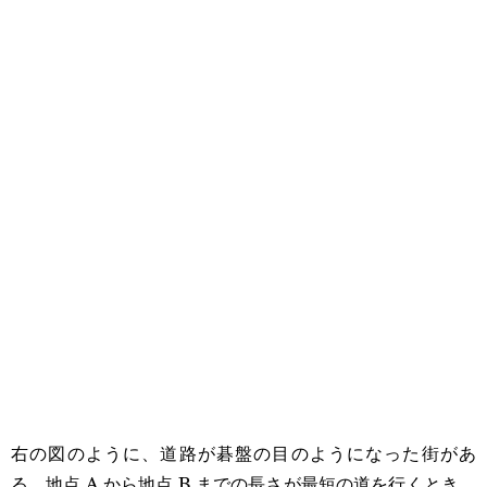
右の図のように、道路が碁盤の目のようになった街があ
る。地点 A から地点 B までの長さが最短の道を行くとき、