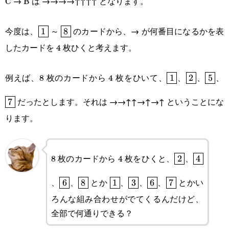
C → B は →→→→↑↑↑↑ となります。
\boxed{1}
\boxed{8}
今度は、
～
のカードから、→ が何番目になるかを表
1
8
したカードを 4 枚ひくと考えます。
\boxed{1}
\boxed{2}
\boxe
\
例えば、8 枚のカードから 4 枚をひいて、
、
、
、
1
2
5
だったとします。それは →→↑↑→↑→↑ ということにな
7
ります。
\boxed{2}
\boxed{
8 枚のカードから 4 枚をひくと、
、
2
4
\boxed{6}
\boxed{8}
\boxed{1}
\boxed{3}
\boxed{6}
\boxed{7}
、
、
とか
、
、
、
とかい
6
8
1
3
6
7
ろんな組み合わせがでてくるんだけど、
全部で何通りできる？