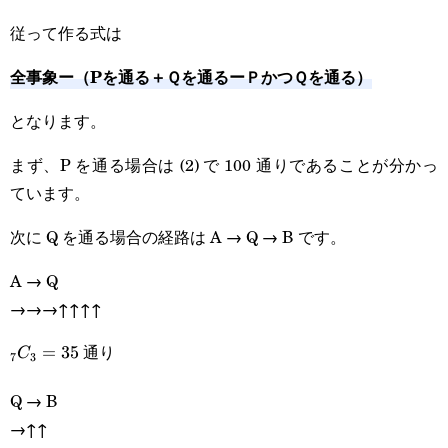
従って作る式は
全事象ー（Pを通る＋Ｑを通るーＰかつＱを通る）
となります。
まず、P を通る場合は (2) で 100 通りであることが分かっ
ています。
次に Q を通る場合の経路は A → Q → B です。
A → Q
→→→↑↑↑↑
_7C_3=35
通り
=
35
C
7
3
Q → B
→↑↑