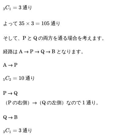
_3C_1=3
通り
=
3
C
3
1
よって
通り
35\times
35
×
3
=
105
3=105
そして、P と Q の両方を通る場合を考えます。
経路は A → P → Q → B となります。
A → P
_5C_2=10
通り
=
10
C
5
2
P → Q
（P の右側）→（Q の左側）なので
通り。
1
1
Q → B
_3C_1=3
通り
=
3
C
3
1