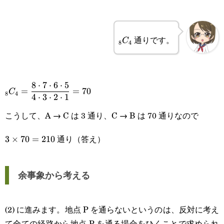
_8C_4
通りです。
C
8
4
\displaystyle
8
⋅
7
⋅
6
⋅
5
=
=
70
C
8
4
4
⋅
3
⋅
2
⋅
1
_8C_4=\frac{8\cdot7\cdot6\cdot5}
こうして、A → C は 3 通り、C → B は 70 通りなので
{4\cdot3\cdot2\cdot1}=70
通り（答え）
3\times70=210
3
×
70
=
210
余事象から考える
(2) に進みます。地点 P を通らないというのは、反対に考え
て全ての経路から地点 P を通る場合をひくことで求められ