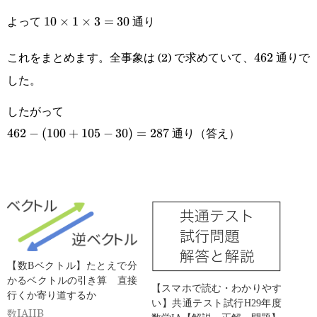
よって
通り
10\times
10
×
1
×
3
=
30
1\times
これをまとめます。全事象は (2) で求めていて、
通りで
462
462
3=30
した。
したがって
通り（答え）
462-
462
−
(
100
+
105
−
30
)
=
287
(100+105-
30)=287
【数Bベクトル】たとえで分
かるベクトルの引き算 直接
【スマホで読む・わかりやす
行くか寄り道するか
い】共通テスト試行H29年度
数IAIIB