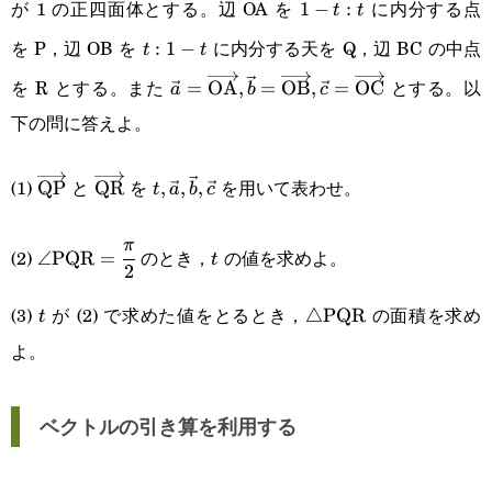
が 1 の正四面体とする。辺 OA を
に内分する点
1-
1
−
:
t
t
を P，辺 OB を
に内分する天を Q，辺 BC の中点
t:t
t:1-
:
1
−
t
t
を R とする。また
とする。以
t
\vec{a}=\overrightarrow{\text{OA
=
OA
,
=
OB
,
=
OC
a
b
c
下の問に答えよ。
\overrightarrow{\text{QP}}
\overrightarrow{\text{QR}}
t,\vec{a},\vec{b},\vec{c}
(1)
と
を
を用いて表わせ。
QP
QR
,
,
,
t
a
b
c
\angle\text{PQR}=\cfrac{\pi}
t
π
(2)
のとき，
の値を求めよ。
∠
PQR
=
t
2
{2}
(3)
が (2) で求めた値をとるとき，
の面積を求め
t
\triangle\text{PQR}
△
PQR
t
よ。
ベクトルの引き算を利用する