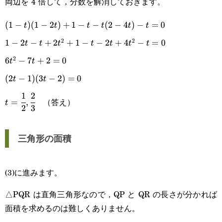
両辺を 4 倍して，分数を解消しておきます。
{2}+\cfrac{1}{2}(1-
t)\cdot\cfrac{1}{2}-
(1-t)
(
1
−
)
(
1
−
2
)
+
1
−
−
(
2
−
4
)
−
=
0
t
t
t
t
t
t
t\Big(\cfrac{1}{2}-
2
2
(1-
1-2t-
1
−
2
−
+
2
+
1
−
−
2
+
4
−
=
0
t
t
t
t
t
t
t
t\Big)-\cfrac{1}
2t)+1-
2
t+2t^2+1-
6t^2-
6
−
7
+
2
=
0
t
t
{2}t\cdot\cfrac{1}
t-t(2-
t-2t+4t^2-
7t+2=0
(2t-
(
2
−
1
)
(
3
−
2
)
=
0
t
t
{2}=0
4t)-
t=0
1
2
1)
t=\cfrac{1}
（答え）
=
,
t
2
3
t=0
(3t-
{2},\cfrac{2}
2)=0
{3}
三角形の面積
(3)に進みます。
△PQR は直角三角形なので，QP と QR の長さが分かれば
面積を求めるのは難しくありません。