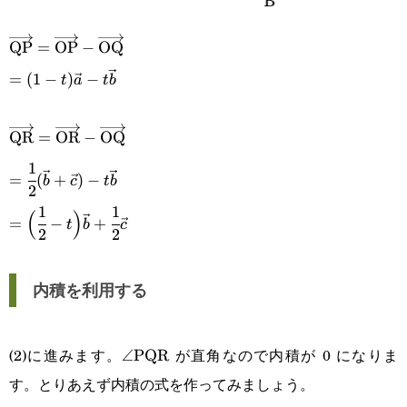
\overrightarrow{\text{QP}}=\overrightarrow{\text{
QP
=
OP
−
OQ
\overrightarrow{\text{OQ}}
=(1-
=
(
1
−
)
−
t
a
t
b
t)\vec{a}-
\overrightarrow{\text{QR}}=\overrightarrow{\text{
QR
=
OR
−
OQ
t\vec{b}
\overrightarrow{\text{OQ}}
1
=\cfrac{1}{2}
=
(
+
)
−
b
c
t
b
2
(\vec{b}+\vec{c})-
1
1
=\Big(\cfrac{1}{2}-
(
)
=
−
+
t
b
c
t\vec{b}
2
2
t\Big)\vec{b}+\cfrac{1}
{2}\vec{c}
内積を利用する
(2)に進みます。
が直角なので内積が 0 になりま
\angle\text{PQR}
∠
PQR
す。とりあえず内積の式を作ってみましょう。