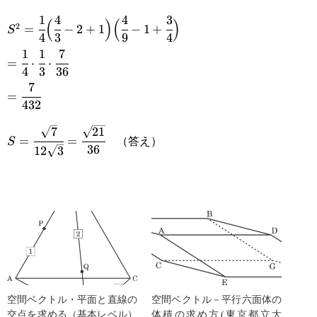
{3}
1
4
4
3
S^2=\cfrac{1}
(
)
(
)
2
=
−
2
+
1
−
1
+
S
4
3
9
4
{4}\Big(\cfrac{4}
1
1
7
=\cfrac{1}
=
⋅
⋅
{3}-2+1\Big)\Big(\cfrac{4}
4
3
36
{4}\cdot\cfrac{1}
7
=\cfrac{7}
{9}-1+\cfrac{3}{4}\Big)
=
{3}\cdot\cfrac{7}
432
{432}
{36}
7
21
S=\cfrac{\sqrt{7}}
（答え）
=
=
S
36
12
3
{12\sqrt{3}}=\cfrac{\sqrt{21}}
{36}
空間ベクトル・平面と直線の
空間ベクトル－平行六面体の
交点を求める（基本レベル）
体積の求め方(東京都立大