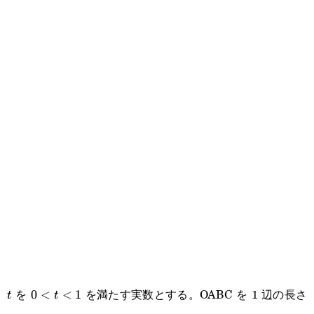
を
を満たす実数とする。OABC を 1 辺の長さ
t
0<t<1
0
<
<
1
t
t