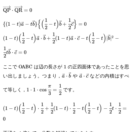
\overrightarrow{\text{QP}}\cdot\overrightarrow{\t
QP
⋅
QR
=
0
1
1
\{(1-t)\vec{a}-
{
(
)
}
{(
1
−
)
−
}
−
+
=
0
t
a
t
b
t
b
c
2
2
t\vec{b}\}\Big\
1
1
1
(1-t)\Big(\cfrac{1}{2}-
(
)
(
)
2
(
1
−
)
−
⋅
+
(
1
−
)
⋅
−
−
∣
∣
−
t
t
a
b
t
a
c
t
t
b
{\Big(\cfrac{1}{2}-
2
2
2
t\Big)\vec{a}\cdot\vec{b}+\cfrac{1}
1
t\Big)\vec{b}+\cfrac{1}
⋅
=
0
t
b
c
{2}(1-t)\vec{a}\cdot\vec{c}-
2
{2}\vec{c}\Big\}=0
t\Big(\cfrac{1}{2}-t\Big)|\vec{b}|^2-
ここで OABC は辺の長さが 1 の正四面体であったことを思
い出しましょう。つまり，
や
などの内積はすべ
\cfrac{1}{2}t\vec{b}\cdot\vec{c}=0
\vec{a}\cdot\vec{b}
⋅
\vec{a}\cdot\vec{c}
⋅
a
b
a
c
1
1\cdot1\cdot\cos\cfrac{\pi}
π
て等しく，
です。
1
⋅
1
⋅
c
o
s
=
3
2
{3}=\cfrac{1}{2}
1
1
1
1
1
1
1
(1-t)\Big(\cfrac{1}
(
)
(
)
(
1
−
)
−
⋅
+
(
1
−
)
⋅
−
−
−
⋅
=
t
t
t
t
t
t
2
2
2
2
2
2
2
{2}-
0
t\Big)\cdot\cfrac{1}