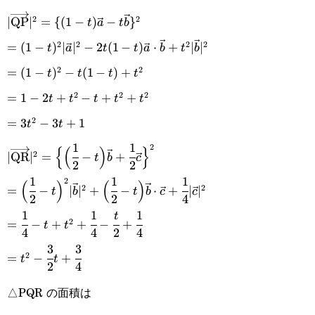
|\overrightarrow{\text{QP}}|^2=\
2
2
∣
QP
∣
=
{(
1
−
)
−
}
t
a
t
b
{(1-t)\vec{a}-t\vec{b}\}^2
2
2
2
2
=(1-t)^2|\vec{a}|^2-2t(1-
=
(
1
−
)
∣
∣
−
2
(
1
−
)
⋅
+
∣
∣
t
a
t
t
a
b
t
b
2
2
t)\vec{a}\cdot\vec{b}+t^2|\vec{b}|^2
=(1-
=
(
1
−
)
−
(
1
−
)
+
t
t
t
t
2
2
2
t)^2-
=1-
=
1
−
2
+
−
+
+
t
t
t
t
t
t(1-
2
2t+t^2-
=3t^2-
=
3
−
3
+
1
t
t
t)+t^2
t+t^2+t^2
1
1
3t+1
|\overrightarrow{\text{QR}}|^2=\Big\
2
{
(
)
}
2
∣
QR
∣
=
−
+
t
b
c
2
2
{\Big(\cfrac{1}{2}-
1
1
1
=\Big(\cfrac{1}{2}-
2
(
)
(
)
2
2
=
−
∣
∣
+
−
⋅
+
∣
∣
t
b
t
b
c
c
t\Big)\vec{b}+\cfrac{1}
2
2
4
t\Big)^2|\vec{b}|^2+\Big(\cfrac{1}
1
1
1
=\cfrac{1}{4}-
t
{2}\vec{c}\Big\}^2
2
=
−
+
+
−
+
t
t
{2}-
4
4
2
4
t+t^2+\cfrac{1}
3
3
=t^2-\cfrac{3}
t\Big)\vec{b}\cdot\vec{c}+\cfrac{1}
2
=
−
+
t
t
{4}-\cfrac{t}
2
4
{2}t+\cfrac{3}
{4}|\vec{c}|^2
{2}+\cfrac{1}
△PQR の面積は
{4}
{4}