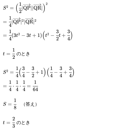
1
S^2=\Big(\cfrac{1}
2
(
)
2
=
∣
QP
∣∣
QR
∣
S
2
{2}|\overrightarrow{\text{QP}}||\overrightarrow{\t
1
=\cfrac{1}
2
2
=
∣
QP
∣
∣
QR
∣
4
{4}|\overrightarrow{\text{QP}}|^2|\overrightarrow{
1
3
3
=\cfrac{1}{4}
(
)
2
2
=
(
3
−
3
+
1
)
−
+
t
t
t
t
4
2
4
(3t^2-
1
t=\cfrac{1}
3t+1)\Big(t^2-
のとき
=
t
2
{2}
\cfrac{3}
1
3
3
1
3
3
S^2=\cfrac{1}
(
)
(
)
2
{2}t+\cfrac{3}
=
−
+
1
−
+
S
4
4
2
4
4
4
{4}\Big(\cfrac{3}{4}-
1
1
1
1
{4}\Big)
=\cfrac{1}
=
⋅
⋅
=
\cfrac{3}
4
4
4
64
{4}\cdot\cfrac{1}
{2}+1\Big)\Big(\cfrac{1}
1
S=\cfrac{1}
{4}\cdot\cfrac{1}
（答え）
=
S
8
{4}-\cfrac{3}
{8}
{4}=\cfrac{1}
2
{4}+\cfrac{3}{4}\Big)
t=\cfrac{2}
のとき
=
{64}
t
3