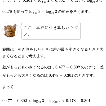
ここで，
，
0.301
<
l
o
g
2
<
0.302
0.477
<
l
o
g
3
<
10
10
\log_{10}3-
を使って
の範囲を考えます。
0.478
l
o
g
3
−
l
o
g
2
10
10
\log_{10}2
ここ，単純に引き算したらダ
メ。
範囲は，引き算をしたときに差が最も小さくなるときと大
きくなるときで考えます。
差がもっとも小さくなるのは，
のときで，差
0.477-
0.477
−
0.302
がもっとも大きくなるのは
のときです。
0.478-
0.478
0.302
−
0.301
0.301
よって
0.477-
0.477
−
0.302
<
l
o
g
3
−
l
o
g
2
<
0.478
−
0.301
10
10