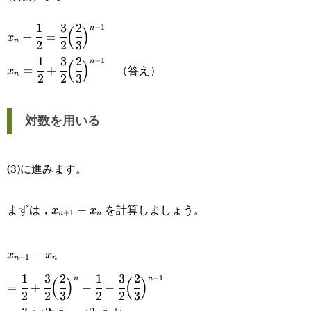
{3}\Big)^{n-1}
1
3
2
x_n-\cfrac{1}
−
1
n
(
)
−
=
x
n
2
2
3
{2}=\cfrac{3}
1
3
2
x_n=\cfrac{1}
−
1
n
(
)
（答え）
=
+
x
n
{2}\Big(\cfrac{2}
2
2
3
{2}+\cfrac{3}
{3}\Big)^{n-1}
{2}\Big(\cfrac{2}
対数を用いる
{3}\Big)^{n-1}
(3)に進みます。
x_{n+1}-
まずは，
を計算しましょう。
−
x
x
+
1
n
n
x_n
x_{n+1}-
−
x
x
+
1
n
n
x_n
1
3
2
1
3
2
=\cfrac{1}
−
1
n
n
(
)
(
)
=
+
−
−
2
2
3
2
2
3
{2}+\cfrac{3}
−
1