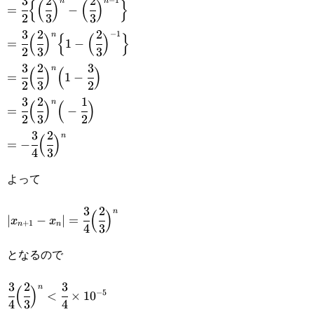
3
2
2
=\cfrac{3}
n
n
{
(
)
(
)
}
=
−
{2}\Big(\cfrac{2}
2
3
3
{2}\Big\
3
2
2
=\cfrac{3}
−
1
n
(
)
{
(
)
}
{3}\Big)^{n}-
=
1
−
{\Big(\cfrac{2}
2
3
3
{2}\Big(\cfrac{2}
\cfrac{1}{2}-
3
2
3
=\cfrac{3}
n
(
)
(
)
{3}\Big)^n-
=
1
−
{3}\Big)^n\Big\{1-
2
3
2
\cfrac{3}
{2}\Big(\cfrac{2}
\Big(\cfrac{2}
3
2
1
=\cfrac{3}
n
(
)
(
)
\Big(\cfrac{2}
=
−
{2}\Big(\cfrac{2}
{3}\Big)^n\Big(1-
2
3
2
{3}\Big)^{n-
{2}\Big(\cfrac{2}
{3}\Big)^{-1}\Big\}
3
2
=-\cfrac{3}
n
(
)
{3}\Big)^{n-1}
\cfrac{3}{2}\Big)
=
−
1}\Big\}
{3}\Big)^n\Big(-
4
3
{4}\Big(\cfrac{2}
\cfrac{1}{2}\Big)
よって
{3}\Big)^n
3
2
|x_{n+1}-
n
(
)
∣
−
∣
=
x
x
+
1
n
n
4
3
x_n|=\cfrac{3}
となるので
{4}\Big(\cfrac{2}
{3}\Big)^n
3
2
3
\cfrac{3}
n
(
)
−
5
<
×
1
0
4
3
4
{4}\Big(\cfrac{2}