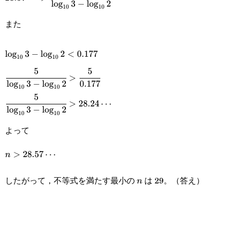
{\log_{10}3-
l
o
g
3
−
l
o
g
2
10
10
{\log_{10}3-
\log_{10}2}
また
\log_{10}2}
\log_{10}3-
l
o
g
3
−
l
o
g
2
<
0.177
10
10
\log_{10}2<0.177
5
5
\cfrac{5}{\log_{10}3-
>
l
o
g
3
−
l
o
g
2
0.177
10
10
\log_{10}2}>\cfrac{5}
5
\cfrac{5}{\log_{10}3-
>
28.24
⋯
{0.177}
l
o
g
3
−
l
o
g
2
10
10
\log_{10}2}>28.24\cdots
よって
n>28.57\cdots
>
28.57
⋯
n
したがって，不等式を満たす最小の
は 29。（答え）
n
n