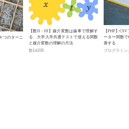
【数II・III】媒介変数は歯車で理解す
【PHP】C
る 大学入学共通テストで使える関数
ーター関数で
４つのターニ
と媒介変数の理解の方法
善する
数IAIIB
プログラミン