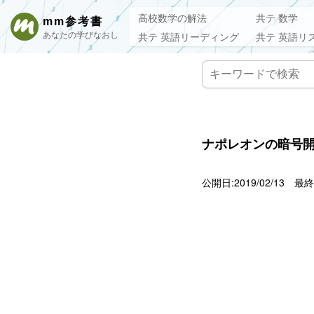
高校数学の解法
共テ 数学
mm参考書
あなたの学びなおし
共テ 英語リーディング
共テ 英語リ
ナポレオンの暗号開
公開日:2019/02/13
最終更