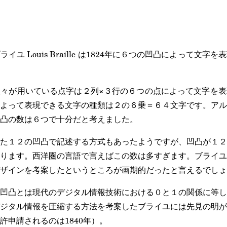
ユ Louis Braille は1824年に６つの凹凸によって文
々が用いている点字は２列×３行の６つの点によって文字を表
よって表現できる文字の種類は２の６乗＝６４文字です。アル
凸の数は６つで十分だと考えました。
た１２の凹凸で記述する方式もあったようですが、凹凸が１２
ります。西洋圏の言語で言えばこの数は多すぎます。ブライユ
ザインを考案したというところが画期的だったと言えるでしょ
凹凸とは現代のデジタル情報技術における０と１の関係に等し
ジタル情報を圧縮する方法を考案したブライユには先見の明が
許申請されるのは1840年）。