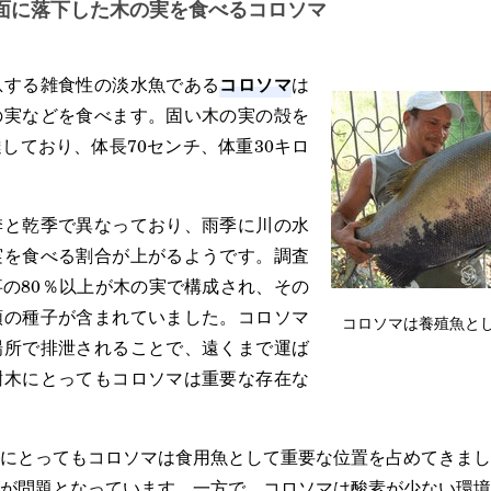
面に落下した木の実を食べるコロソマ
コロソマ
息する雑食性の淡水魚である
は
の実などを食べます。固い木の実の殻を
しており、体長70センチ、体重30キロ
季と乾季で異なっており、雨季に川の水
実を食べる割合が上がるようです。調査
の80％以上が木の実で構成され、その
類の種子が含まれていました。コロソマ
コロソマは養殖魚と
場所で排泄されることで、遠くまで運ば
樹木にとってもコロソマは重要な存在な
にとってもコロソマは食用魚として重要な位置を占めてきまし
が問題となっています。一方で、コロソマは酸素が少ない環境