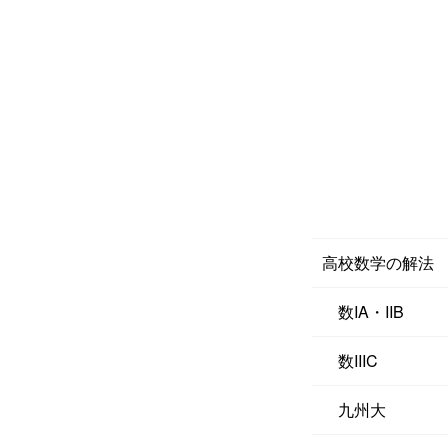
高校数学の解法
数IA・IIB
数IIIC
九州大