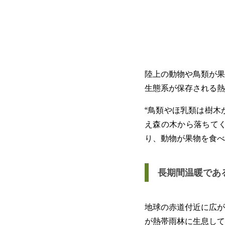
陸上の動物や鳥類が果
生態系が保存される熱
“鳥類やほ乳類は樹木
え森の木から落ちて
り、動物が果物を食べ
長期間温暖であ
地球の赤道付近に広が
が熱帯雨林に生息して