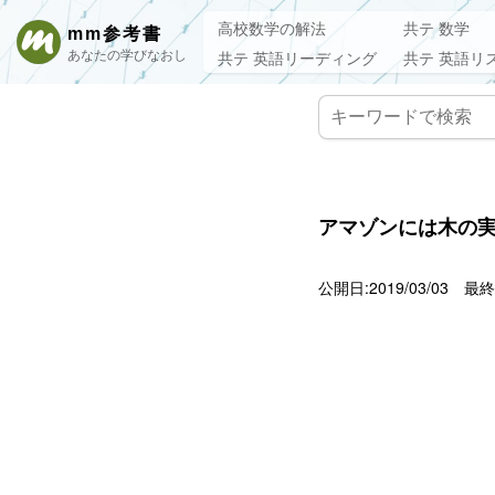
高校数学の解法
共テ 数学
mm参考書
あなたの学びなおし
共テ 英語リーディング
共テ 英語リ
アマゾンには木の
公開日:2019/03/03
最終更