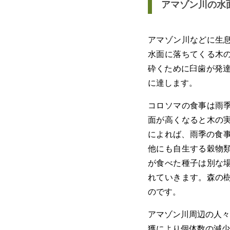
アマゾン川の水
アマゾン川などに生
水面に落ちてくる木
砕くために臼歯が発達
に達します。
コロソマの食事は雨
面が高くなると木の
によれば、雨季の食事
他にも自生する穀物
が食べた種子は別な
れていきます。森の
のです。
アマゾン川周辺の人々
獲により個体数の減少