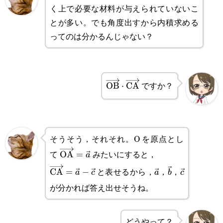
く上で必要な材料が与えられていないこ
とが多い。でも角度出すから内積求める
ってのは分かるんじゃない？
ですか？
\overrightarrow{\text{OB}}
OB
⋅
CA
そうそう，それそれ。O を原点とし
て
みたいにすると，
\overrightarrow{\text{OA}}=\vec{a}
OA
=
a
と表せるから，
，
，
\overrightarrow{\text{CA}}=\vec{a}-
CA
=
−
\vec{a}
\vec{b}
\vec{c}
a
c
a
b
c
が分かれば答え出せそうね。
\vec{c}
どうやって？