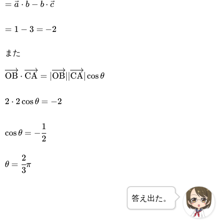
=\vec{a}\cdot\vec{b}-
=
⋅
−
⋅
a
b
b
c
\vec{b}\cdot\vec{c}
=1-
=
1
−
3
=
−
2
3=-2
また
\overrightarrow{\text{OB}}\cdot\overrightarrow{\te
OB
⋅
CA
=
∣
OB
∣∣
CA
∣
c
o
s
θ
2\cdot2\cos\theta=-2
2
⋅
2
c
o
s
=
−
2
θ
1
\cos\theta=-
c
o
s
=
−
θ
2
\cfrac{1}{2}
2
\theta=\cfrac{2}
=
θ
π
3
{3}\pi
答え出た。