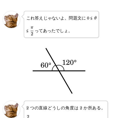
これ答えじゃないよ。問題文に 0 ≦
\theta
θ
\cfrac{\pi}
π
≦
ってあったでしょ。
2
{2}
2 つの直線どうしの角度は 2 か所ある。
\cfra
2
{3}\p