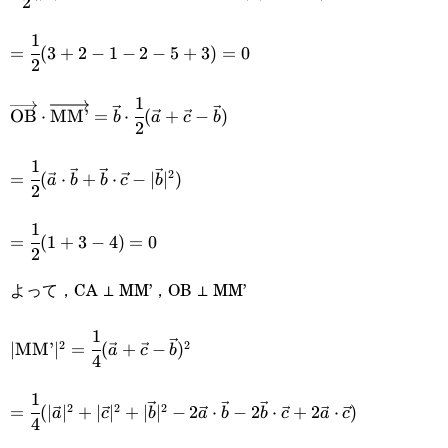
2
(|\vec{a}|^2+\vec{a}\cdot\vec{c}-
1
=\cfrac{1}
\vec{a}\cdot\vec{b}-
=
(
3
+
2
−
1
−
2
−
5
+
3
)
=
0
2
{2}(3+2-1-
\vec{a}\cdot\vec{c}-
1
\overrightarrow{\text{OB}}\cdot\overrightarrow{\t
2-5+3)=0
OB
⋅
MM’
=
⋅
(
+
−
)
|\vec{c}|^2+\vec{b}\cdot\vec{c})
b
a
c
b
2
{2}(\vec{a}+\vec{c}-\vec{b})
1
=\cfrac{1}{2}
2
=
(
⋅
+
⋅
−
∣
∣
)
a
b
b
c
b
2
(\vec{a}\cdot\vec{b}+\vec{b}\cdot\vec{c}-
1
=\cfrac{1}
|\vec{b}|^2)
=
(
1
+
3
−
4
)
=
0
2
{2}(1+3-
よって，CA ⊥ MM’，OB ⊥ MM’
4)=0
1
|\text{MM’}|^2=\cfrac{1}
2
2
∣
MM’
∣
=
(
+
−
)
a
c
b
4
{4}(\vec{a}+\vec{c}-
1
=\cfrac{1}{4}(|\vec{a}|^2+|\vec{c}|^2+|\vec{b}|^2-
\vec{b})^2
2
2
2
=
(
∣
∣
+
∣
∣
+
∣
∣
−
2
⋅
−
2
⋅
+
2
⋅
)
a
c
b
a
b
b
c
a
c
4
2\vec{a}\cdot\vec{b}-2\vec{b}\cdot\vec{c}+2\vec{a