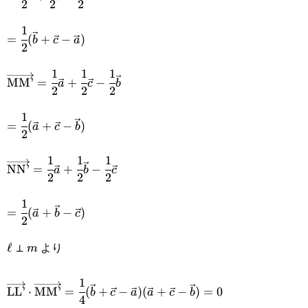
2
2
2
{2}\vec{b}+\cfrac{1}
1
=\cfrac{1}{2}
{2}\vec{c}-\cfrac{1}
=
(
+
−
)
b
c
a
2
(\vec{b}+\vec{c}-
{2}\vec{a}
1
1
1
\overrightarrow{\text{MM’}}=\cfrac{1}
\vec{a})
MM’
=
+
−
a
c
b
2
2
2
{2}\vec{a}+\cfrac{1}{2}\vec{c}-
1
=\cfrac{1}{2}
\cfrac{1}{2}\vec{b}
=
(
+
−
)
a
c
b
2
(\vec{a}+\vec{c}-
1
1
1
\overrightarrow{\text{NN’}}=\cfrac{1}
\vec{b})
NN’
=
+
−
a
b
c
2
2
2
{2}\vec{a}+\cfrac{1}{2}\vec{b}-
1
=\cfrac{1}{2}
\cfrac{1}{2}\vec{c}
=
(
+
−
)
a
b
c
2
(\vec{a}+\vec{b}-
⊥
より
\ell
ℓ
m
m
\vec{c})
1
\overrightarrow{\text{LL’}}\cdot\overrightarrow{\t
LL’
⋅
MM’
=
(
+
−
)
(
+
−
)
=
0
b
c
a
a
c
b
4
{4}(\vec{b}+\vec{c}-\vec{a})(\vec{a}+\vec{c}-\vec