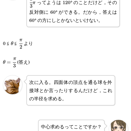
ってようは 120° のことだけど，その
π
3
反対側に 60° ができる。だから，答えは
60° の方にしとかないといけない。
\theta
\cfrac{\pi}
π
0 ≦
≦
より
θ
2
{2}
\theta=\cfrac{\pi}
π
(答え)
=
θ
3
{3}
次に入る。四面体の頂点を通る球を外
接球とか言ったりするんだけど，これ
の半径を求める。
中心求めるってことですか？