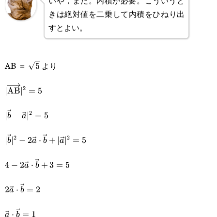
いや，まだ。内積が必要。こういうと
きは絶対値を二乗して内積をひねり出
すとよい。
\sqrt{5}
AB ＝
より
5
2
|\overrightarrow{\text{AB}}|^2=5
∣
AB
∣
=
5
2
|\vec{b}-
∣
−
∣
=
5
b
a
\vec{a}|^2=5
2
2
|\vec{b}|^2-
∣
∣
−
2
⋅
+
∣
∣
=
5
b
a
b
a
2\vec{a}\cdot\vec{b}+|\vec{a}|^2=5
4-
4
−
2
⋅
+
3
=
5
a
b
2\vec{a}\cdot\vec{b}+3=5
2\vec{a}\cdot\vec{b}=2
2
⋅
=
2
a
b
\vec{a}\cdot\vec{b}=1
⋅
=
1
a
b