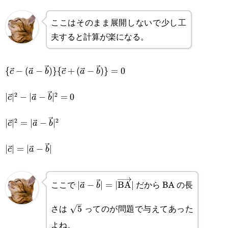
ここはそのまま展開しないで少し工
夫すると計算が楽になる。
\{\vec{c}-
{
−
(
−
)}
{
+
(
−
)}
=
0
c
a
b
c
a
b
(\vec{a}-
2
2
|\vec{c}|^2-
∣
∣
−
∣
−
∣
=
0
c
a
b
\vec{b})\}\
|\vec{a}-
2
2
|\vec{c}|^2=|\vec{a}-
∣
∣
=
∣
−
∣
{\vec{c}+
c
a
b
\vec{b}|^2=0
\vec{b}|^2
(\vec{a}-
|\vec{c}|=|\vec{a}-
∣
∣
=
∣
−
∣
c
a
b
\vec{b})\}=0
\vec{b}|
ここで
だから BA の長
|\vec{a}-
∣
−
∣
=
∣
BA
∣
a
b
\sqrt{5}
\vec{b}|=|\overrightarrow{\text{B
さは
ってのが問題で与えてあった
5
よね。