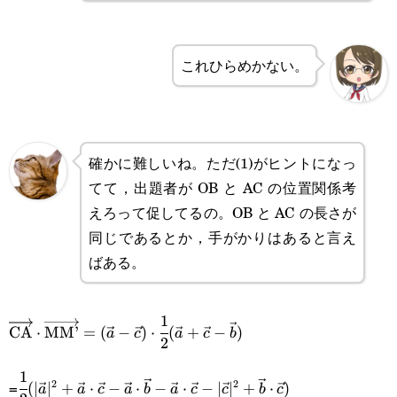
これひらめかない。
確かに難しいね。ただ(1)がヒントになっ
てて，出題者が OB と AC の位置関係考
えろって促してるの。OB と AC の長さが
同じであるとか，手がかりはあると言え
ばある。
1
\overrightarrow{\text{CA}}\cdot\overrightarrow{\
CA
⋅
MM’
=
(
−
)
⋅
(
+
−
)
a
c
a
c
b
2
(\vec{a}-\vec{c})\cdot\cfrac{1}{2}(\vec{a}+\vec{c}
1
\cfrac{1}{2}
=
2
2
(
∣
∣
+
⋅
−
⋅
−
⋅
−
∣
∣
+
⋅
)
a
a
c
a
b
a
c
c
b
c