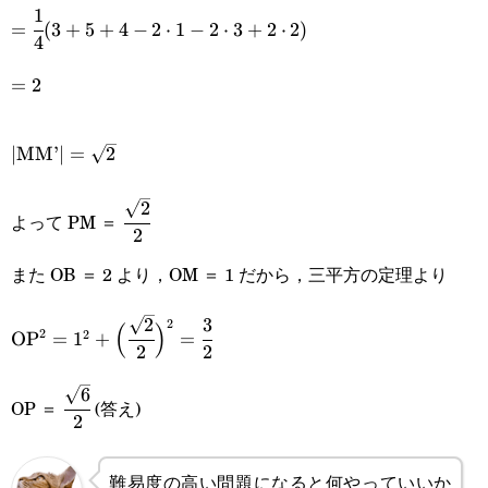
1
=\cfrac{1}{4}
=
(
3
+
5
+
4
−
2
⋅
1
−
2
⋅
3
+
2
⋅
2
)
4
(3+5+4-2\cdot1-
=2
=
2
2\cdot3+2\cdot2)
|\text{MM’}|=\sqrt{2}
∣
MM’
∣
=
2
2
\cfrac{\sqrt{2}}
よって PM ＝
2
{2}
また OB ＝ 2 より，OM ＝ 1 だから，三平方の定理より
2
3
\text{OP}^2=1^2+\Big(\cfrac{\sqrt{2}}
2
(
)
2
2
OP
=
1
+
=
2
2
{2}\Big)^2=\cfrac{3}{2}
6
\cfrac{\sqrt{6}}
OP ＝
(答え)
2
{2}
難易度の高い問題になると何やっていいか