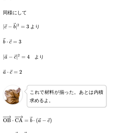
同様にして
より
2
|\vec{c}-
∣
−
∣
=
3
c
b
\vec{b}|^2=3
\vec{b}\cdot\vec{c}=3
⋅
=
3
b
c
より
2
|\vec{a}-
∣
−
∣
=
4
a
c
\vec{c}|^2=4
\vec{a}\cdot\vec{c}=2
⋅
=
2
a
c
これで材料が揃った。あとは内積
求めるよ。
\overrightarrow{\text{OB}}\cdot\overrightarrow{\t
OB
⋅
CA
=
⋅
(
−
)
b
a
c
\vec{c})