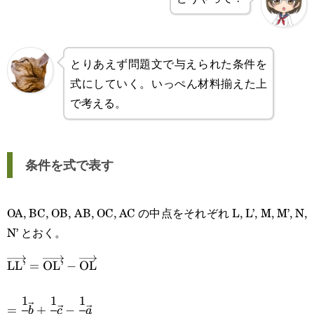
とりあえず問題文で与えられた条件を
式にしていく。いっぺん材料揃えた上
で考える。
条件を式で表す
OA, BC, OB, AB, OC, AC の中点をそれぞれ L, L’, M, M’, N,
N’ とおく。
\overrightarrow{\text{LL’}}=\overrightarrow{\text{
LL’
=
OL’
−
OL
\overrightarrow{\text{OL}}
1
1
1
=\cfrac{1}
=
+
−
b
c
a