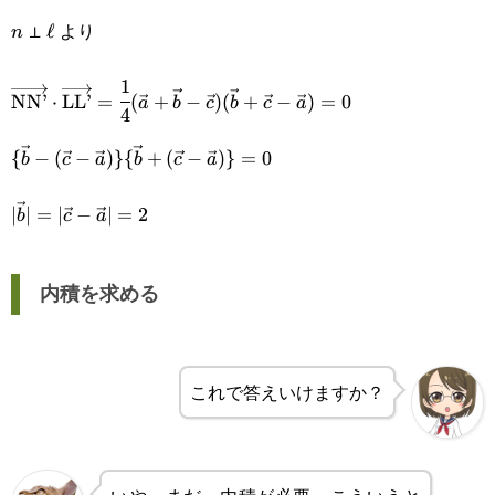
\vec{b}|=\sqrt{3}
{\vec{a}-
⊥
より
n
\ell
ℓ
n
(\vec{c}-
1
\overrightarrow{\text{NN’}}\cdot\overrightarrow{\t
\vec{b})\}=0
NN’
⋅
LL’
=
(
+
−
)
(
+
−
)
=
0
a
b
c
b
c
a
4
{4}(\vec{a}+\vec{b}-\vec{c})(\vec{b}+\vec{c}-\vec
\{\vec{b}-
{
−
(
−
)}
{
+
(
−
)}
=
0
b
c
a
b
c
a
(\vec{c}-
|\vec{b}|=|\vec{c}-
∣
∣
=
∣
−
∣
=
2
b
c
a
\vec{a})\}\
\vec{a}|=2
{\vec{b}+
内積を求める
(\vec{c}-
\vec{a})\}=0
これで答えいけますか？