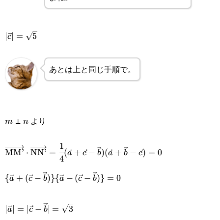
|\vec{c}|=\sqrt{5}
∣
∣
=
5
c
あとは上と同じ手順で。
⊥
より
m
n
m
n
1
\overrightarrow{\text{MM’}}\cdot\overrightarrow{\
MM’
⋅
NN’
=
(
+
−
)
(
+
−
)
=
0
a
c
b
a
b
c
4
{4}(\vec{a}+\vec{c}-\vec{b})(\vec{a}+\vec{b}-\vec
\{\vec{a}+
{
+
(
−
)}
{
−
(
−
)}
=
0
a
c
b
a
c
b
(\vec{c}-
|\vec{a}|=|\vec{c}-
∣
∣
=
∣
−
∣
=
3
a
c
b
\vec{b})\}\