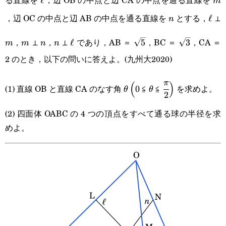
\ell
ℓ
m
m
，辺 OC の中点と辺 AB の中点を通る直線を
とする，
⊥
n
\ell
ℓ
n
m
m
n
n
\ell
\sqrt{5}
\sqrt{3}
，
⊥
，
⊥
であり，AB ＝
，BC ＝
，CA ＝
ℓ
5
3
m
m
n
n
2 のとき，以下の問いに答えよ。(九州大2020)
\theta
\Big(0
\theta
\cfrac{\pi}
π
(
)
(1) 直線 OB と直線 CA のなす角
≦
≦
を求めよ。
0
θ
θ
2
{2}\Big)
(2) 四面体 OABC の 4 つの頂点をすべて通る球の半径を求
めよ。