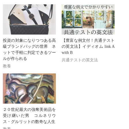
投資の対象になりつつある高
【豊富な例文付！共通テスト
級ブランドバッグの世界 ネ
の英文法】イディオム link A
ットで手軽に判定できるツー
with B
ルが作られる
共通テストの英文法
教養
２０世紀最大の強奪美術品を
受け継いだ男 コルネリウ
ス・グルリットの数奇な人生
教養