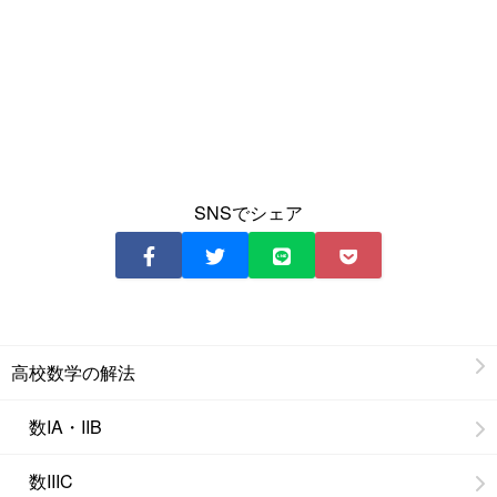
SNSでシェア
高校数学の解法
数IA・IIB
数IIIC