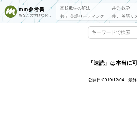
高校数学の解法
共テ 数学
mm参考書
あなたの学びなおし
共テ 英語リーディング
共テ 英語リ
「速読」は本当に
公開日:2019/12/04
最終更