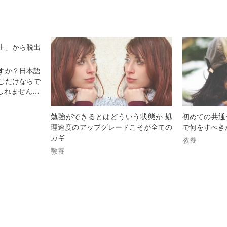
生」から脱出
すか？日本語
むだけならで
しれません…
勉強ができるとはどういう状態か 処
初めての共通
理速度のアップグレードこそが全ての
で何をすべき
カギ
教養
教養