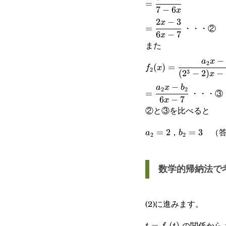
=
7
−
6
x
2x}}
2x}{7-6x}
2
−
3
=\cfrac{2x-
x
・・・②
=
6
−
7
x
3}{6x-7}
また
−
f_2(x)=\cfrac{a_2x
a
x
2
(
)
=
f
x
2
3
(
2
−
2
)
−
x
b_2}{(2^3-2)x-(2^3-
−
=\cfrac{a_2x-
a
x
b
2
2
・・・③
=
1)}
6
−
7
x
b_2}{6x-7}
②と③を比べると
a_2=2
b_2=3
，
（答
=
2
=
3
a
b
2
2
数学的帰納法で
(2)に進みます。
t=f_1(t)
の関係から
=
(
)