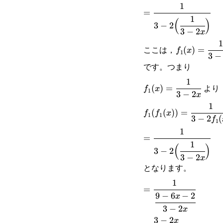
1
=\cfrac{1}{3-
=
1
(
)
2\Big(\cfrac{1}
3
−
2
3
−
2
x
{3-2x}\Big)}
1
f_1(x)=\cfr
ここは，
(
)
=
f
x
1
3
−
{3-2x}
です。つまり
1
f_1(x)=\cfrac{1}
より
(
)
=
f
x
1
3
−
2
x
{3-2x}
1
f_1(f_1(x))=\cfrac{
(
(
))
=
f
f
x
1
1
3
−
2
(
f
1
{3-2f_1(x)}
1
=\cfrac{1}{3-
=
1
(
)
2\Big(\cfrac{1}
3
−
2
3
−
2
x
{3-2x}\Big)}
となります。
1
=\cfrac{1}
=
9
−
6
−
2
x
{\cfrac{9-
3
−
2
x
6x-2}{3-
3
−
2
=\cfrac{3-
x