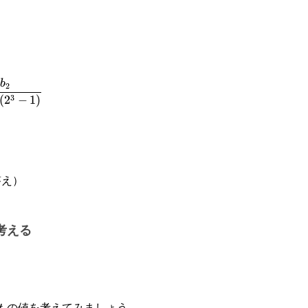
-
b
2
3
(
2
−
1
)
え）
考える
t
の値を考えてみましょう。