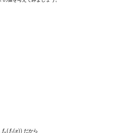
t
だから
(
(
))
f
f
x
1
n