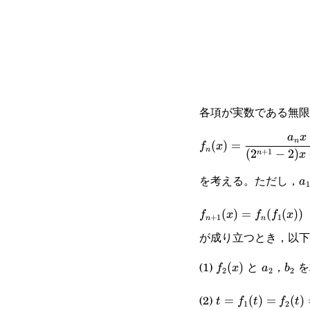
各項が実数である無
f_n(x)=\cfrac{a_nx
a
x
n
(
)
=
f
x
n
+
1
(
2
−
2
)
n
x
b_n}{(2^{n+1}-2)x
a
を考える。ただし，
a
(2^{n+1}-1)}
1
f_{n+1}
(
)
=
(
(
))
f
x
f
f
x
+
1
1
n
n
(x)=f_n(f_1(x))
が成り立つとき，以下
f_2(x)
a_2
b_2
(1)
と
，
を
(
)
f
x
a
b
2
2
2
t=f_1(t)=f_2(t)
(2)
=
(
)
=
(
)
t
f
t
f
t
1
2