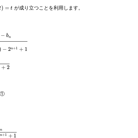
(t)=t
が成り立つことを利用します。
)
=
t
t
−
b
n
frac{1}
+
1
)
−
2
+
1
n
{1}{2}
1}+1}
+
2
{1}
①
n
+
1
+
1
n