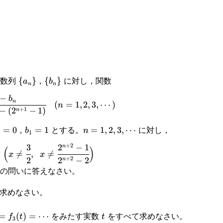
\
\
限数列
，
に対し，関数
{
}
{
}
a
b
n
n
{a_n\}
{b_n\}
−
-
(n=1,2,3,\cdots)
b
n
(
=
1
,
2
,
3
,
⋯
)
n
+
1
−
(
2
−
1
)
n
-
_1=0
b_1=1
n=1,2,3,\cdots
，
とする。
に対し，
=
0
=
1
=
1
,
2
,
3
,
⋯
b
n
1
+
2
3
2
−
1
n
\Big(x\not=\cfrac{3}
(
)

=
,

=
x
x
+
2
2
2
−
2
n
{2},\space x\not=\cfrac{2^{n+2}-1}
の問いに答えなさい。
{2^{n+2}-2}\Big)
求めなさい。
=f_3(t)=\cdots
t
をみたす実数
をすべて求めなさい。
=
(
)
=
⋯
f
t
t
3