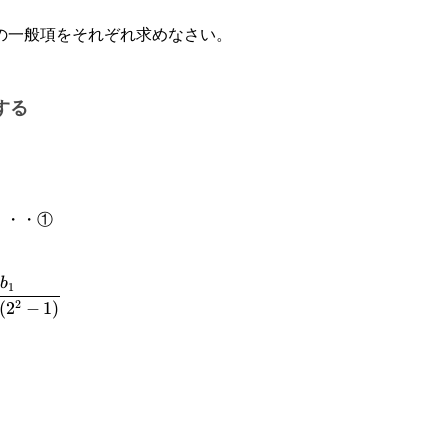
の一般項をそれぞれ求めなさい。
}
する
・・①
-
b
1
2
(
2
−
1
)
{1}