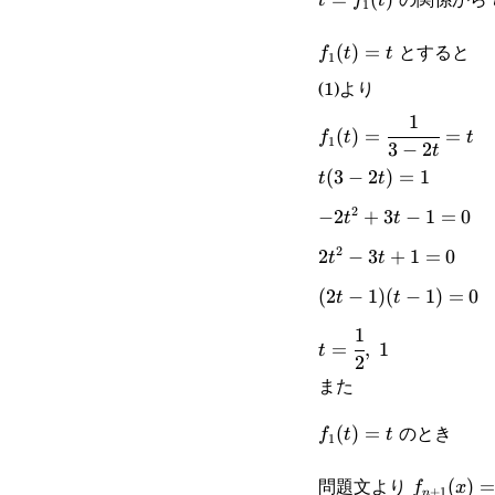
t
f
t
1
f_1(t)=t
とすると
(
)
=
f
t
t
1
(1)より
1
f_1(t)=\cfrac{1}
(
)
=
=
f
t
t
1
3
−
2
t
{3-2t}=t
t(3-
(
3
−
2
)
=
1
t
t
2
2t)=1
-2t^2+3t-
−
2
+
3
−
1
=
0
t
t
2
1=0
2t^2-
2
−
3
+
1
=
0
t
t
3t+1=0
(2t-
(
2
−
1
)
(
−
1
)
=
0
t
t
1
1)(t-
t=\cfrac{1}
=
,
1
t
2
1)=0
{2},\space1
また
f_1(t)=t
のとき
(
)
=
f
t
t
1
f_{n+1}
問題文より
(
)
=
f
x
+
1
n