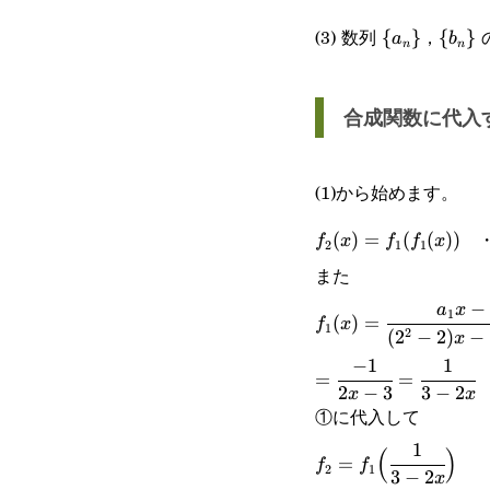
\
\
(3) 数列
，
{
}
{
}
a
b
n
n
{a_n\}
{b_n\
合成関数に代入
(1)から始めます。
f_2(x)=f_1(f_1(x))
・
(
)
=
(
(
))
f
x
f
f
x
2
1
1
また
−
f_1(x)=\cfrac{a_1x
a
x
1
(
)
=
f
x
1
2
(
2
−
2
)
−
x
b_1}{(2^2-2)x-(2^2-
−
1
1
=\cfrac{-1}
=
=
1)}
2
−
3
3
−
2
x
x
{2x-
①に代入して
3}=\cfrac{1}
1
f_2=f_1\Big(\cfrac
(
)
=
f
f
2
1
3
−
2
x
{3-2x}
{3-2x}\Big)