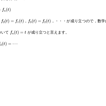
_1(x))
=
(
)
f
t
n
(t)
f_2(t)=f_1(t)
f_3(t)=f_2(t)
，
，
，・・・が成り立つので，数学
(
)
=
(
)
(
)
=
(
)
f
t
f
t
f
t
f
t
2
1
3
2
f_n(t)=t
ついて
が成り立つと言えます。
(
)
=
f
t
t
n
3(t)=\cdots
(
)
=
⋯
f
t
3