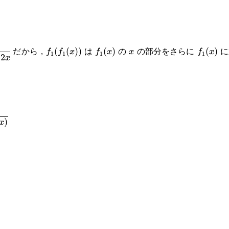
ac{1}
f_1(f_1(x))
f_1(x)
x
f_1(x)
だから，
は
の
の部分をさらに
に
(
(
))
(
)
(
)
f
f
x
f
x
x
f
x
1
1
1
1
2
x
1}
)
x