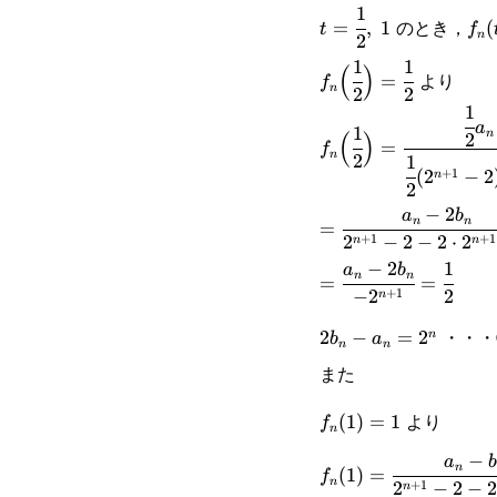
1
t=\cfrac{1}
f_n
のとき，
=
,
1
(
t
f
n
2
{2},\space1
1
1
f_n\Big(\cfrac{1}
(
)
より
=
f
n
2
2
{2}\Big)=\cfrac{1}
1
f_n\Big(\cfrac{1}
a
1
n
(
)
2
{2}
=
f
n
{2}\Big)=\cfrac{\c
2
1
+
1
(
2
−
2
n
2
{2}a_n-b_n}{\cfrac
−
2
=\cfrac{a_n-2b_n}
a
b
n
n
=
(2^{n+1}-2)-2^{n+
+
1
+
1
2
−
2
−
2
⋅
2
n
n
{2^{n+1}-2-
−
2
1
=\cfrac{a_n-2b_n}
a
b
n
n
=
=
2\cdot2^{n+1}+2}
+
1
−
2
2
n
{-2^{n+1}}=\cfrac
2b_n-
・・・
2
−
=
2
n
b
a
{2}
n
n
a_n=2^n
また
f_n(1)=1
より
(
1
)
=
1
f
n
−
f_n(1)=\cfrac{a_n-
a
b
n
(
1
)
=
f
n
+
1
2
−
2
−
2
n