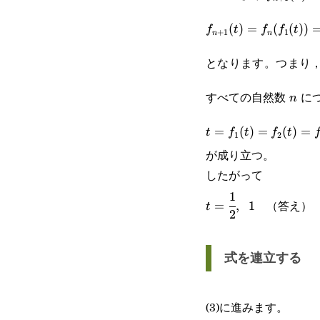
(x)=f_n(f
f_{n+1}
(
)
=
(
(
))
f
t
f
f
t
+
1
1
n
n
(t)=f_n(f_1(t))=f_n
となります。つまり
n
すべての自然数
に
n
t=f_1(t)=f_2(t)=f_
=
(
)
=
(
)
=
t
f
t
f
t
1
2
が成り立つ。
したがって
1
t=\cfrac{1}
（答え）
=
,
1
t
2
{2},\space 1
式を連立する
(3)に進みます。