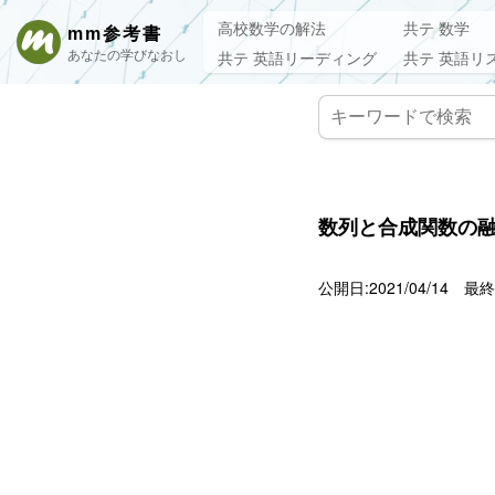
高校数学の解法
共テ 数学
mm参考書
あなたの学びなおし
共テ 英語リーディング
共テ 英語リ
数列と合成関数の融合
公開日:2021/04/14
最終更