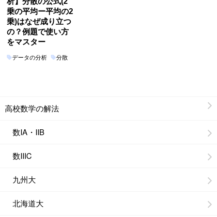
析】分散の公式(2
乗の平均ー平均の2
乗)はなぜ成り立つ
の？例題で使い方
をマスター
データの分析
分散
高校数学の解法
数IA・IIB
数IIIC
九州大
北海道大