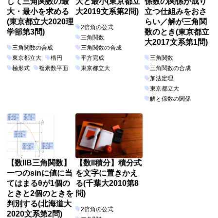
して三角関数の最
大と最小(東京都立
係数の関係が成り
大・最小を求める
大2019文系第2問)
立つ仕組みをおさ
(東京都立大2020理
らい／解が三角関
2倍角の公式
学部第3問)
数のとき(東京都立
三角関数
大2017文系第1問)
三角関数の合成
三角関数の合成
東京都立大
楕円
平方完成
三角関数
極形式
複素数平面
東京都立大
三角関数の合成
加法定理
東京都立大
解と係数の関係
【数IIB三角関数】
【数II積分】積分式
一つのsinに値に当
を文字に置きかえ
てはまるθが1個の
る(千葉大2010第8
ときと2個のときを
問)
判別する(北海道大
2倍角の公式
2020文系第2問)