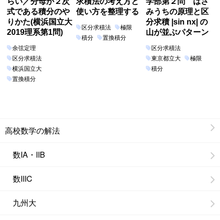
らい／分母が２次
求積法の考え方と
学部第２問 はさ
式である積分のや
使い方を整理する
みうちの原理と区
りかた(横浜国立大
分求積 |sin nx| の
区分求積法
極限
2019理系第1問)
山が並ぶパターン
積分
置換積分
余弦定理
区分求積法
区分求積法
東京都立大
極限
横浜国立大
積分
置換積分
高校数学の解法
数IA・IIB
数IIIC
九州大