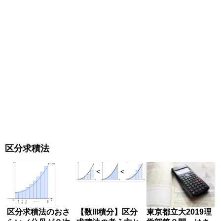
区分求積法
区分求積法のおさ
【数III積分】区分
東京都立大2019理