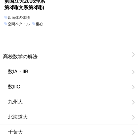
浜国立大2016理系
第3問(文系第3問))
四面体の体積
空間ベクトル
重心
高校数学の解法
数IA・IIB
数IIIC
九州大
北海道大
千葉大