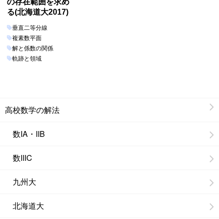
の存在範囲を求め
る(北海道大2017)
垂直二等分線
複素数平面
解と係数の関係
軌跡と領域
高校数学の解法
数IA・IIB
数IIIC
九州大
北海道大