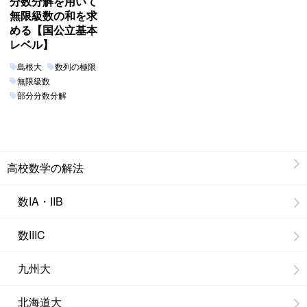
分数分解を用いて
無限級数の和を求
める【国公立基本
レベル】
島根大
数列の極限
無限級数
部分分数分解
高校数学の解法
数IA・IIB
数IIIC
九州大
北海道大