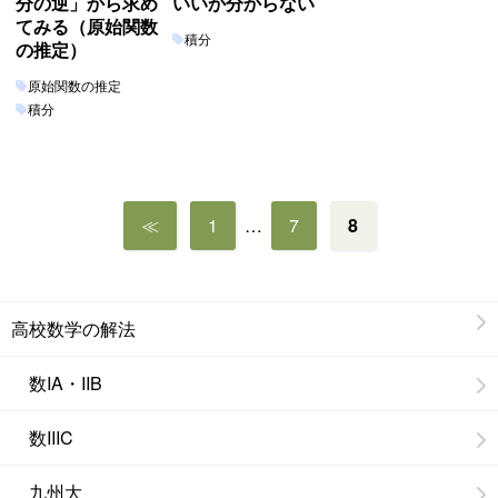
分の逆」から求め
いいか分からない
てみる（原始関数
積分
の推定）
原始関数の推定
積分
投
≪
1
…
7
8
稿
の
ペ
ー
高校数学の解法
ジ
送
数IA・IIB
り
数IIIC
九州大