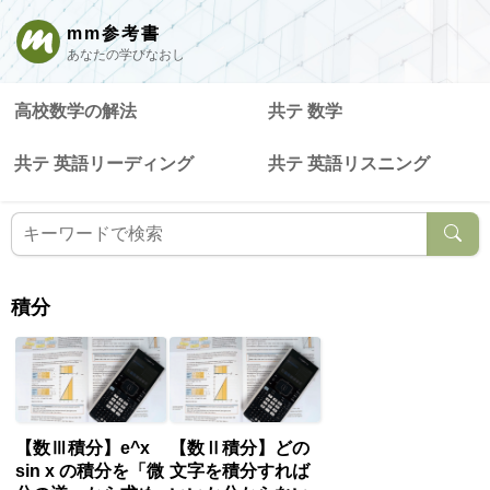
mm参考書
あなたの学びなおし
高校数学の解法
共テ 数学
共テ 英語リーディング
共テ 英語リスニング
積分
【数Ⅲ積分】e^x
【数Ⅱ積分】どの
sin x の積分を「微
文字を積分すれば