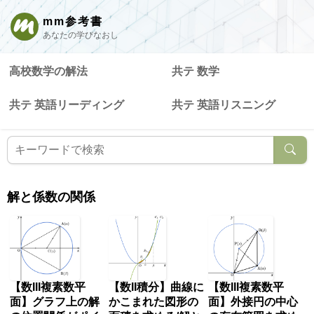
mm参考書
あなたの学びなおし
高校数学の解法
共テ 数学
共テ 英語リーディング
共テ 英語リスニング
解と係数の関係
【数III複素数平
【数II積分】曲線に
【数III複素数平
面】グラフ上の解
かこまれた図形の
面】外接円の中心