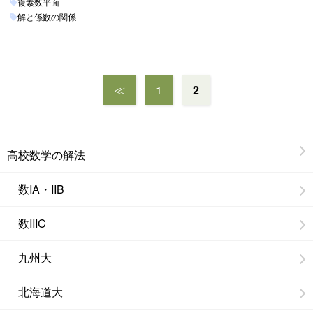
複素数平面
解と係数の関係
投
≪
1
2
稿
の
ペ
ー
高校数学の解法
ジ
送
数IA・IIB
り
数IIIC
九州大
北海道大