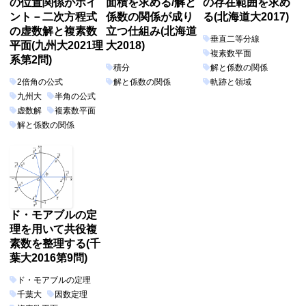
の位置関係がポイ
面積を求める/解と
の存在範囲を求め
ント－二次方程式
係数の関係が成り
る(北海道大2017)
の虚数解と複素数
立つ仕組み(北海道
垂直二等分線
平面(九州大2021理
大2018)
複素数平面
系第2問)
積分
解と係数の関係
2倍角の公式
解と係数の関係
軌跡と領域
九州大
半角の公式
虚数解
複素数平面
解と係数の関係
ド・モアブルの定
理を用いて共役複
素数を整理する(千
葉大2016第9問)
ド・モアブルの定理
千葉大
因数定理