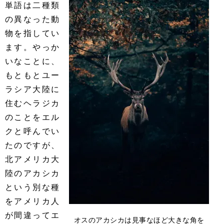
単語は二種類
の異なった動
物を指してい
ます。やっか
いなことに、
もともとユー
ラシア大陸に
住むヘラジカ
のことをエル
クと呼んでい
たのですが、
北アメリカ大
陸のアカシカ
という別な種
をアメリカ人
が間違ってエ
オスのアカシカは見事なほど大きな角を