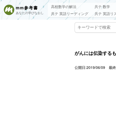
高校数学の解法
共テ 数学
mm参考書
あなたの学びなおし
共テ 英語リーディング
共テ 英語リ
がんには伝染する
公開日:2019/06/09
最終更