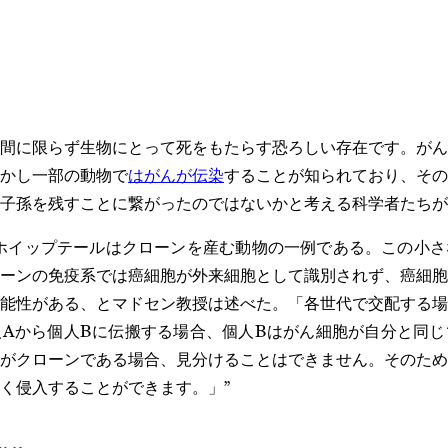
間に限らず生物にとって死をもたらす恐ろしい存在です。がん
かし一部の動物で
はがんが伝染
することが知られており、その
子孫を残すことに繋がったのではないかと考える科学者たちが
ホイップテールはクローンを産む動物の一例である。この小さ
ーンの免疫系では癌細胞が外来細胞として識別されず、癌細胞
能性がある、とマドセン教授は述べた。「各世代で交配する場
Aから個人Bに伝搬する場合、個人Bはがん細胞が自分と同じ
がクローンである場合、見分けることはできません。そのため
く侵入することができます。」”