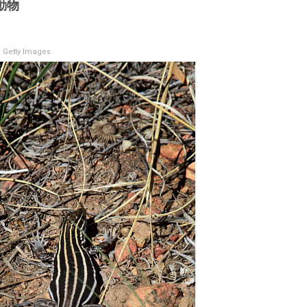
動物
 Getty Images