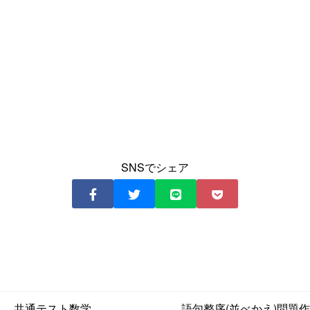
SNSでシェア
共通テスト数学
語句整序(並べかえ)問題