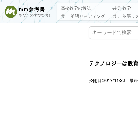
高校数学の解法
共テ 数学
mm参考書
あなたの学びなおし
共テ 英語リーディング
共テ 英語リ
テクノロジーは教
公開日:2019/11/23
最終更