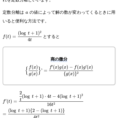
定数分離は
の値によって解の数が変わってくるときに用
a
a
いると便利な方法です。
2
(
l
o
g
+
1
)
f(t)=\cfrac{(\log t+1)^2}
t
とすると
(
)
=
f
t
4
t
{4t}
商の微分
′
′
(
)
(
)
(
)
−
(
)
(
)
\Big\{\cfrac{f(x)}
f
x
f
x
g
x
f
x
g
x
{
}
’
=
2
(
)
{
(
)
}
g
x
g
x
{g(x)}\Big\}’=\cfrac{f'(x)g(x)-
f(x)g'(x)}{\{g(x)\}^2}
2
f'(t)=\cfrac{\cfrac{2}
2
(
l
o
g
+
1
)
⋅
4
−
4
(
l
o
g
+
1
)
t
t
t
t
′
(
)
=
f
t
{t}(\log t+1)\cdot4t-
2
16
t
(
l
o
g
+
1
)
{
2
−
(
l
o
g
+
1
)}
=\cfrac{(\log t+1)\
t
t
4(\log t+1)^2}
=
2
4
t