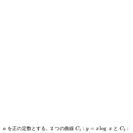
a
C_1:y=x\log x
C_2:
を正の定数とする。2 つの曲線
と
:
=
l
o
g
:
a
C
y
x
x
C
1
2