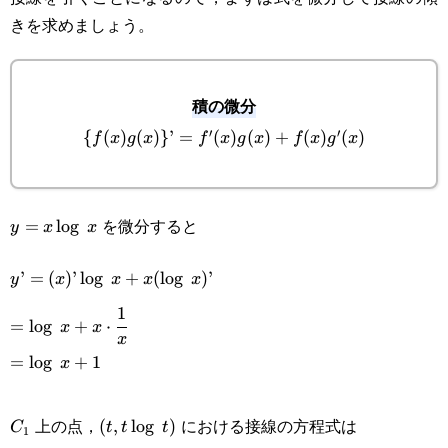
きを求めましょう。
積の微分
′
′
{
(
)
(
)}
’
=
\
(
)
(
)
+
(
)
(
)
f
x
g
x
f
x
g
x
f
x
g
x
{f(x)g(x)\}’=f'(x)g(x)+f(x)g'(x)
を微分すると
y=x\log x
=
l
o
g
y
x
x
y’=
’
=
(
)
’
l
o
g
+
(
l
o
g
)
’
y
x
x
x
x
1
(x)’\log x+x(\log x)’
=\log x+x\cdot\cfrac{1}
=
l
o
g
+
⋅
x
x
x
{x}
=\log x+1
=
l
o
g
+
1
x
C_1
(t,t\log t)
上の点，
における接線の方程式は
(
,
l
o
g
)
C
t
t
t
1