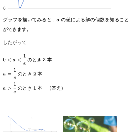
グラフを描いてみると，
の値による解の個数を知ること
a
a
ができます。
したがって
1
0<a<\cfrac{1}
のとき 3 本
0
<
<
a
e
{e}
1
a=\cfrac{1}
のとき 2 本
=
a
e
{e}
1
a>\cfrac{1}
のとき 1 本 （答え）
>
a
e
{e}