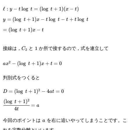
\ell:y-
ℓ
:
−
l
o
g
=
(
l
o
g
+
1
)
(
−
)
y
t
t
t
x
t
t\log t=
y=
=
(
l
o
g
+
1
)
−
l
o
g
−
+
l
o
g
y
t
x
t
t
t
t
t
(\log t+1)
(\log t+1)x-
=
=
(
l
o
g
+
1
)
−
t
x
t
(x-t)
t\log t-
(\log t+1)x-
C_2
接線は，
と 1 か所で接するので，式を連立して
C
t+t\log t
t
2
2
ax^2-
−
(
l
o
g
+
1
)
+
=
0
a
x
t
x
t
(\log t+1)x+t=0
判別式をつくると
2
D=
=
(
l
o
g
+
1
)
−
4
=
0
D
t
a
t
2
(
l
o
g
+
1
)
(\log t+1)^2-
\cfrac{(\log t+1)^2}
t
=
a
4
t
4at=0
{4t}=a
今回のポイントは
を右に追いやってしまうことです。こ
a
a
れを定数分離といいます。