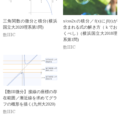
三角関数の微分と積分(横浜
x/cos2xの積分／f(x)に∫f(t)が
国立大2020理系第1問)
含まれる式の解き方（ k でお
くべし）(横浜国立大2018理
数IIIC
系第1問)
数IIIC
【数III微分】接線の座標の存
在範囲／漸近線を求めてグラ
フの概形を描く(九州大2020)
数IIIC