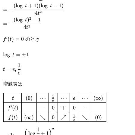
{2-(\log t+1)\}}
{16t^2}
(
l
o
g
+
1
)
(
l
o
g
−
1
)
=-
t
t
=
−
{4t^2}
2
4
t
\cfrac{(\log t+1)
2
(
l
o
g
)
−
1
=-
t
=
−
(\log t-1)}{4t^2}
2
4
t
\cfrac{(\log t)^2-
のとき
′
f'(t)=0
(
)
=
0
f
t
1}{4t^2}
\log t=\pm1
l
o
g
=
±
1
t
1
t=e,\cfrac{1}
=
,
t
e
e
{e}
増減表は
1
\def\arraystretch{1.5}\begin{array}
(
0
)
⋯
⋯
⋯
(
∞
)
t
e
e
′
(
)
−
0
+
0
−
f
t
{|c|c|c|c|c|c|c|c|}\hline t&
1
(
)
(
∞
)
↘
0
↗
↘
(
0
)
f
t
(0)&\cdots&\frac{1}
e
1
{e}&\cdots&e&\cdots&
2
(
)
f\Big(\cfrac{1}
l
o
g
+
1