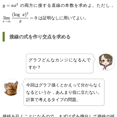
の両方に接する直線の本数を求めよ。ただし，
2
=
\
y
a
x
2
(
l
o
g
)
x
は証明なしに用いてよい。
l
i
m
=
0
x
→
∞
x
接線の式を作り交点を求める
グラフどんなカンジになるんで
すか？
今回はグラフ描くとかえって分からなく
なるというか，あんまり役に立たない。
計算で考えるタイプの問題。
接線を引くことになるので，まずは式を微分して接線の傾