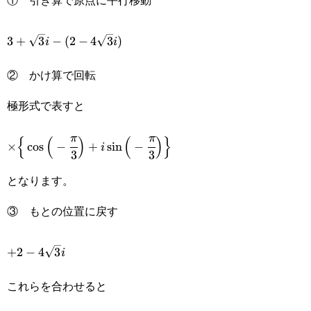
3+\sqrt{3}i-
3
+
3
−
(
2
−
4
3
)
i
i
(2-
② かけ算で回転
4\sqrt{3}i)
極形式で表すと
\times\Big\
π
π
{
(
)
(
)
}
×
c
o
s
−
+
s
i
n
−
i
3
3
{\cos\Big(-
となります。
\cfrac{\pi}
③ もとの位置に戻す
{3}\Big)+i\sin\Big(-
\cfrac{\pi}
+2-
+
2
−
4
3
i
{3}\Big)\Big\}
4\sqrt{3}i
これらを合わせると