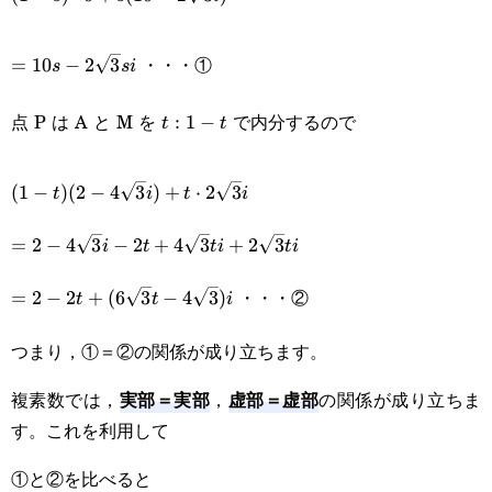
s)\cdot0+s(10-
=10s-
2\sqrt{3}i)
・・・①
=
10
−
2
3
s
s
i
2\sqrt{3}si
点 P は A と M を
で内分するので
t:1-
:
1
−
t
t
t
(1-t)(2-
(
1
−
)
(
2
−
4
3
)
+
⋅
2
3
t
i
t
i
4\sqrt{3}i)+t\cdot2\sqrt{3}i
=2-4\sqrt{3}i-
=
2
−
4
3
−
2
+
4
3
+
2
3
i
t
t
i
t
i
2t+4\sqrt{3}ti+2\sqrt{3}ti
=2-2t+
・・・②
=
2
−
2
+
(
6
3
−
4
3
)
t
t
i
(6\sqrt{3}t-
つまり，①＝②の関係が成り立ちます。
4\sqrt{3})i
実部＝実部
虚部＝虚部
複素数では，
，
の関係が成り立ちま
す。これを利用して
①と②を比べると