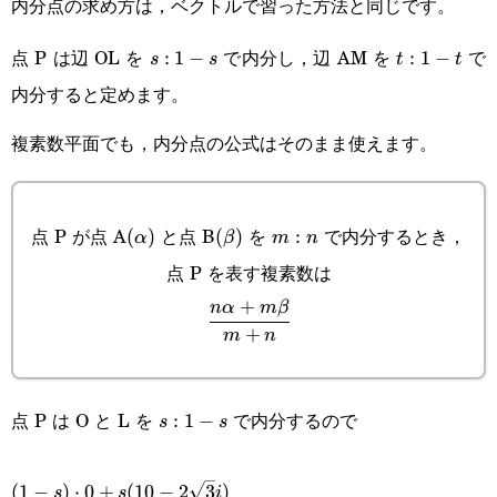
内分点の求め方は，ベクトルで習った方法と同じです。
点 P は辺 OL を
で内分し，辺 AM を
で
s:1-
:
1
−
t:1-
:
1
−
s
s
t
t
内分すると定めます。
s
t
複素数平面でも，内分点の公式はそのまま使えます。
点 P が点 A
と点 B
を
で内分するとき，
(\alpha)
(
)
(\beta)
(
)
m:n
:
α
β
m
n
点 P を表す複素数は
+
\cfrac{n\alpha+m\beta}
n
α
m
β
+
m
n
{m+n}
点 P は O と L を
で内分するので
s:1-
:
1
−
s
s
s
(1-
(
1
−
)
⋅
0
+
(
10
−
2
3
)
s
s
i