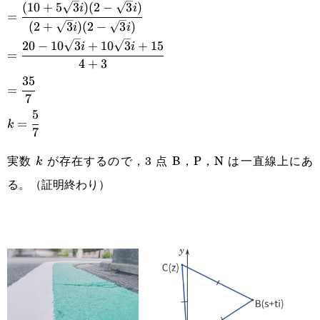
(
10
+
5
3
)
(
2
−
3
)
=\cfrac{(10+5\sqrt{3}i)
i
i
=
(
2
+
3
)
(
2
−
3
)
i
i
(2-\sqrt{3}i)}
20
−
10
3
+
10
3
+
15
=\cfrac{20-
i
i
=
{(2+\sqrt{3}i)(2-
4
+
3
10\sqrt{3}i+10\sqrt{3}i+15}
35
=\cfrac{35}
\sqrt{3}i)}
=
{4+3}
7
{7}
5
k=\cfrac{5}
=
k
7
{7}
実数
が存在するので，3 点 B，P，N は一直線上にあ
k
k
る。（証明終わり）