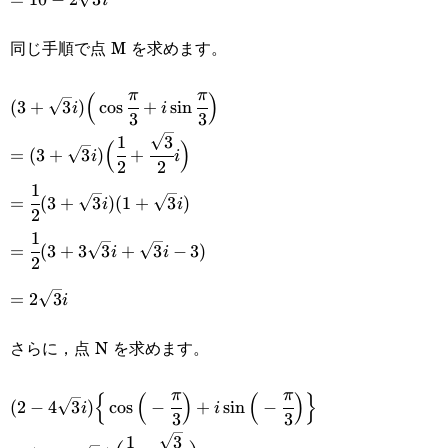
i
2\sqrt{3}i
同じ手順で点 M を求めます。
(3+\sqrt{3}i)\Big(\cos\cfrac{\pi}
π
π
(
)
(
3
+
3
)
c
o
s
+
s
i
n
i
i
3
3
{3}+i\sin\cfrac{\pi}{3}\Big)
1
3
=
(
)
=
(
3
+
3
)
+
i
i
2
2
(3+\sqrt{3}i)\Big(\cfrac{1}
1
=\cfrac{1}
=
(
3
+
3
)
(
1
+
3
)
i
i
{2}+\cfrac{\sqrt{3}}
2
{2}
1
=\cfrac{1}{2}
{2}i\Big)
=
(
3
+
3
3
+
3
−
3
)
i
i
(3+\sqrt{3}i)
2
(3+3\sqrt{3}i+\sqrt{3}i-
=2\sqrt{3}i
(1+\sqrt{3}i)
=
2
3
i
3)
さらに，点 N を求めます。
(2-4\sqrt{3}i)\Big\
π
π
{
(
)
(
)
}
(
2
−
4
3
)
c
o
s
−
+
s
i
n
−
i
i
3
3
{\cos\Big(-
1
3
=(2-