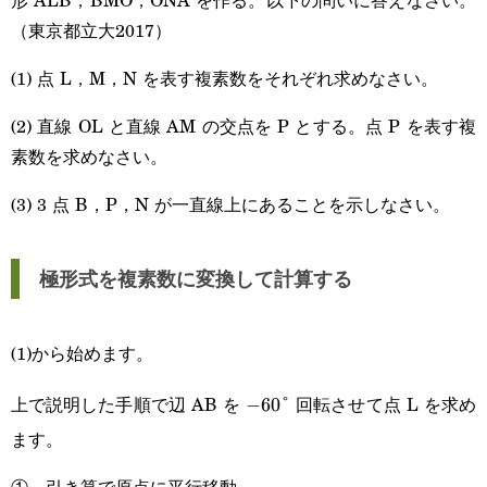
（東京都立大2017）
(1) 点 L，M，N を表す複素数をそれぞれ求めなさい。
(2) 直線 OL と直線 AM の交点を P とする。点 P を表す複
素数を求めなさい。
(3) 3 点 B，P，N が一直線上にあることを示しなさい。
極形式を複素数に変換して計算する
(1)から始めます。
上で説明した手順で辺 AB を
回転させて点 L を求め
-60\degree
−
60°
ます。
① 引き算で原点に平行移動