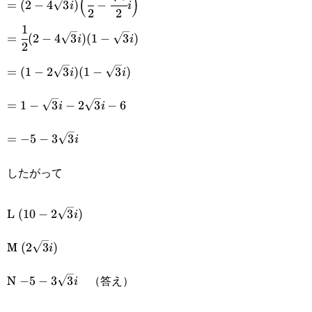
(
)
=
(
2
−
4
3
)
−
i
i
\cfrac{\pi}
2
2
4\sqrt{3}i)\Big(\cfrac{1}
1
=\cfrac{1}
{3}\Big)+i\sin\Big(-
=
(
2
−
4
3
)
(
1
−
3
)
i
i
{2}-\cfrac{\sqrt{3}}
2
{2}(2-
\cfrac{\pi}
=(1-
{2}i\Big)
=
(
1
−
2
3
)
(
1
−
3
)
i
i
4\sqrt{3}i)
{3}\Big)\Big\}
2\sqrt{3}i)
=1-
(1-
=
1
−
3
−
2
3
−
6
i
i
(1-
\sqrt{3}i-
\sqrt{3}i)
=-5-
\sqrt{3}i)
=
−
5
−
3
3
i
2\sqrt{3}i-
3\sqrt{3}i
6
したがって
(10-
L
(
10
−
2
3
)
i
2\sqrt{3}i)
(2\sqrt{3}i)
M
(
2
3
)
i
-5-
N
（答え）
−
5
−
3
3
i
3\sqrt{3}i