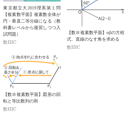
東京都立大2019理系第１問
【複素数平面】複素数全体が
円・垂直二等分線になる（教
科書レベルから復習しつつ入
【数Ⅲ複素数平面】αβの方程
試問題）
式、直線のなす角を求める
数IIIC
数IIIC
【数Ⅲ複素数平面】図形の回
転と等比数列の和
数IIIC