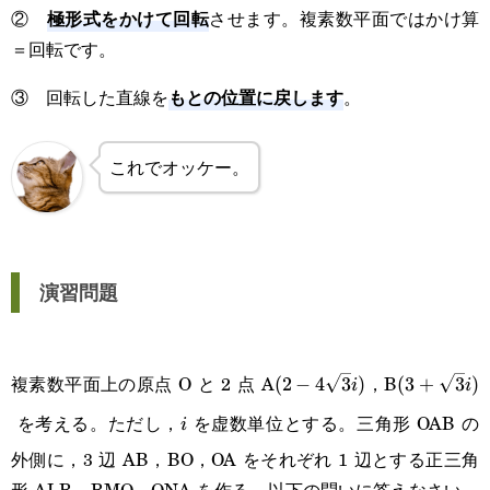
極形式をかけて回転
②
させます。複素数平面ではかけ算
＝回転です。
もとの位置に戻します
③ 回転した直線を
。
これでオッケー。
演習問題
(2-
(3+\sqrt{3
複素数平面上の原点 O と 2 点 A
，B
(
2
−
4
3
)
(
3
+
3
)
i
i
4\sqrt{3}i)
を考える。ただし，
を虚数単位とする。三角形 OAB の
i
i
外側に，3 辺 AB，BO，OA をそれぞれ 1 辺とする正三角
形 ALB，BMO，ONA を作る。以下の問いに答えなさい。