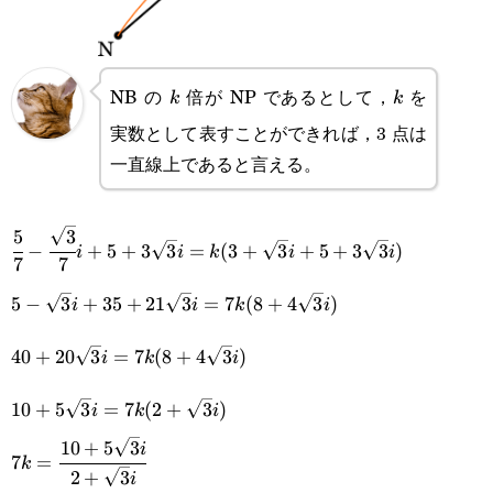
NB の
倍が NP であるとして，
を
k
k
k
k
実数として表すことができれば，3 点は
一直線上であると言える。
5
3
\cfrac{5}{7}-\cfrac{\sqrt{3}}
−
+
5
+
3
3
=
(
3
+
3
+
5
+
3
3
)
i
i
k
i
i
7
7
{7}i+5+3\sqrt{3}i=k(3+\sqrt{3}i+5+3\sqrt{3}i)
5-
5
−
3
+
35
+
21
3
=
7
(
8
+
4
3
)
i
i
k
i
\sqrt{3}i+35+21\sqrt{3}i=7k(8+4\sqrt{3}i)
40+20\sqrt{3}i=7k(8+4\sqrt{3}i)
40
+
20
3
=
7
(
8
+
4
3
)
i
k
i
10+5\sqrt{3}i=7k(2+\sqrt{3}i)
10
+
5
3
=
7
(
2
+
3
)
i
k
i
10
+
5
3
7k=\cfrac{10+5\sqrt{3}i}
i
7
=
k
2
+
3
i
{2+\sqrt{3}i}