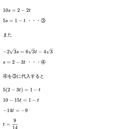
10s=2-
10
=
2
−
2
s
t
・・・③
2t
5s=1-
5
=
1
−
s
t
t
また
-2\sqrt{3}s=6\sqrt{3}t-
−
2
3
=
6
3
−
4
3
s
t
4\sqrt{3}
・・・④
s=2-
=
2
−
3
s
t
3t
④を③に代入すると
5(2-
5
(
2
−
3
)
=
1
−
t
t
3t)=1-
10-
10
−
15
=
1
−
t
t
t
15t=1-
-14t=-9
−
14
=
−
9
t
t
9
t=\cfrac{9}
=
t
14