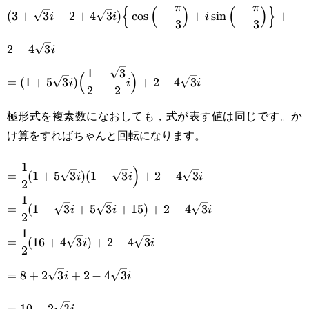
(3+\sqrt{3}i-
π
π
{
(
)
(
)
}
(
3
+
3
−
2
+
4
3
)
c
o
s
−
+
s
i
n
−
+
i
i
i
3
3
2+4\sqrt{3}i)\Big\
2
−
4
3
i
{\cos\Big(-
1
3
=
(
)
\cfrac{\pi}
=
(
1
+
5
3
)
−
+
2
−
4
3
i
i
i
2
2
(1+5\sqrt{3}i)\Big(\cfrac{1}
{3}\Big)+i\sin\Big(-
極形式を複素数になおしても，式が表す値は同じです。か
{2}-\cfrac{\sqrt{3}}
\cfrac{\pi}
け算をすればちゃんと回転になります。
{2}i\Big)+2-4\sqrt{3}i
{3}\Big)\Big\}+2-
1
=\cfrac{1}{2}
)
=
(
1
+
5
3
)
(
1
−
3
+
2
−
4
3
4\sqrt{3}i
i
i
i
2
(1+5\sqrt{3}i)(1-
1
=\cfrac{1}{2}(1-
=
(
1
−
3
+
5
3
+
15
)
+
2
−
4
3
i
i
i
\sqrt{3}i\Big)+2-
2
\sqrt{3}i+5\sqrt{3}i+15)+2-
1
=\cfrac{1}{2}
4\sqrt{3}i
=
(
16
+
4
3
)
+
2
−
4
3
i
i
4\sqrt{3}i
2
(16+4\sqrt{3}i)+2-
=8+2\sqrt{3}i+2-
=
8
+
2
3
+
2
−
4
3
i
i
4\sqrt{3}i
4\sqrt{3}i
=10-
=
10
−
2
3