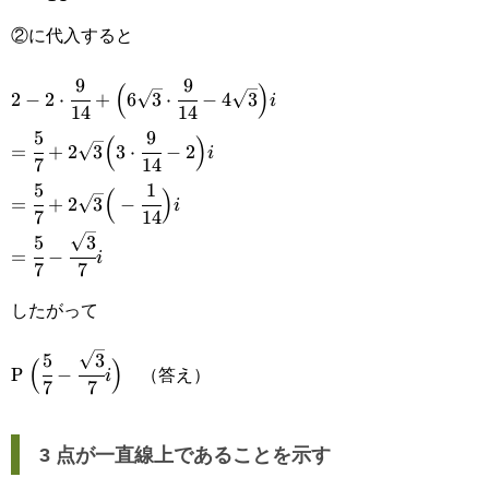
{14}
②に代入すると
9
9
2-2\cdot\cfrac{9}
(
)
2
−
2
⋅
+
6
3
⋅
−
4
3
i
14
14
{14}+\Big(6\sqrt{3}\cdot\cfrac{9}
5
9
=\cfrac{5}
(
)
=
+
2
3
3
⋅
−
2
i
{14}-4\sqrt{3}\Big)i
7
14
{7}+2\sqrt{3}\Big(3\cdot\cfrac{9}
5
1
=\cfrac{5}
(
)
=
+
2
3
−
i
{14}-2\Big)i
7
14
{7}+2\sqrt{3}\Big(-
5
3
=\cfrac{5}{7}-
=
−
i
\cfrac{1}{14}\Big)i
7
7
\cfrac{\sqrt{3}}
したがって
{7}i
5
3
\Big(\cfrac{5}
(
)
P
（答え）
−
i
7
7
{7}-
\cfrac{\sqrt{3}}
3 点が一直線上であることを示す
{7}i\Big)