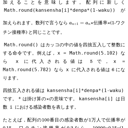
加えることを意味します。配列に新しく
が
Math.round(kansensha[i]*denpa*(1-waku))
a_{n+1}=a_n
加えられます。数列で言うなら
×伝播率×(1-ワク
=
a
a
+
1
n
n
チン接種率) と同じことです。
はカッコの中の値を四捨五入して整数に
Math.round()
する命令です。例えば，
な
x = Math.round(5.102)
ら
に代入される値は 5 で，
x
x =
なら
に代入される値は 6 にな
Math.round(5.782)
x
ります。
四捨五入される値は
kansensha[i]*denpa*(1-waku)
です。
は掛け算の×の意味です。
は日
*
kansensha[i]
数
における感染者数を表します。
i
たとえば，配列の100番目の感染者数が1万人で伝播率が
0.15，ワクチン接種率が0.2なら，10000×0.15×(1-