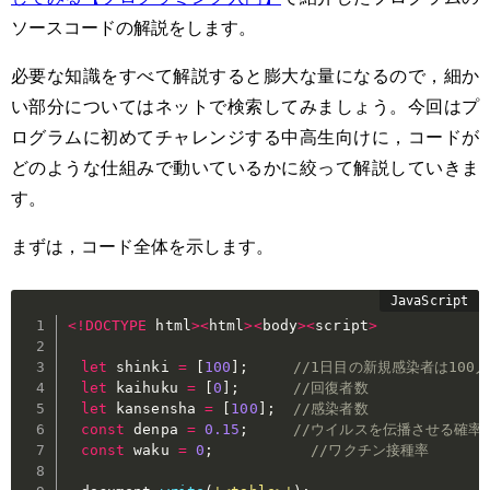
ソースコードの解説をします。
必要な知識をすべて解説すると膨大な量になるので，細か
い部分についてはネットで検索してみましょう。今回はプ
ログラムに初めてチャレンジする中高生向けに，コードが
どのような仕組みで動いているかに絞って解説していきま
す。
まずは，コード全体を示します。
<
!
DOCTYPE
 html
>
<
html
>
<
body
>
<
script
>
let
 shinki 
=
[
100
]
;
//1日目の新規感染者は100人
let
 kaihuku 
=
[
0
]
;
//回復者数
let
 kansensha 
=
[
100
]
;
//感染者数
const
 denpa 
=
0.15
;
//ウイルスを伝播させる確率
const
 waku 
=
0
;
//ワクチン接種率