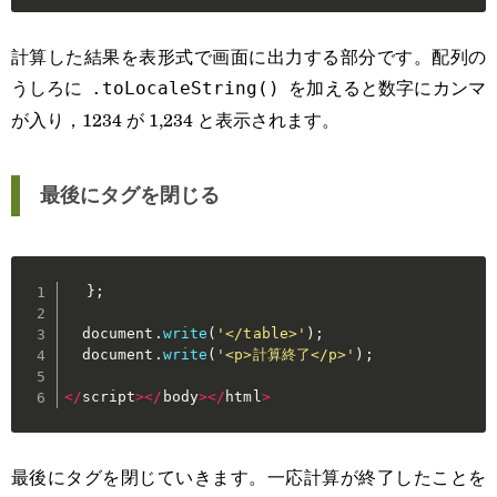
計算した結果を表形式で画面に出力する部分です。配列の
うしろに
を加えると数字にカンマ
.toLocaleString()
が入り，1234 が 1,234 と表示されます。
最後にタグを閉じる
}
;
  document
.
write
(
'</table>'
)
;
  document
.
write
(
'<p>計算終了</p>'
)
;
<
/
script
>
<
/
body
>
<
/
html
>
最後にタグを閉じていきます。一応計算が終了したことを