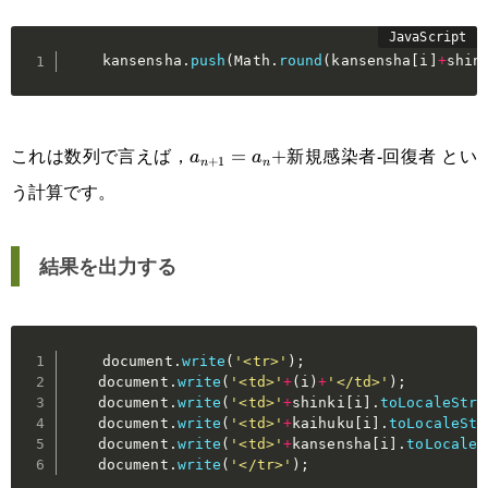
    kansensha
.
push
(
Math
.
round
(
kansensha
[
i
]
+
shin
a_{n+1}=a_n+
これは数列で言えば，
新規感染者-回復者 とい
=
+
a
a
+
1
n
n
う計算です。
結果を出力する
    document
.
write
(
'<tr>'
)
;
    document
.
write
(
'<td>'
+
(
i
)
+
'</td>'
)
;
    document
.
write
(
'<td>'
+
shinki
[
i
]
.
toLocaleStri
    document
.
write
(
'<td>'
+
kaihuku
[
i
]
.
toLocaleStr
    document
.
write
(
'<td>'
+
kansensha
[
i
]
.
toLocaleS
    document
.
write
(
'</tr>'
)
;