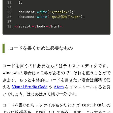
}
;
  document
.
write
(
'</table>'
)
;
  document
.
write
(
'<p>計算終了</p>'
)
;
<
/
script
>
<
/
body
>
<
/
html
>
コードを書くために必要なもの
コードを書くのに必要なものはテキストエディタです。
windows の場合はメモ帳があるので，それを使うことがで
きます。もっと本格的にコードを書きたい場合は無料で使
える
Visual Studio Code
や
Atom
をインストールすると良
いでしょう。はじめはメモ帳で十分です。
コードを書いたら，ファイル名をたとえば
の
test.html
ように拡張子を
として保存します。こうすること
.html