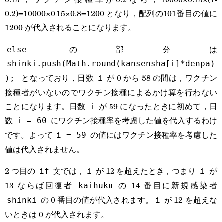
0.2)=10000×0.15×0.8=1200 となり，配列の101番目の値に
1200 が代入されることになります。
の部分は
else
shinki.push(Math.round(kansensha[i]*denpa)
となっており，日数
が 0 から 58 の間は，ワクチン
);
i
接種者がいないのでワクチン接種によるかけ算を行わない
ことになります。日数
が 59 になったときに初めて，日
i
数
にワクチン接種率を考慮した値を代入するわけ
i = 60
です。よって
の値にはワクチン接種率を考慮した
i = 59
値は代入されません。
2 つ目の
文では，
が 12 を超えたとき，つまり
が
if
i
i
13 ならば回復者
の 14 番目に新規感染者
kaihuku
の 0 番目の値が代入されます。
が 12 を超えな
shinki
i
いときは 0 が代入されます。