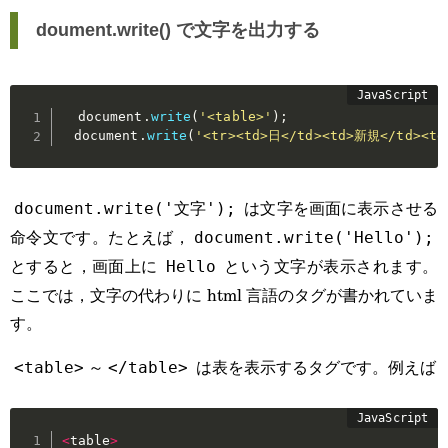
doument.write() で文字を出力する
  document
.
write
(
'<table>'
)
;
  document
.
write
(
'<tr><td>日</td><td>新規</td><t
は文字を画面に表示させる
document.write('文字');
命令文です。たとえば，
document.write('Hello');
とすると，画面上に
という文字が表示されます。
Hello
ここでは，文字の代わりに html 言語のタグが書かれていま
す。
～
は表を表示するタグです。例えば
<table>
</table>
<
table
>