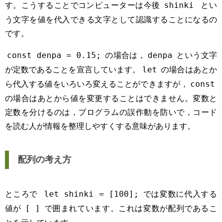
す。こうすることでコンピューターは今後
とい
shinki
う文字を値を代入できる文字として認識することになるの
です。
の場合は，
という文字
const denpa = 0.15;
denpa
が定数であることを宣言しています。
の場合はあとか
let
ら代入する値をいろいろ変えることができますが，
const
の場合はあとから値を変更することはできません。変数と
定数を分けるのは，プログラムの誤作動を防いで，コード
を読む人が情報を整理しやすくする意味があります。
配列の考え方
ところで
では変数に代入する
let shinki = [100];
値が
で囲まれています。これは変数が配列であるこ
[ ]