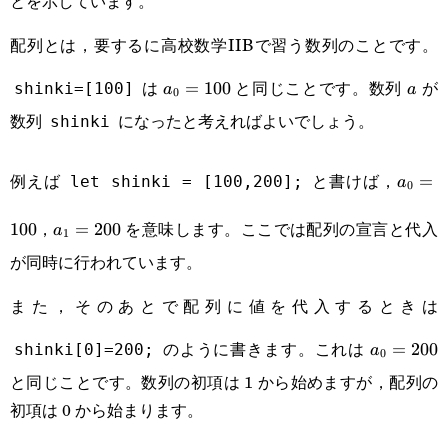
とを示しています。
配列とは，要するに高校数学IIBで習う数列のことです。
a_{0}=100
a
は
と同じことです。数列
が
=
100
shinki=[100]
a
a
0
数列
になったと考えればよいでしょう。
shinki
a_{0}
例えば
と書けば，
=
let shinki = [100,200];
a
0
a_{1}=200
，
を意味します。ここでは配列の宣言と代入
100
=
200
a
1
が同時に行われています。
また，そのあとで配列に値を代入するときは
a_{0}=20
のように書きます。これは
=
200
shinki[0]=200;
a
0
と同じことです。数列の初項は 1 から始めますが，配列の
初項は 0 から始まります。