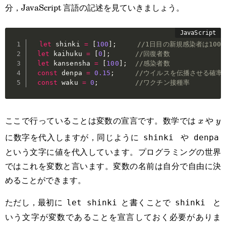
分，JavaScript 言語の記述を見ていきましょう。
let
 shinki 
=
[
100
]
;
//1日目の新規感染者は100
let
 kaihuku 
=
[
0
]
;
//回復者数
let
 kansensha 
=
[
100
]
;
//感染者数
const
 denpa 
=
0.15
;
//ウイルスを伝播させる確率
const
 waku 
=
0
;
//ワクチン接種率
ここで行っていることは変数の宣言です。数学では
や
x
y
x
y
に数字を代入しますが，同じように
や
shinki
denpa
という文字に値を代入しています。プログラミングの世界
ではこれを変数と言います。変数の名前は自分で自由に決
めることができます。
ただし，最初に
と書くことで
と
let shinki
shinki
いう文字が変数であることを宣言しておく必要がありま