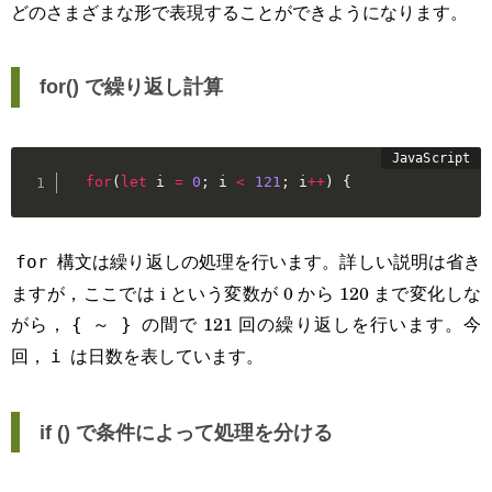
どのさまざまな形で表現することができようになります。
for() で繰り返し計算
for
(
let
 i 
=
0
;
 i 
<
121
;
 i
++
)
{
構文は繰り返しの処理を行います。詳しい説明は省き
for
ますが，ここでは i という変数が 0 から 120 まで変化しな
がら，
～
の間で 121 回の繰り返しを行います。今
{
}
回，
は日数を表しています。
i
if () で条件によって処理を分ける