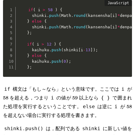
if
(
 i 
>
58
)
{
      shinki
.
push
(
Math
.
round
(
kansensha
[
i
]
*
denpa
*
}
else
{
      shinki
.
push
(
Math
.
round
(
kansensha
[
i
]
*
denpa
)
}
;
if
(
 i 
>
12
)
{
      kaihuku
.
push
(
shinki
[
i
-
13
]
)
;
}
else
{
      kaihuku
.
push
(
0
)
;
}
;
構文は「もし～なら」という意味です。ここでは
が
if
i
58 を超える，つまり
の値が 59 以上なら
で囲まれ
i
{ }
た処理を実行するということです。
は逆に
が 58
else
i
を超えない場合に実行する処理を書きます。
は，配列である
に新しい値を
shinki.push()
shinki