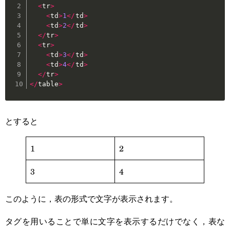
<
tr
>
<
td
>
1
<
/
td
>
<
td
>
2
<
/
td
>
<
/
tr
>
<
tr
>
<
td
>
3
<
/
td
>
<
td
>
4
<
/
td
>
<
/
tr
>
<
/
table
>
とすると
1
2
3
4
このように，表の形式で文字が表示されます。
タグを用いることで単に文字を表示するだけでなく，表な