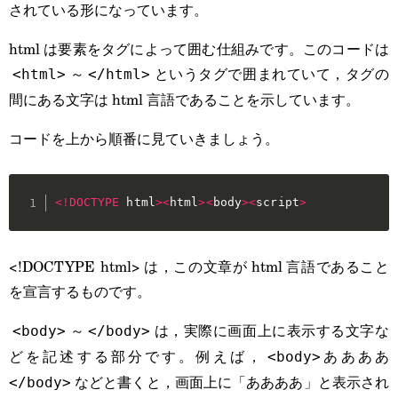
されている形になっています。
html は要素をタグによって囲む仕組みです。このコードは
～
というタグで囲まれていて，タグの
<html>
</html>
間にある文字は html 言語であることを示しています。
コードを上から順番に見ていきましょう。
<
!
DOCTYPE
 html
>
<
html
>
<
body
>
<
script
>
<!DOCTYPE html> は，この文章が html 言語であること
を宣言するものです。
～
は，実際に画面上に表示する文字な
<body>
</body>
どを記述する部分です。例えば，
<body>ああああ
などと書くと，画面上に「ああああ」と表示され
</body>