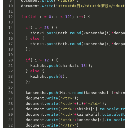
  document
.
write
(
'<table>'
)
;
  document
.
write
(
'<tr><td>日</td><td>新規</td><t
for
(
let
 i 
=
0
;
 i 
<
121
;
 i
++
)
{
if
(
 i 
>
58
)
{
      shinki
.
push
(
Math
.
round
(
kansensha
[
i
]
*
denpa
*
}
else
{
      shinki
.
push
(
Math
.
round
(
kansensha
[
i
]
*
denpa
)
}
;
if
(
 i 
>
12
)
{
      kaihuku
.
push
(
shinki
[
i
-
13
]
)
;
}
else
{
      kaihuku
.
push
(
0
)
;
}
;
    kansensha
.
push
(
Math
.
round
(
kansensha
[
i
]
+
shink
    document
.
write
(
'<tr>'
)
;
    document
.
write
(
'<td>'
+
(
i
)
+
'</td>'
)
;
    document
.
write
(
'<td>'
+
shinki
[
i
]
.
toLocaleStri
    document
.
write
(
'<td>'
+
kaihuku
[
i
]
.
toLocaleStr
    document
.
write
(
'<td>'
+
kansensha
[
i
]
.
toLocaleS
    document
.
write
(
'</tr>'
)
;