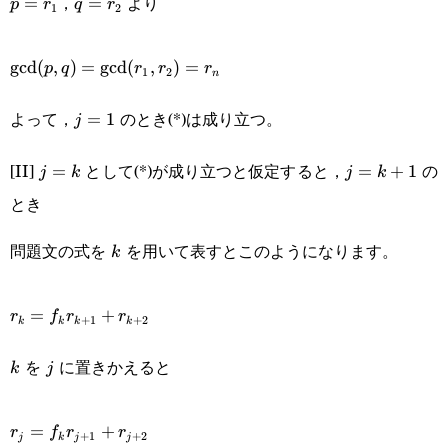
，
より
=
=
p
r
q
r
1
2
\text{gcd}
gcd
(
,
)
=
gcd
(
,
)
=
p
q
r
r
r
1
2
n
(p,q)=\text{gcd}
よって，
のとき(*)は成り立つ。
j=1
=
1
j
(r_1,r_2)=r_n
[II]
として(*)が成り立つと仮定すると，
の
j=k
=
j=k+1
=
+
1
j
k
j
k
とき
問題文の式を
を用いて表すとこのようになります。
k
k
r_k=f_kr_{k+1}+r_{k+2}
=
+
r
f
r
r
+
1
+
2
k
k
k
k
を
に置きかえると
k
j
k
j
r_j=f_kr_{j+1}+r_{j+2}
=
+
r
f
r
r
+
1
+
2
j
k
j
j