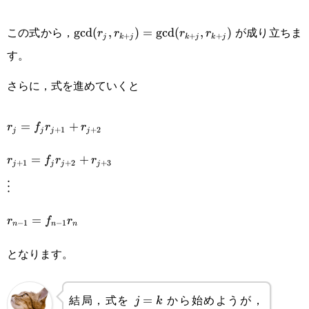
\text{gcd}
この式から，
が成り立ちま
gcd
(
,
)
=
gcd
(
,
)
r
r
r
r
+
+
+
j
k
j
k
j
k
j
(r_j,r_{k+j})=\text{gcd}
す。
(r_{k+j},r_{k+j})
さらに，式を進めていくと
r_j=f_jr_{j+1}+r_{j+2}
=
+
r
f
r
r
+
1
+
2
j
j
j
j
r_{j+1}=f_jr_{j+2}+r_{j+3}
=
+
r
f
r
r
+
1
+
2
+
3
j
j
j
j
\vdots
⋮
r_{n-
=
r
f
r
−
1
−
1
n
n
n
1}=f_{n-
となります。
1}{r_n}
結局，式を
から始めようが，
j=k
=
k+1
j
k