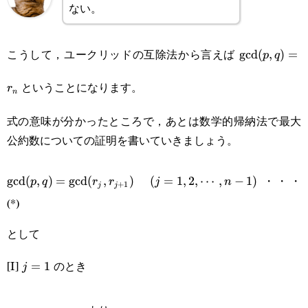
ない。
こうして，ユークリッドの互除法から言えば
\text{gcd}
gcd
(
,
)
=
p
q
(p,q)=r_n
ということになります。
r
n
式の意味が分かったところで，あとは数学的帰納法で最大
公約数についての証明を書いていきましょう。
\text{gcd}
(j=1,2,\cdots,n-
・・・
gcd
(
,
)
=
gcd
(
,
)
(
=
1
,
2
,
⋯
,
−
1
)
p
q
r
r
j
n
+
1
j
j
(p,q)=\text{gcd}
1)
(*)
(r_j,r_{j+1})
として
[I]
のとき
j=1
=
1
j
p=r_1
q=r_2