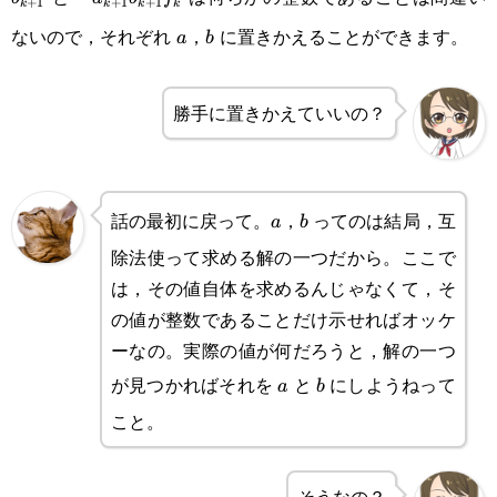
+
1
+
1
+
1
k
k
k
k
a_{k+1}b_{k+1}f_k
ないので，それぞれ
，
に置きかえることができます。
a
b
a
b
勝手に置きかえていいの？
話の最初に戻って。
，
ってのは結局，互
a
b
a
b
除法使って求める解の一つだから。ここで
は，その値自体を求めるんじゃなくて，そ
の値が整数であることだけ示せればオッケ
ーなの。実際の値が何だろうと，解の一つ
が見つかればそれを
と
にしようねって
a
b
a
b
こと。
そうなの？