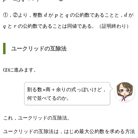
①，②より，整数
が
と
の公約数であることと，
が
d
p
q
d
d
p
q
d
と
の公約数であることは同値である。（証明終わり）
r
q
r
ユークリッドの互除法
(2)に進みます。
割る数×商＋余りの式っぽいけど，
何で並べてるのか。
これ，ユークリッドの互除法。
ユークリッドの互除法は，はじめ最大公約数を求める方法