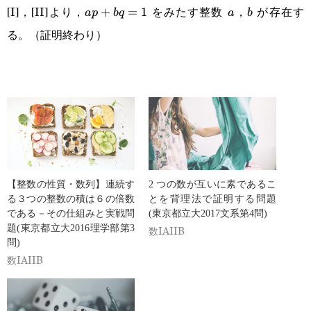
[I]，[II]より，
をみたす整数
，
が存在す
ap+bq=1
+
=
1
a
b
a
p
b
q
a
b
る。（証明終わり）
【整数の性質・数列】連続す
2 つの数が互いに素であるこ
る３つの整数の積は６の倍数
とを背理法で証明する問題
である－その仕組みと実戦問
(東京都立大2017文系第4問)
題(東京都立大2016理学部第3
数IAIIB
問)
数IAIIB