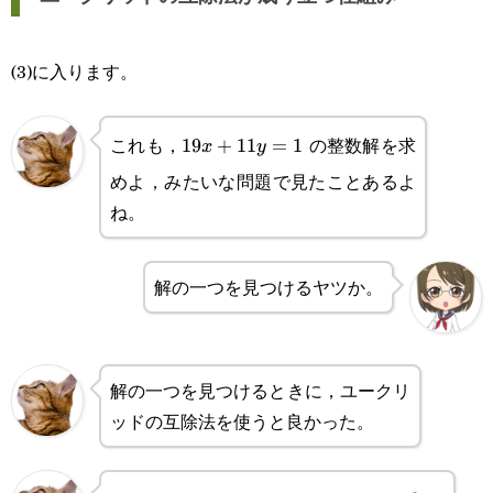
(3)に入ります。
これも，
の整数解を求
19x+11y=1
19
+
11
=
1
x
y
めよ，みたいな問題で見たことあるよ
ね。
解の一つを見つけるヤツか。
解の一つを見つけるときに，ユークリ
ッドの互除法を使うと良かった。