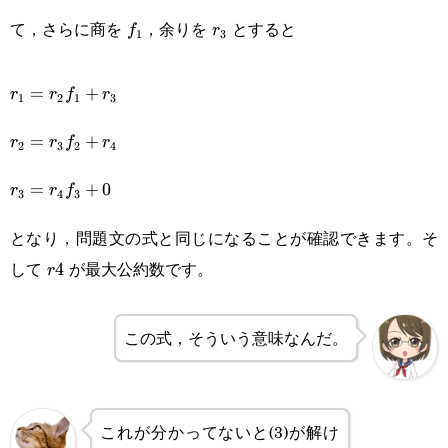
f_1
r_3
て，さらに商を
，余りを
とすると
f
r
1
3
r_1=r_2f_1+r_3
=
+
r
r
f
r
1
2
1
3
r_2=r_3f_2+r_4
=
+
r
r
f
r
2
3
2
4
r_3=r_4f_3+0
=
+
0
r
r
f
3
4
3
となり，問題文の式と同じになることが確認できます。そ
して
が最大公約数です。
r4
4
r
この式，そういう意味なんだ。
これが分かってないと(3)が解け