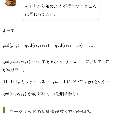
から始めようが行きつくところ
+
1
k
は同じってこと。
よって
\text{gcd}
gcd
(
,
)
=
gcd
(
,
)
=
gcd
(
,
)
=
p
q
r
r
r
r
r
+
1
+
1
+
2
k
k
k
k
n
(p,q)=\text{gcd}
\text{gcd}
j=k+1
(r_k,r_{k+1})=\text{gcd}
であるから，
において，(*)
gcd
(
,
)
=
=
+
1
r
r
r
j
k
+
1
+
2
k
k
n
(r_{k+1},r_{k+2})=r_n
(r_{k+1},r_{k+2})=r_n
が成り立つ。
[I]，[II]より，
について，
j=1,2,\cdots,n-
=
1
,
2
,
⋯
,
−
1
\text{gcd}
gcd
(
,
)
=
j
n
p
q
1
(p,q)=\text
が成り立つ。（証明終わり）
gcd
(
,
)
r
r
+
1
j
j
(r_j,r_{j+1}
ユークリッドの互除法が成り立つ仕組み