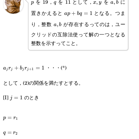
を 19，
を 11 として，
を
に
p
q
x,y
,
a,b
,
p
q
x
y
a
b
置きかえると
となる。つま
ap+bq=1
+
=
1
a
p
b
q
り，整数
が存在するってのは，ユー
a,b
,
a
b
クリッドの互除法使って解の一つとなる
整数を示すってこと。
a_jr_j+b_jr_{j+1}=1
・・・(*)
+
=
1
a
r
b
r
+
1
j
j
j
j
として，(2)の関係を満たすとする。
[I]
のとき
j=1
=
1
j
p=r_1
=
p
r
1
q=r_2
=
q
r
2