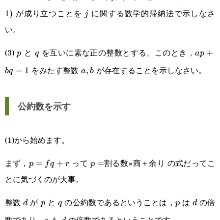
(p,q)=\text{gcd}
1)
が成り立つことを
に関する数学的帰納法で示しなさ
1
)
j
j
(r_j,r_{j+1})
い。
(3)
と
を互いに素な正の整数とする。このとき，
p
q
ap+b
+
p
q
a
p
をみたす整数
が存在することを示しなさい。
=
1
a,b
,
b
q
a
b
公約数を示す
(1)から始めます。
まず，
って
割る数×商＋余り の式だってこ
p=fq+r
=
+
p=
=
p
f
q
r
p
とに気づくのが大事。
整数
が
と
の公約数であるということは，
は
の倍
d
p
q
p
d
d
p
q
p
d
数であり，
も
の倍数であるということです。