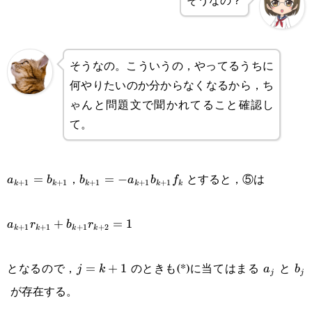
そうなの。こういうの，やってるうちに
何やりたいのか分からなくなるから，ち
ゃんと問題文で聞かれてること確認し
て。
a_{k+1}=b_{k+1}
b_{k+1}=-
，
とすると，⑤は
=
=
−
a
b
b
a
b
f
+
1
+
1
+
1
+
1
+
1
k
k
k
k
k
k
a_{k+1}b_{k+1}f_k
a_{k+1}r_{k+1}+b_{k+1}r_{k+2}=1
+
=
1
a
r
b
r
+
1
+
1
+
1
+
2
k
k
k
k
j=k+1
a_j
b_
となるので，
のときも(*)に当てはまる
と
=
+
1
j
k
a
b
j
j
が存在する。