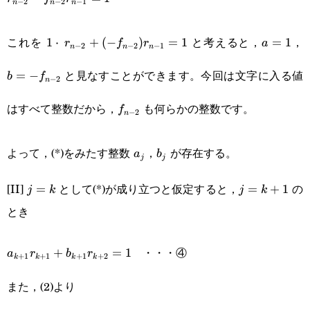
−
2
−
2
−
1
n
n
n
f_{n-
2}-
2}r_{n-
1\cdot r_{n-
a=1
f_{n-
これを
と考えると，
，
1
⋅
+
(
−
)
=
1
=
1
r
f
r
a
−
2
−
2
−
1
n
n
n
1}=r_n
2}+(-f_{n-
f
2}r_{n-
と見なすことができます。今回は文字に入る値
=
−
b
f
−
2
n
2})r_{n-
2
1}=1
f_{n-
1}=1
はすべて整数だから，
も何らかの整数です。
f
−
2
n
2}
a_j
b_j
よって，(*)をみたす整数
，
が存在する。
a
b
j
j
[II]
として(*)が成り立つと仮定すると，
の
j=k
=
j=k+1
=
+
1
j
k
j
k
とき
a_{k+1}r_{k+1}+b_{k+1}r_{k+2}=1
・・・④
+
=
1
a
r
b
r
+
1
+
1
+
1
+
2
k
k
k
k
また，(2)より
r_k=f_kr_{k+1}+r_{k+2}