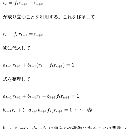
=
+
r
f
r
r
+
1
+
2
k
k
k
k
が成り立つことを利用する。これを移項して
r_k-
−
=
r
f
r
r
+
1
+
2
k
k
k
k
f_kr_{k+1}=r_{k+2}
④に代入して
a_{k+1}r_{k+1}+b_{k+1}
+
(
−
)
=
1
a
r
b
r
f
r
+
1
+
1
+
1
+
1
k
k
k
k
k
k
(r_k-f_kr_{k+1})=1
式を整理して
a_{k+1}r_{k+1}+b_{k+1}r_k-
+
−
=
1
a
r
b
r
b
f
r
+
1
+
1
+
1
+
1
+
1
k
k
k
k
k
k
k
b_{k+1}f_kr_{k+1}=1
b_{k+1}r_k+(-
・・・⑤
+
(
−
)
=
1
b
r
a
b
f
r
+
1
+
1
+
1
+
1
k
k
k
k
k
k
a_{k+1}b_{k+1}f_k)r_{k+1}=1
b_{k+1}
-
と
は何らかの整数であることは間違い
−
b
a
b
f