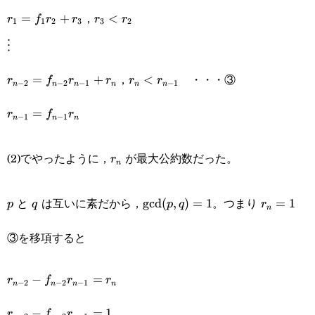
r_1=f_1r_2+r_3
r_3<r_2
，
=
+
<
r
f
r
r
r
r
1
1
2
3
3
2
\vdots
⋮
r_{n-
r_n<r_{n-
，
・・・③
=
+
<
r
f
r
r
r
r
−
2
−
2
−
1
−
1
n
n
n
n
n
n
2}=f_{n-
1}
r_{n-
=
r
f
r
−
1
−
1
n
n
n
2}r_{n-
1}=f_{n-
1}+r_n
r_n
1}r_n
(2)でやったように，
が最大公約数だった。
r
n
p
q
\text{gcd}
r_n=1
と
は互いに素だから，
。つまり
gcd
(
,
)
=
1
=
1
p
q
p
q
r
n
(p,q)=1
③を移項すると
r_{n-
−
=
r
f
r
r
−
2
−
2
−
1
n
n
n
n
2}-
r_{n-
−
=
1
r
f
r