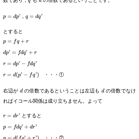
q
d
q
d
，
p=dp’
=
’
q=dq’
=
’
p
d
p
q
d
q
とすると
p=fq+r
=
+
p
f
q
r
dp’=fdq’+r
’
=
’
+
d
p
fd
q
r
r=dp’-
=
’
−
’
r
d
p
fd
q
・・・①
fdq’
r=d(p’-
=
(
’
−
’
)
r
d
p
f
q
fq’)
右辺が
の倍数であるということは左辺も
の倍数でなけ
d
d
d
d
ればイコール関係は成り立ちません。よって
とすると
r=dr’
=
’
r
d
r
p=fdq’+dr’
=
’
+
’
p
fd
q
d
r
・・・②
p=d(fq’+r’)
=
(
’
+
’
)
p
d
f
q
r