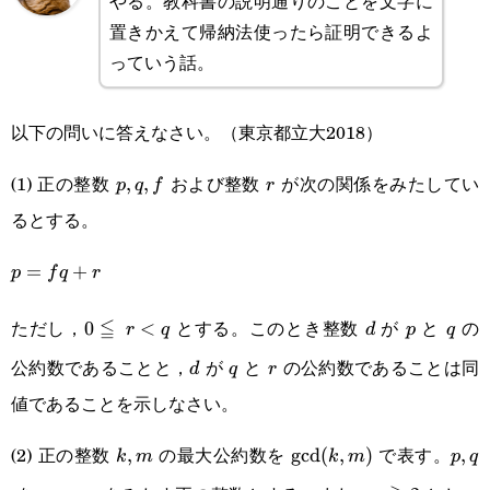
やる。教科書の説明通りのことを文字に
置きかえて帰納法使ったら証明できるよ
っていう話。
以下の問いに答えなさい。（東京都立大2018）
(1) 正の整数
および整数
が次の関係をみたしてい
p,q,f
,
,
r
p
q
f
r
るとする。
p=fq+r
=
+
p
f
q
r
ただし，
≦
とする。このとき整数
が
と
の
0\leqq r<q
0
<
d
p
q
r
q
d
p
q
公約数であることと，
が
と
の公約数であることは同
d
q
r
d
q
r
値であることを示しなさい。
(2) 正の整数
の最大公約数を
で表す。
k,m
,
\text{gcd}
gcd
(
,
)
p,q
,
k
m
k
m
p
q