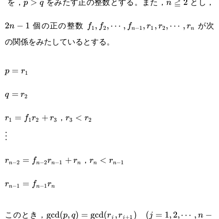
を，
をみたす正の整数とする。また，
≧
とし，
(k,m)
p>q
>
n\geqq2
2
2
p
q
n
1
f_1,f_2,\cdots,f_{n-
個の正の整数
が次
2
−
1
,
,
⋯
,
,
,
,
⋯
,
n
f
f
f
r
r
r
1
2
−
1
1
2
n
n
1},r_1,r_2,\cdots,r_n
の関係をみたしているとする。
p=r_1
=
p
r
1
q=r_2
=
q
r
2
r_1=f_1r_2+r_3
r_3<r_2
，
=
+
<
r
f
r
r
r
r
1
1
2
3
3
2
\vdots
⋮
r_{n-
r_n<r_{n-
，
=
+
<
r
f
r
r
r
r
−
2
−
2
−
1
−
1
n
n
n
n
n
n
2}=f_{n-
1}
r_{n-
=
r
f
r
−
1
−
1
n
n
n
2}r_{n-
1}=f_{n-
1}+r_n
\text{gcd}
(j=1,2,\cdots,n-
1}r_n
このとき，
gcd
(
,
)
=
gcd
(
,
)
(
=
1
,
2
,
⋯
,
−
p
q
r
r
j
n
+
1
j
j