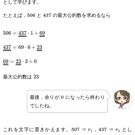
として学びます。
たとえば，506 と 437 の最大公約数を求めるなら
506=\underline{437}\cdot1+\underline{69}
506
=
437
⋅
1
+
69
\underline{437}=69\cdot6+\underline{23}
437
=
69
⋅
6
+
23
\underline{69}=\underline{23}\cdot3+0
69
=
23
⋅
3
+
0
最大公約数は
23
23
最後，余りが 0 になったら終わり
でしたね。
r_1
r_2
これを文字に置きかえます。507 ⇒
，437 ⇒
とし
r
r
1
2