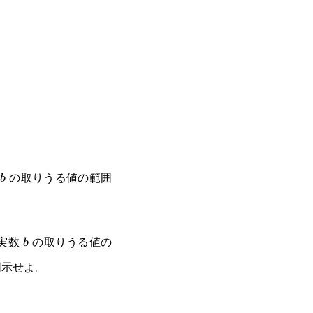
数
の取りうる値の範囲
b
b
b
実数
の取りうる値の
b
示せよ。