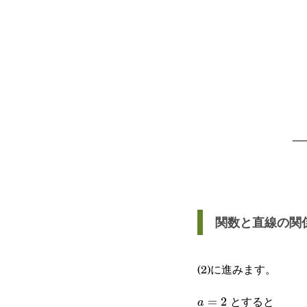
関数と直線の関
(2)に進みます。
とすると
a=2
=
2
a