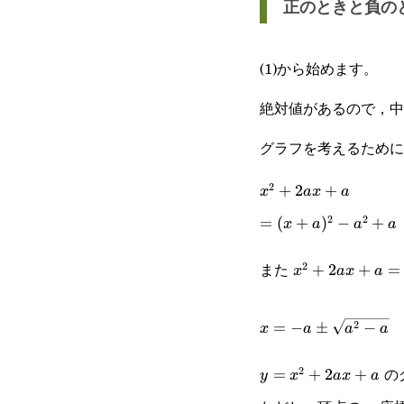
正のときと負の
(1)から始めます。
絶対値があるので，中
グラフを考えるために
2
x^2+2ax+a
+
2
+
x
a
x
a
2
2
=
=
(
+
)
−
+
x
a
a
a
(x+a)^2-
また
2
x^2+2ax+a=0
+
2
+
=
x
a
x
a
a^2+a
x=-
2
=
−
±
−
x
a
a
a
a\pm\sqrt{a^2-
の
2
y=x^2+2ax+a
=
+
2
+
y
x
a
x
a
a}