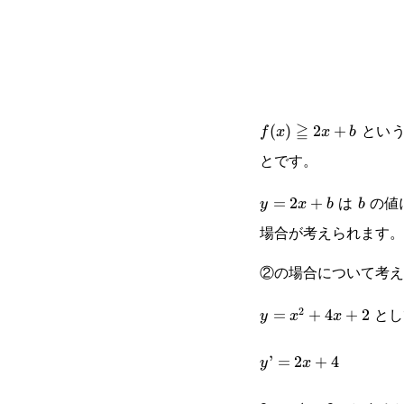
≧
という
f(x)\geqq2x+b
(
)
2
+
f
x
x
b
とです。
は
の値
y=2x+b
=
2
+
b
y
x
b
b
場合が考えられます。
②の場合について考え
とし
2
y=x^2+4x+2
=
+
4
+
2
y
x
x
y’=2x+4
’
=
2
+
4
y
x