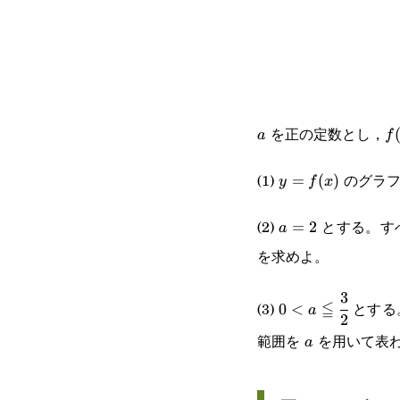
を正の定数とし，
a
f
a
f
(1)
のグラフ
y=f(x)
=
(
)
y
f
x
(2)
とする。す
a=2
=
2
a
を求めよ。
3
0<a\leqq\cfrac{
(3)
≦
とする
0
<
a
2
{2}
範囲を
を用いて表
a
a