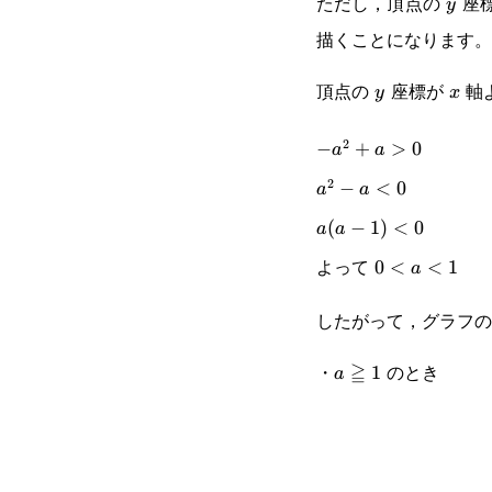
ただし，頂点の
座
y
y
描くことになります。
頂点の
座標が
軸
y
x
y
x
2
-
−
+
>
0
a
a
2
a^2+a>0
a^2-
−
<
0
a
a
a<0
a(a-
(
−
1
)
<
0
a
a
よって
1)
0<a<1
0
<
<
1
a
<0
したがって，グラフの
・
≧
のとき
a\geqq1
1
a