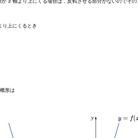
標が
軸より上にくる場合は，反転させる部分がないのでそのま
x
x
より上にくるとき
概形は