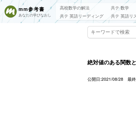
高校数学の解法
共テ 数学
mm参考書
あなたの学びなおし
共テ 英語リーディング
共テ 英語リ
絶対値のある関数と直
公開日:2021/08/28
最終更