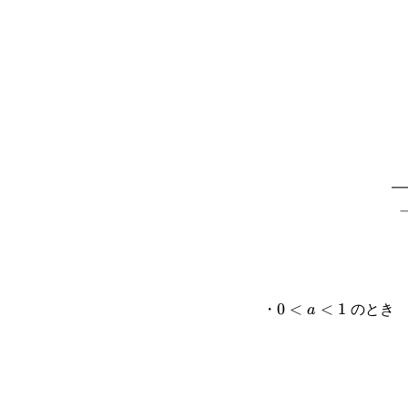
・
のとき
0<a<1
0
<
<
1
a