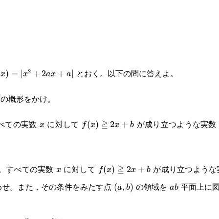
とおく。以下の問に答えよ。
2
(x)=|x^2+2ax+a|
(
)
=
∣
+
2
+
∣
x
x
a
x
a
の概形をかけ。
べての実数
に対して
≧
が成り立つような実
x
f(x)\geqq2x+b
(
)
2
+
x
f
x
x
b
3}
x
f(x)\geqq2x+b
。すべての実数
に対して
≧
が成り立つような
(
)
2
+
x
f
x
x
b
わせ。また，その条件をみたす点
の領域を
平面上に図
(a,b)
(
,
)
ab
a
b
ab