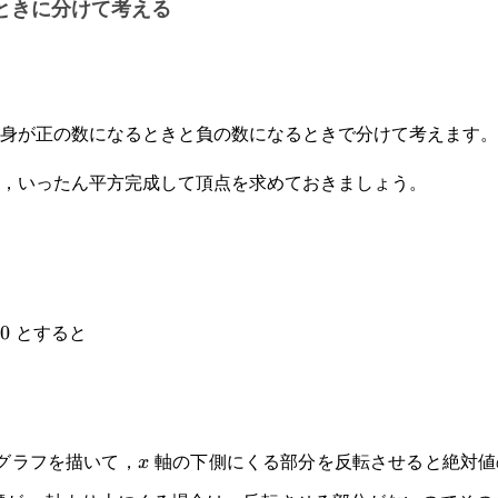
ときに分けて考える
身が正の数になるときと負の数になるときで分けて考えます。
，いったん平方完成して頂点を求めておきましょう。
とすると
0
グラフを描いて，
軸の下側にくる部分を反転させると絶対値
x
x