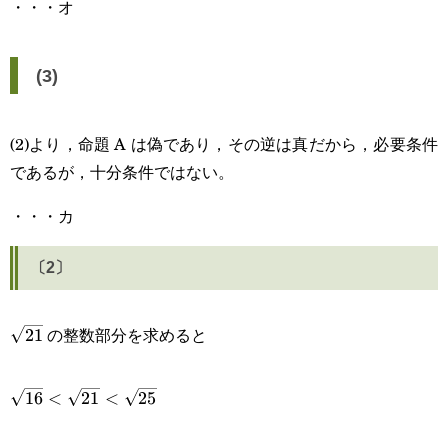
・・・オ
(3)
(2)より，命題 A は偽であり，その逆は真だから，必要条件
であるが，十分条件ではない。
・・・カ
〔2〕
\sqrt{21}
の整数部分を求めると
21
\sqrt{16}\lt\sqrt{21}\lt\sqrt{25}
16
<
21
<
25