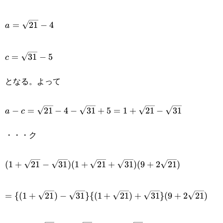
a=\sqrt{21}-4
=
21
−
4
a
c=\sqrt{31}-5
=
31
−
5
c
となる。よって
a-c=\sqrt{21}-4-
−
=
21
−
4
−
31
+
5
=
1
+
21
−
31
a
c
\sqrt{31}+5=1+\sqrt{21}-
・・・ク
\sqrt{31}
(1+\sqrt{21}-\sqrt{31})
(
1
+
21
−
31
)
(
1
+
21
+
31
)
(
9
+
2
21
)
(1+\sqrt{21}+\sqrt{31})
=\{(1+\sqrt{21})-
(9+2\sqrt{21})
=
{(
1
+
21
)
−
31
}
{(
1
+
21
)
+
31
}
(
9
+
2
21
)
\sqrt{31}\}\
=\