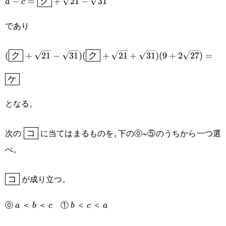
−
=
ク
+
21
−
31
a
c
c=\boxed{\text{ク}}+\sqrt{21}-
であり
\sqrt{31}
(\boxed{\text{ク}}+\sqrt{21}-\sqrt{31})
(
ク
+
21
−
31
)
(
ク
+
21
+
31
)
(
9
+
2
27
)
=
(\boxed{\text{ク}}+\sqrt{21}+\sqrt{31})
ケ
(9+2\sqrt{27})=\boxed{\text{ケ}}
となる。
\boxed{\text{コ}}
次の
に当てはまるものを, 下の⓪~⑤のうちから一つ選
コ
べ。
\boxed{\text{コ}}
が成り立つ。
コ
⓪
＜
＜
①
＜
＜
a
b
c
b
c
a
a
b
c
b
c
a