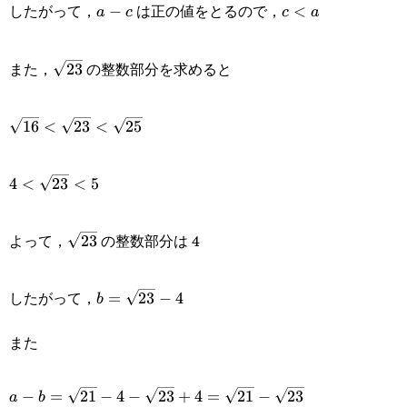
したがって，
は正の値をとるので，
a-
−
c\lt
<
a
c
c
a
(9+2\sqrt{21})=3
c
a
\sqrt{23}
また，
の整数部分を求めると
23
\sqrt{16}\lt\sqrt{23}\lt\sqrt{25}
16
<
23
<
25
4\lt\sqrt{23}\lt5
4
<
23
<
5
\sqrt{23}
よって，
の整数部分は 4
23
b=\sqrt{23}-4
したがって，
=
23
−
4
b
また
a-b=\sqrt{21}-4-
−
=
21
−
4
−
23
+
4
=
21
−
23
a
b