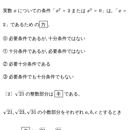
実数
についての条件「
＞ 2 または
＞ 0」は, 「
＞
2
3
x
x^2
x^3
x
x
x
x
x
\boxed{\text{カ}}
2」であるため の
。
カ
⓪ 必要条件であるが, 十分条件ではない
① 十分条件であるが, 必要条件ではない
② 必要十分条件である
③ 必要条件でも十分条件でもない
\sqrt{21}
\boxed{\text{キ}}
〔2〕
の整数部分は
である。
21
キ
\sqrt{21},\sqrt{23},\sqrt{31}
a,b,c
の小数部分をそれぞれ
とするとき
21
,
23
,
31
,
,
a
b
c
a-