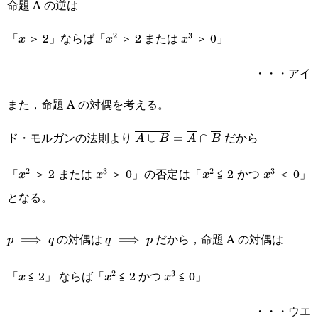
命題 A の逆は
「
＞ 2」ならば「
＞ 2 または
＞ 0」
2
3
x
x^2
x^3
x
x
x
・・・アイ
また，命題 A の対偶を考える。
ド・モルガンの法則より
だから
\overline{A\cup
∪
=
∩
A
B
A
B
B}=\overline{A}\cap\overline
「
＞ 2 または
＞ 0」の否定は「
≦ 2 かつ
＜ 0」
2
3
2
3
x^2
x^3
x^2
x^3
x
x
x
x
となる。
p\implies
\overline{q}\implies\overline{p}
の対偶は
だから，命題 A の対偶は
⟹
⟹
p
q
q
p
q
「
≦ 2」 ならば「
≦ 2 かつ
≦ 0」
2
3
x
x^2
x^3
x
x
x
・・・ウエ