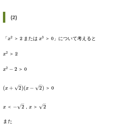
(2)
「
＞ 2 または
＞ 0」について考えると
2
3
x^2
x^3
x
x
＞ 2
2
x^2
x
＞ 0
2
x^2-
−
2
x
2
(x+\sqrt{2})
＞ 0
(
+
2
)
(
−
2
)
x
x
(x-\sqrt{2})
x
-
x
\sqrt{2}
＜
，
＞
−
2
2
x
x
\sqrt{2}
また