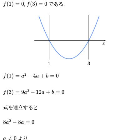
,
である。
f(1)=0
(
1
)
=
0
f(3)=0
(
3
)
=
0
f
f
3
2
f(1)=a^2-
(
1
)
=
−
4
+
=
0
f
a
a
b
4a+b=0
2
f(3)=9a^2-
(
3
)
=
9
−
12
+
=
0
f
a
a
b
12a+b=0
式を連立すると
2
8a^2-
8
−
8
=
0
a
a
8a=0
より
a\not=0

=
0
a