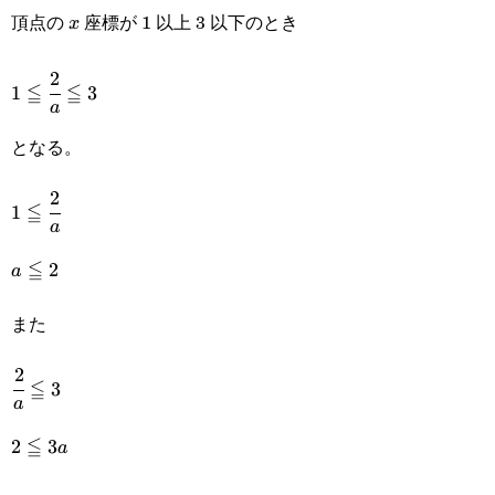
頂点の
座標が 1 以上 3 以下のとき
x
x
{a}\Big)^2-
4+b
2
1\leqq\cfrac{2}
≦
≦
1
3
a
{a}\leqq3
となる。
2
1\leqq\cfrac{2}
≦
1
a
{a}
≦
a\leqq2
2
a
また
2
\cfrac{2}
≦
3
a
{a}\leqq3
≦
2\leqq
2
3
a
3a