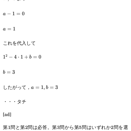
a-
−
1
=
0
a
1=0
a=1
=
1
a
これを代入して
2
1^2-
1
−
4
⋅
1
+
=
0
b
4\cdot1+b=0
b=3
=
3
b
したがって，
,
a=1
=
1
b=3
=
3
a
b
・・・タチ
[ad]
第1問と第2問は必答。第3問から第5問はいずれか2問を選