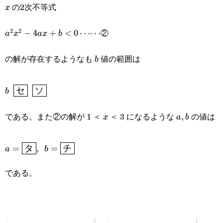
の2次不等式
x
x
②
2
2
a^2x^2-
−
4
+
<
0
⋯⋯
a
x
a
x
b
4ax+b\lt0\cdots\cdots
の解が存在するようなも
値の範囲は
b
b
b\enspace\boxed{\text{セ}}\enspace\boxed{\text{ソ
セ
ソ
b
である。また②の解が 1 ＜
＜ 3 になるような
の値は
x
a,b
,
x
a
b
a=\boxed{\text{タ}},\enspace
=
タ
,
=
チ
a
b
b=\boxed{\text{チ}}
である。