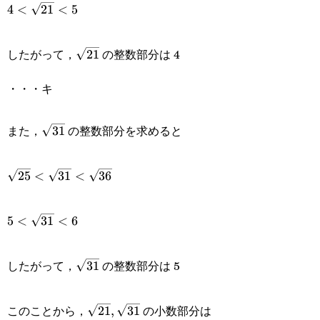
4\lt\sqrt{21}\lt5
4
<
21
<
5
\sqrt{21}
したがって，
の整数部分は 4
21
・・・キ
\sqrt{31}
また，
の整数部分を求めると
31
\sqrt{25}\lt\sqrt{31}\lt\sqrt{36}
25
<
31
<
36
5\lt\sqrt{31}\lt6
5
<
31
<
6
\sqrt{31}
したがって，
の整数部分は 5
31
\sqrt{21},\sqrt{31}
このことから，
の小数部分は
21
,
31