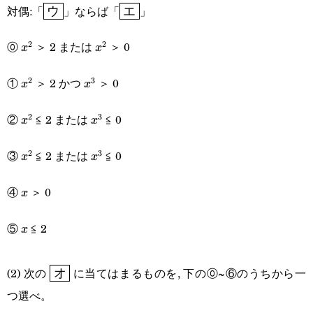
\boxed{\text{ウ}}
\boxed{\text{エ}}
対偶:「
」ならば「
」
ウ
エ
⓪
＞ 2 または
＞ 0
2
2
x^2
x^2
x
x
①
＞ 2 かつ
＞ 0
2
3
x^2
x^3
x
x
②
≦ 2 または
≦ 0
2
3
x^2
x^3
x
x
③
≦ 2 または
≦ 0
2
3
x^2
x^3
x
x
④
＞ 0
x
x
⑤
≦ 2
x
x
\boxed{\text{オ}}
(2) 次の
に当てはまるものを, 下の⓪~⑥のうちから一
オ
つ選べ。