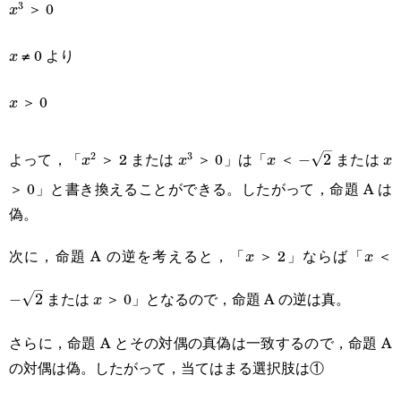
＞ 0
3
x^3
x
≠ 0 より
x
x
＞ 0
x
x
x^2
x^3
x
-
x
よって，「
＞ 2 または
＞ 0」は「
＜
または
2
3
−
2
x
x
x
x
\sqrt{2}
＞ 0」と書き換えることができる。したがって，命題 A は
偽。
次に，命題 A の逆を考えると，「
＞ 2」ならば「
＜
x
x
-
x
x
\
x
または
＞ 0」となるので，命題 A の逆は真。
−
2
x
さらに，命題 A とその対偶の真偽は一致するので，命題 A
の対偶は偽。したがって，当てはまる選択肢は①