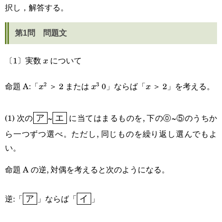
択し，解答する。
第1問 問題文
〔1〕実数
について
x
x
命題 A:「
＞ 2 または
0」ならば「
＞ 2」を考える。
2
3
x^2
x^3
x
x
x
x
\boxed{\text{ア}}
\boxed{\text{エ}}
(1) 次の
~
に当てはまるものを, 下の⓪~⑤のうちか
ア
エ
ら一つずつ選べ。ただし, 同じものを繰り返し選んでもよ
い。
命題 A の逆, 対偶を考えると次のようになる。
\boxed{\text{ア}}
\boxed{\text{イ}}
逆:「
」ならば「
」
ア
イ