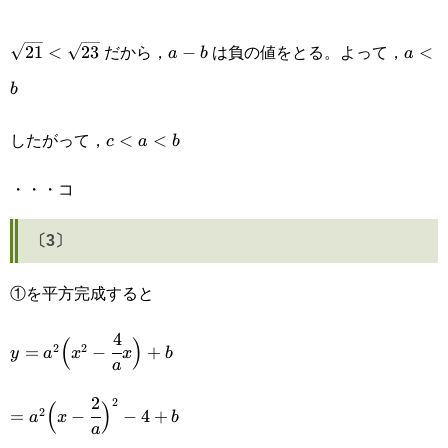
\sqrt{23}+4=\sqrt{21}-
\sqrt{21}\lt\sqrt{23}
a-
a\lt
\sqrt{23}
だから，
は負の値をとる。よって，
21
<
23
−
<
a
b
a
b
b
b
したがって，
c\lt
<
<
c
a
b
a\lt
・・・コ
b
〔3〕
①を平方完成すると
4
y=a^2\Big(x^2-
(
)
2
2
=
−
+
y
a
x
x
b
a
\cfrac{4}
2
=a^2\Big(x-
2
(
)
{a}x\Big)+b
2
=
−
−
4
+
a
x
b
a
\cfrac{2}