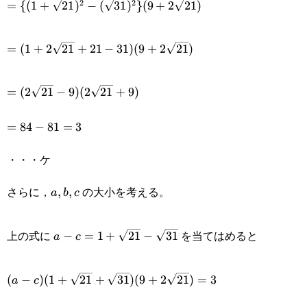
{(1+\sqrt{21})+\sqrt{31}\}
2
2
=
{(
1
+
21
)
−
(
31
)
}
(
9
+
2
21
)
{(1+\sqrt{21})^2-
(9+2\sqrt{21})
=
(\sqrt{31})^2\}
=
(
1
+
2
21
+
21
−
31
)
(
9
+
2
21
)
(1+2\sqrt{21}+21-
(9+2\sqrt{21})
=
31)(9+2\sqrt{21})
=
(
2
21
−
9
)
(
2
21
+
9
)
(2\sqrt{21}-9)
=84-
=
84
−
81
=
3
(2\sqrt{21}+9)
81=3
・・・ケ
さらに，
の大小を考える。
a,b,c
,
,
a
b
c
a-
上の式に
を当てはめると
−
=
1
+
21
−
31
a
c
c=1+\sqrt{21}-
(a-c)
\sqrt{31}
(
−
)
(
1
+
21
+
31
)
(
9
+
2
21
)
=
3
a
c
(1+\sqrt{21}+\sqrt{31})