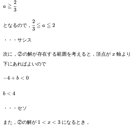
2
a\geqq\cfrac{2}
≧
a
3
{3}
2
\cfrac{2}
となるので，
≦
≦
2
a
3
{3}\leqq
・・・サシス
a\leqq2
次に，②の解が存在する範囲を考えると，頂点が
軸より
x
x
下にあればよいので
-4+b\lt0
−
4
+
<
0
b
b\lt4
<
4
b
・・・セソ
また，②の解が
になるとき，
1\lt
1
<
<
3
x
x\lt