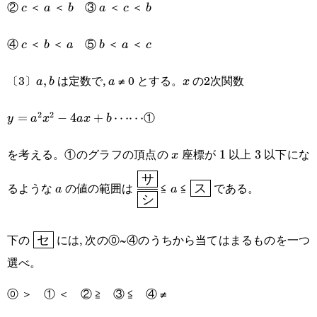
②
＜
＜
③
＜
＜
c
a
b
a
c
b
c
a
b
a
c
b
④
＜
＜
⑤
＜
＜
c
b
a
b
a
c
c
b
a
b
a
c
〔3〕
は定数で,
≠ 0 とする。
の2次関数
a,b
,
a
x
a
b
a
x
①
2
2
y=a^2x^2-
=
−
4
+
⋯⋯
y
a
x
a
x
b
4ax+b\cdots\cdots
を考える。①のグラフの頂点の
座標が
以上
以下にな
x
1
1
3
3
x
サ
a
\cfrac{\boxed{\text{サ}}}
a
\boxed{\text{ス}}
るような
の値の範囲は
≦
≦
である。
ス
a
a
シ
{\boxed{\text{シ}}}
\boxed{\text{セ}}
下の
には, 次の⓪~④のうちから当てはまるものを一つ
セ
選べ。
⓪ ＞ ① ＜ ② ≧ ③ ≦ ④ ≠