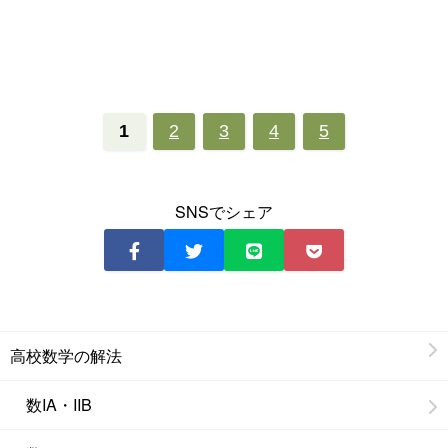
1
2
3
4
5
SNSでシェア
高校数学の解法
数IA・IIB