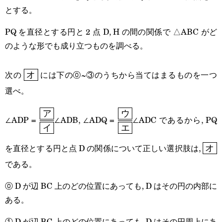
とする。
PQ を直径とする円と 2 点 D, H の間の関係で △ABC がど
のような形でも成り立つものを調べる。
\boxed{\text{オ}}
次の
には下の⓪~③のうちから当てはまるものを一つ
オ
選べ。
ア
ウ
\cfrac{\boxed{\text{ア}}}
\cfrac{\boxed{\text{ウ}}
∠ADP =
∠ADB, ∠ADQ =
∠ADC であるから, PQ
イ
エ
{\boxed{\text{イ}}}
{\boxed{\text{エ}}}
\box
を直径とする円と点 D の関係について正しい選択肢は,
オ
である。
⓪ D が辺 BC 上のどの位置にあっても, D はその円の内部に
ある。
① D が辺 BC 上のどの位置にあっても, D はその円周上にあ