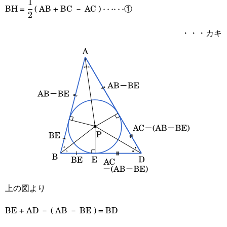
1
\cfrac{1}
\cdots\cdots
BH =
( AB + BC － AC )
①
⋯⋯
2
{2}
・・・カキ
上の図より
BE + AD － ( AB － BE ) = BD