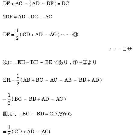
DF + AC － ( AD － DF ) = DC
2DF = AD + DC － AC
1
\cfrac{1}
\cdots\cdots
DF =
( CD + AD － AC )
③
⋯⋯
2
{2}
・・・コサ
次に，EH = BH － BE であり，①～③より
1
\cfrac{1}
EH =
( AB + BC － AC － AB － BD + AD )
2
{2}
1
\cfrac{1}
=
( BC － BD + AD － AC )
2
{2}
図より，BC － BD = CD だから
1
\cfrac{1}
=
( CD + AD － AC)