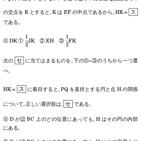
\box
の交点を K とすると, K は EF の中点であるから, HK =
ス
である。
1
1
\cfrac{1}
\cfrac{1}
⓪ DK ①
JK ② EH ③
FK
2
2
{2}
{2}
\boxed{\text{セ}}
次の
に当てはまるものを, 下の⓪~③のうちから一つ選
セ
べ。
\boxed{\text{ス}}
HK =
に着目すると, PQ を直径とする円と点 H の関係
ス
\boxed{\text{セ}}
について, 正しい選択肢は,
である。
セ
⓪ D が辺 BC 上のどの位置にあっても, H はその円の内部
にある。