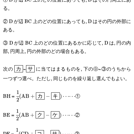
る。
② D が辺 BC 上のどの位置にあっても, D はその円の外部に
ある。
③ D が辺 BC 上のどの位置にあるかに応じて, D は, 円の内
部, 円周上, 円の外部のどの場合もある。
\boxed{\text{カ}}
\boxed{\text{サ}}
次の
~
に当てはまるものを, 下の⓪~③のうちから
カ
サ
一つずつ選べ。ただし, 同じものを繰り返し選んでもよい。
1
\cfrac{1}{2}
BH =
①
(
AB
+
カ
−
キ
)
⋯⋯
2
(\text{AB}+\boxed{\text{カ}}-
1
\cfrac{1}{2}
\boxed{\text{キ}})\cdots\cdots
BE =
②
(
AB
+
ク
−
ケ
)
⋯⋯
2
(\text{AB}+\boxed{\text{ク}}-
1
\cfrac{1}{2}
\boxed{\text{ケ}})\cdots\cdots
DF =
③
(
CD
+
コ
−
サ
)
⋯⋯