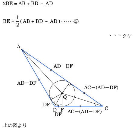
2BE = AB + BD － AD
1
\cfrac{1}
\cdots\cdots
BE =
( AB + BD － AD )
②
⋯⋯
2
{2}
・・・クケ
上の図より