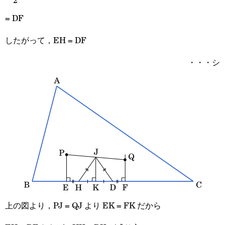
2
{2}
= DF
したがって，EH = DF
・・・シ
上の図より，PJ = QJ より EK = FK だから