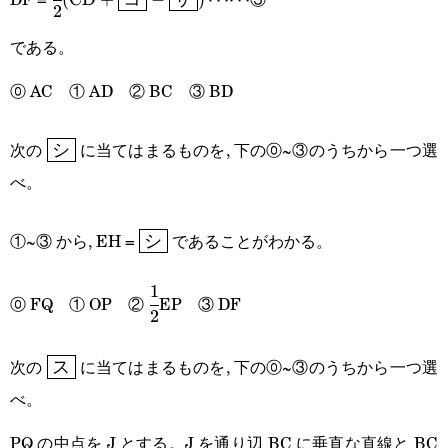
2
(\text{CD}+\boxed{\text{コ}}-
である。
\boxed{\text{サ}})\cdots\cdots
⓪ AC ① AD ② BC ③ BD
\boxed{\text{シ}}
次の
に当てはまるものを, 下の⓪~③のうちから一つ選
シ
べ。
\boxed{\text{シ}}
①~③ から, EH =
であることがわかる。
シ
1
\cfrac{1}
⓪ FQ ① OP ②
EP ③ DF
2
{2}
\boxed{\text{ス}}
次の
に当てはまるものを, 下の⓪~③のうちから一つ選
ス
べ。
PQ の中点を J とする。J を通り辺 BC に垂直な直線と BC