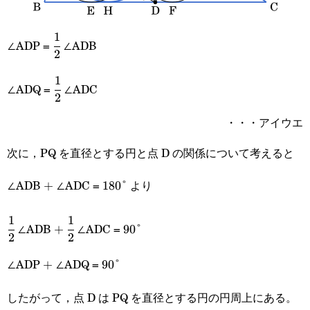
1
\cfrac{1}
∠ADP =
∠ADB
2
{2}
1
\cfrac{1}
∠ADQ =
∠ADC
2
{2}
・・・アイウエ
次に，PQ を直径とする円と点 D の関係について考えると
∠ADB
∠ADC =
より
+
+
180\degree
180°
1
1
\cfrac{1}
+
\cfrac{1}
90\degree
∠ADB
∠ADC =
+
90°
2
2
{2}
{2}
∠ADP
∠ADQ =
+
+
90\degree
90°
したがって，点 D は PQ を直径とする円の円周上にある。