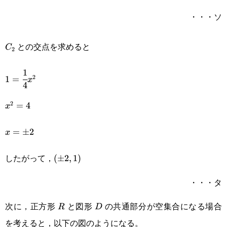
・・・ソ
C_2
との交点を求めると
C
2
1
1=\cfrac{1}
2
1
=
x
4
{4}x^2
2
x^2=4
=
4
x
x=\pm2
=
±
2
x
したがって，
(\pm2,1)
(
±
2
,
1
)
・・・タ
次に，正方形
と図形
の共通部分が空集合になる場合
R
D
R
D
を考えると，以下の図のようになる。