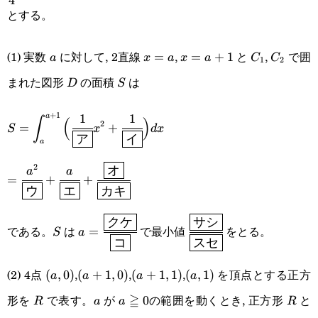
4
とする。
a
x=a
x=a+1
C_1
C_2
(1) 実数
に対して, 2直線
,
と
,
で囲
=
=
+
1
a
x
a
x
a
C
C
1
2
まれた図形
の面積
は
D
S
D
S
+
1
1
1
a
\displaystyle
∫
(
)
2
=
+
S
x
d
x
ア
イ
S=\int_{a}^{a+1}\Big(\cfrac{1}
a
{\boxed{\text{ア}}}x^2+\cfrac{1}
2
オ
=\cfrac{a^2}{\boxed{\text{ウ}}}+\cfrac{a}
a
a
=
+
+
ウ
エ
カキ
{\boxed{\text{イ}}}\Big)dx
{\boxed{\text{エ}}}+\cfrac{\boxed{\text{オ}}}
{\boxed{\text{カキ}}}
クケ
サシ
S
a=\cfrac{\boxed{\text{ク
\cfrac{\boxed{\text{
である。
は
で最小値
をとる。
=
S
a
コ
スセ
ケ}}}
シ}}}{\boxed{\text{
{\boxed{\text{コ}}}
セ}}}
(2) 4点
,
,
,
を頂点とする正方
(a,0)
(
,
0
)
(a+1,0)
(
+
1
,
0
)
(a+1,1)
(
+
1
,
1
)
(a,1)
(
,
1
)
a
a
a
a
形を
で表す。
が
≧
の範囲を動くとき, 正方形
と
R
a
a\geqq0
0
R
R
a
a
R