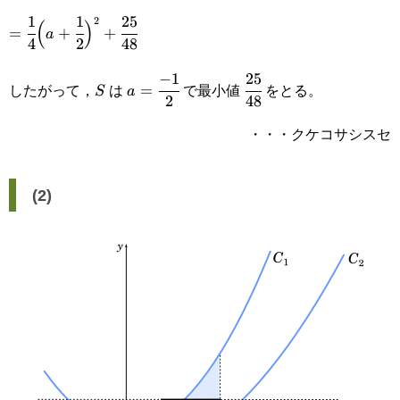
1
1
25
=\cfrac{1}
2
(
)
{2}\Big)^2-
=
+
+
a
4
2
48
{4}\Big(a+\cfrac{1}
\cfrac{1}
−
1
25
S
a=\cfrac{-1}
\cfrac{25}
{2}\Big)^2+\cfrac{25}
したがって，
は
で最小値
をとる。
{16}+\cfrac{7}{12}
=
S
a
2
48
{2}
{48}
{48}
・・・クケコサシスセ
(2)