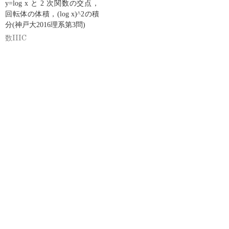
y=log x と 2 次関数の交点，
回転体の体積，(log x)^2の積
分(神戸大2016理系第3問)
数IIIC