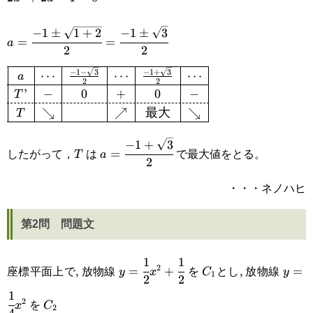
{2}+\cfrac{1}
{4}
1=0
{4}=0
−
1
±
1
+
2
−
1
±
3
a=\cfrac{-1\pm\sqrt{1+2}}
=
=
a
2
2
{2}=\cfrac{-1\pm\sqrt{3}}
−
1
−
3
−
1
+
3
⋯
⋯
⋯
a
\def\arraystretch{1.25}\begin{array}
{2}
2
2
’
−
0
+
0
−
T
{|c|c|c|c|c|c|}\hline a
↘
↗
最大
↘
T
&\cdots&\frac{-1-\sqrt{3}}
−
1
+
3
T
a=\cfrac{-1+\sqrt{3}}
{2}&\cdots&\frac{-1+\sqrt{3}}
したがって，
は
で最大値をとる。
=
T
a
2
{2}
{2}&\cdots\\\hline T’&-&0&+&0&-
・・・ネノハヒ
\\\hdashline
T&\searrow&&\nearrow&\text{最
第2問 問題文
大}&\searrow\\\hline\end{array}
1
1
y=\cfrac{1}
C_1
y=\c
座標平面上で, 放物線
を
とし, 放物線
2
=
+
=
y
x
C
y
1
2
2
{2}x^2+\cfrac{1}
{4}x
1
C_2
を
2
x
C
2
{2}