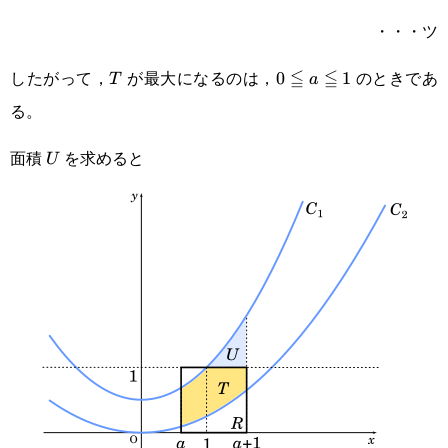
2
・・・ツ
したがって，
が最大になるのは，
≦
≦
のときであ
T
0\leqq
0
1
T
a
る。
a\leqq1
面積
を求めると
U
U