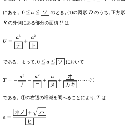
a\leqq\boxed{\tex
0\leqq
D
にある。
≦
≦
のとき, (1)の図形
のうち, 正方形
0
ソ
a
D
a\leqq\boxed{\text{ソ}}
の外側にある部分の面積
は
U
R
U
3
2
U=\cfrac{a^3}
a
a
=
+
U
テ
ト
{\boxed{\text{テ}}}+\cfrac{a^2}
{\boxed{\text{ト}}}
0\leqq
である。よって,
≦
≦
において
0
ソ
a
a\leqq\boxed{\text{ソ}}
3
2
オ
T=-\cfrac{a^3}{\boxed{\text{ナ}}}-\cfrac{a^2}
a
a
a
①
=
−
−
+
+
⋯⋯
T
ナ
ニ
ヌ
カキ
{\boxed{\text{ニ}}}+\cfrac{a}
{\boxed{\text{ヌ}}}+\cfrac{\boxed{\text{オ}}}
である。①の右辺の増減を調べることにより,
は
T
T
{\boxed{\text{カキ}}}\cdots\cdots
a=\cfrac{\boxed{\text{ネ
ネノ
+
ハ
=
a
ヒ
ノ}}+\sqrt{\boxed{\text{ハ}}}}