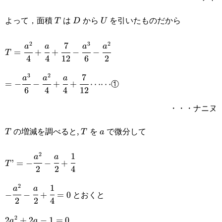
{2}
{2}\Big)
よって，面積
は
から
を引いたものだから
T
D
U
T
D
U
2
3
2
7
T=\cfrac{a^2}
a
a
a
a
=
+
+
−
−
T
4
4
12
6
2
{4}+\cfrac{a}
3
2
7
=-\cfrac{a^3}
a
a
a
{4}+\cfrac{7}
①
=
−
−
+
+
⋯⋯
6
4
4
12
{6}-\cfrac{a^2}
{12}-
・・・ナニヌ
{4}+\cfrac{a}
\cfrac{a^3}
{4}+\cfrac{7}
の増減を調べると,
を
で微分して
T
T
a
T
T
a
{6}-
{12}\cdots\cdots
\cfrac{a^2}{2}
2
1
T’=-
a
a
’
=
−
−
+
T
2
2
4
\cfrac{a^2}
2
1
-\cfrac{a^2}
a
a
{2}-\cfrac{a}
とおくと
−
−
+
=
0
2
2
4
{2}-\cfrac{a}
{2}+\cfrac{1}
2
2a^2+2a-
2
+
2
−
1
=
0
a
a