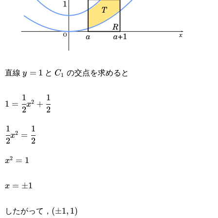
y=1
C_1
直線
と
の交点を求めると
=
1
y
C
1
1
1
1=\cfrac{1}
2
1
=
+
x
2
2
{2}x^2+\cfrac{1}
1
1
\cfrac{1}
{2}
2
=
x
2
2
{2}x^2=\cfrac{1}
2
x^2=1
=
1
x
{2}
x=\pm1
=
±
1
x
したがって，
(\pm1,1)
(
±
1
,
1
)