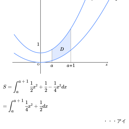
+
1
a
1
1
1
\displaystyle
∫
2
2
=
+
−
S
x
x
d
x
2
2
4
a
S=\int_{\small{a}}^{\small{a+1}}\cfrac{1}
+
1
a
1
1
\displaystyle=\int_{\small{a}}^{\small{a+1}}\cfrac{
{2}x^2+\cfrac{1}{2}-\cfrac{1}{4}x^2dx
∫
2
=
+
x
d
x
4
2
a
{4}x^2+\cfrac{1}{2}dx
・・・アイ