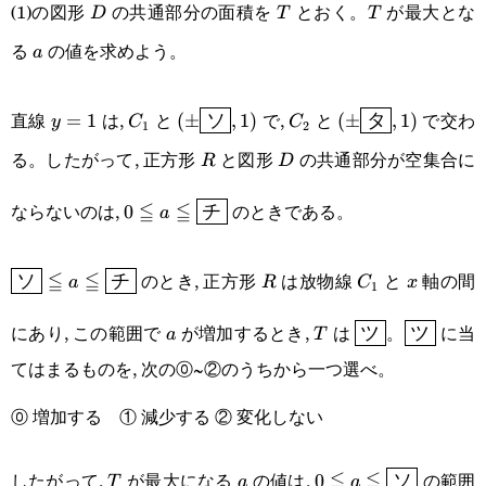
(1)の図形
の共通部分の面積を
とおく。
が最大とな
D
T
T
D
T
T
る
の値を求めよう。
a
a
y=1
C_1
(\pm\boxed{\text{ソ}},1)
C_2
(\pm\boxed{\te
直線
は,
と
で,
と
で交わ
=
1
(
±
ソ
,
1
)
(
±
タ
,
1
)
y
C
C
1
2
る。したがって, 正方形
と図形
の共通部分が空集合に
R
D
R
D
0\leqq
ならないのは,
≦
≦
のときである。
0
チ
a
a\leqq\boxed{\text{チ}}
\boxed{\text{ソ}}\leqq
R
C_1
x
≦
≦
のとき, 正方形
は放物線
と
軸の間
ソ
チ
a
R
C
x
1
a\leqq
a
T
\boxed{\text
\boxed{
にあり, この範囲で
が増加するとき,
は
。
に当
ツ
ツ
a
T
\boxed{\text{チ}}
てはまるものを, 次の⓪~②のうちから一つ選べ。
⓪ 増加する ① 減少する ② 変化しない
T
a
0\leqq
したがって,
が最大になる
の値は,
≦
≦
の範囲
0
ソ
T
a
a