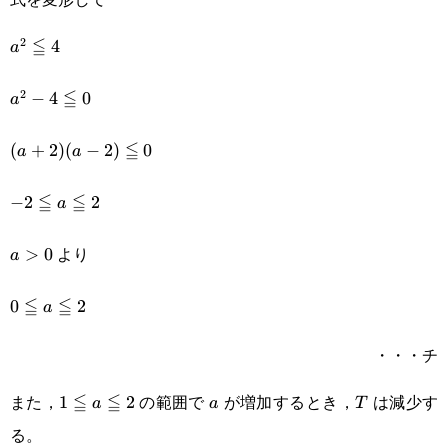
≦
2
a^2\leqq4
4
a
≦
2
a^2-
−
4
0
a
4\leqq0
≦
(a+2)
(
+
2
)
(
−
2
)
0
a
a
(a-
≦
≦
-2\leqq
−
2
2
a
2)\leqq0
a \leqq
より
a\gt0
>
0
a
2
≦
≦
0\leqq
0
2
a
a\leqq
・・・チ
2
また，
≦
≦
の範囲で
が増加するとき，
は減少す
1\leqq
1
2
a
T
a
a
T
る。
a\leqq