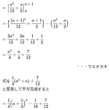
3
+
1
=\Big[\cfrac{x^3}{12}+\cfrac{x}
a
x
x
[
]
=
+
12
2
a
{2}\Big]_{\small{a}}^{\small{a+1}}
3
3
(
+
1
)
+
1
=\Big\
a
a
a
a
{
}
(
)
=
+
−
+
12
2
12
2
{\cfrac{(a+1)^3}
2
3
3
1
1
=\cfrac{3a^2}
a
a
{12}+\cfrac{a+1}
=
+
+
+
12
12
12
2
{12}+\cfrac{3a}
{2}\Big\}-
2
7
=\cfrac{a^2}
a
a
{12}+\cfrac{1}
=
+
+
\Big(\cfrac{a^3}
4
4
12
{4}+\cfrac{a}
{12}+\cfrac{1}
{12}+\cfrac{a}
・・・ウエオカキ
{4}+\cfrac{7}
{2}
{2}\Big)
{12}
1
7
\cfrac{1}{4}
式を
2
(
+
)
+
a
a
4
12
(a^2+a)+\cfrac{7}
と変形して平方完成すると
{12}
1
1
1
7
=\cfrac{1}
2
(
)
=
+
−
+
a
4
2
16
12
{4}\Big(a+\cfrac{1}