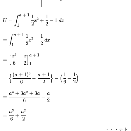
+
1
a
1
1
\displaystyle
∫
2
=
+
−
1
U
x
d
x
2
2
1
U=\int_{\small{1}}^{\small{a+1}}\cfrac{1}
+
1
a
1
1
\displaystyle
{2}x^2+\cfrac{1}{2}-1\space dx
∫
2
=
−
x
d
x
2
2
1
=\int_{\small{1}}^{\small{a+1}}\cfrac{1}
3
+
1
=\Big[\cfrac{x^3}{6}-\cfrac{x}
a
x
x
{2}x^2-\cfrac{1}{2}\space dx
[
]
=
−
6
2
1
{2}\Big]_{\small{1}}^{\small{a+1}}
3
(
+
1
)
+
1
1
1
=\Big\
a
a
{
}
(
)
=
−
−
−
6
2
6
2
{\cfrac{(a+1)^3}
3
2
+
3
+
3
=\cfrac{a^3+3a^2+3a}
a
a
a
a
{6}-\cfrac{a+1}
=
−
6
2
{6}-\cfrac{a}{2}
{2}\Big\}-
3
2
=\cfrac{a^3}
a
a
=
+
\Big(\cfrac{1}
6
2
{6}+\cfrac{a^2}
{6}-\cfrac{1}
・・・テト