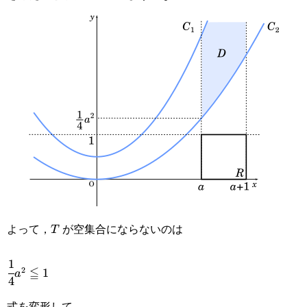
よって，
が空集合にならないのは
T
T
1
\cfrac{1}
≦
2
1
a
4
{4}a^2\leqq1
式を変形して